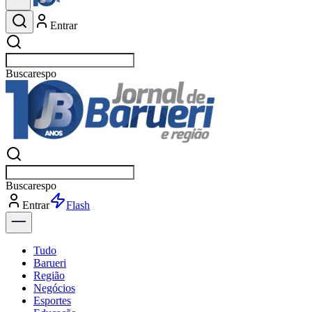
Entrar
Buscar
esportes
Buscar
esportes
Entrar
Flash
Tudo
Barueri
Região
Negócios
Esportes