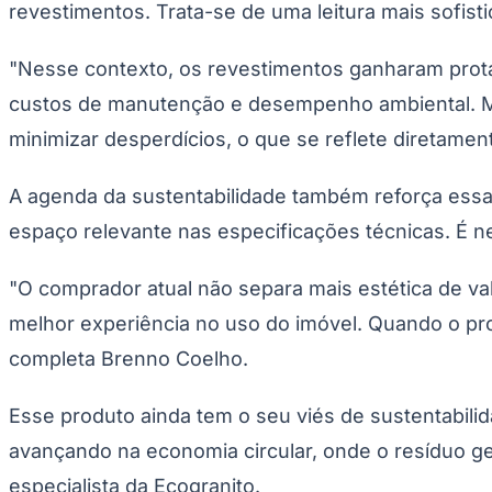
revestimentos. Trata-se de uma leitura mais sofisti
Copa do Brasil
Libertadores
Sul-Americana
"Nesse contexto, os revestimentos ganharam prota
Copa América
Champions League
custos de manutenção e desempenho ambiental. Mat
Premier League
La Liga
minimizar desperdícios, o que se reflete diretam
Bundesliga
Mundial 2026
A agenda da sustentabilidade também reforça essa
Times - Ir direto
espaço relevante nas especificações técnicas. É n
"O comprador atual não separa mais estética de va
melhor experiência no uso do imóvel. Quando o pro
completa Brenno Coelho.
Esse produto ainda tem o seu viés de sustentabili
avançando na economia circular, onde o resíduo g
especialista da Ecogranito.