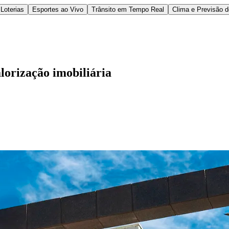
Loterias
Esportes ao Vivo
Trânsito em Tempo Real
Clima e Previsão 
orização imobiliária
l
Bethaville
Boa Vista
Califórnia
Carapicuíba
Centro
Chácaras Marco
Cida
im dos Altos
Jardim dos Camargos
Jardim Esperança
Jardim Graziela
Jard
lista
Jardim Reginalice
Jardim São Luís
Jardim São Pedro
Jardim São Sil
uzia
Parque Viana
Pirapora do Bom Jesus
Recanto Phrynéa
Santana de P
 Porto
Votupoca