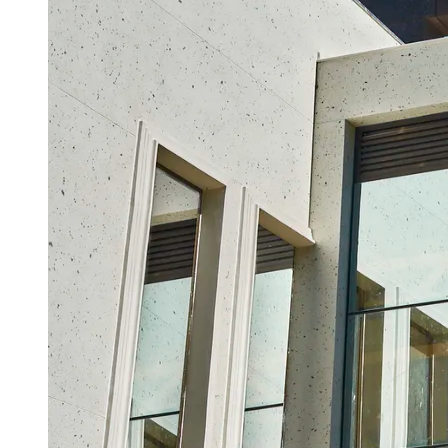
Publicidade Legal
Negócios Regionais
Turismo
Segurança Regional
Hospitais Estaduais
Parques & Represas
Cidades da Região
Santana de Parnaíba
Osasco
Carapicuíba
Jandira
Itapevi
Cotia
Pirapora 
Para Sua Empresa
Anuncie Regional
Guia de Empresas
Vagas na Região
Novo
Hub de Negócios
Guia Comercial
Selo Verificado
Portal Educacional
Agenda de Vestibulares
Vagas de Emprego
Concursos
Panorama Econômico