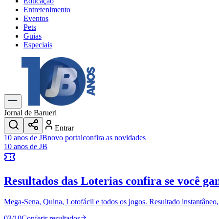
Educação
Entretenimento
Eventos
Pets
Guias
Especiais
Explore Tudo
Últimas Notícias
Previsão do Tempo
Trânsito e Rotas
Dia a Dia & Lazer
Jornal de Barueri
Transportes
Entrar
Gastronomia
10 anos de JB
novo portal
confira as novidades
Cinema & Shows
10 anos de JB
Jogos
Novo
Para Sua Empresa
Resultados das Loterias
confira se você ga
Anuncie no Portal
Cadastrar Empresa
Divulgar Vagas
Novo
Mega-Sena, Quina, Lotofácil e todos os jogos. Resultado instantâneo, s
Publicidade Legal
03
/
10
Conferir resultados