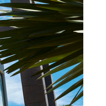
Morato
Taboão da Serra
Embu das Artes
São Roque