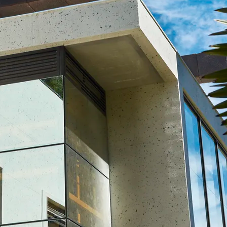
do Bom Jesus
Araçariguama
Cajamar
Caieiras
Franco da Rocha
Francisco 