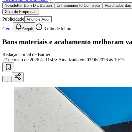
Política
Newsletter Bom Dia Barueri
Entretenimento Completo
Resultados das 
Eleições
Guia de Empresas
Esportes
Saúde
Publicidade
Anuncie Aqui
Segurança
Geral
3
min de leitura
Seguir
Cultura
Meio Ambiente
Obras
Bons materiais e acabamento melhoram val
Educação
Redação Jornal de Barueri
Bairros de Barueri
27 de maio de 2026 às 11:43
• Atualizado em
03/06/2026 às 19:15
Selecione sua região
Para notícias da sua região
Aldeia
Aldeia da Serra
Aldeia de Barueri
Alphaville
Bairro Jubran
Belva
Militar
Itapevi
Jandira
Jardim Audir
Jardim Belval
Jardim Califórnia
Jard
Cristina
Jardim Maria Helena
Jardim Mutinga
Jardim Paraíso
Jardim Pau
Aldeinha
Osasco
Parque dos Camargos
Parque Imperial
Parque Santa L
Conde
Vila Engenho Novo
Vila Márcia
Vila Nossa Sra. da Escada
Vila
Para Sua Empresa
Anuncie no Portal
Guia de Empresas
Divulgar Vagas
Novo