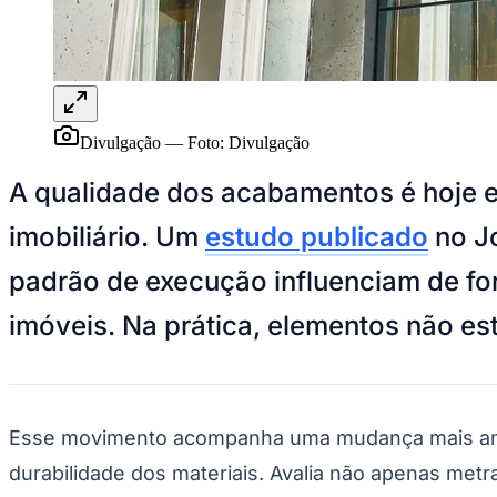
Panorama Econômico
Para Sua Empresa
Anuncie no Portal
Verificar Empresa
Novo
Anunciar Vagas
Novo
Divulgação
—
Foto:
Divulgação
Publicidade Legal
A qualidade dos acabamentos é hoje e
NBA
NFL
imobiliário. Um
estudo publicado
no Jo
Fórmula 1
UFC
Tênis (ATP)
padrão de execução influenciam de fo
MLB
NHL
imóveis. Na prática, elementos não es
Atletismo
Vôlei
NBB
Competições de Futebol
Esse movimento acompanha uma mudança mais ampl
Brasileirão Série A
Brasileirão Série B
durabilidade dos materiais. Avalia não apenas metr
Paulistão