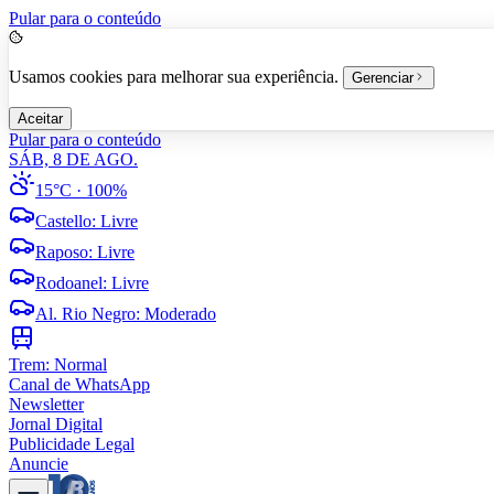
Pular para o conteúdo
Usamos cookies para melhorar sua experiência.
Gerenciar
Aceitar
Pular para o conteúdo
SÁB, 8 DE AGO.
15°C
· 100%
Castello
:
Livre
Raposo
:
Livre
Rodoanel
:
Livre
Al. Rio Negro
:
Moderado
Trem:
Normal
Canal de WhatsApp
Newsletter
Jornal Digital
Publicidade Legal
Anuncie