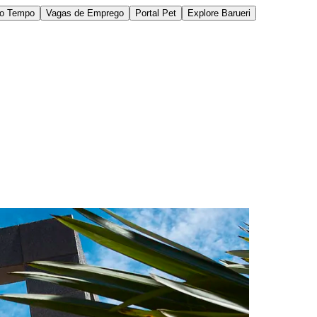
do Tempo
Vagas de Emprego
Portal Pet
Explore Barueri
des da Região
Cotia
Cruz Preta
Engenho Novo
Fazenda
im Iracema
Jardim Itaquiti
Jardim Julio
Jardim Líbano
Jardim Maria
vestre
Jardim Silveira
Jardim Tupã
Jardim Tupanci
Mutinga
Nova
arnaíba
Silveira
Tamboré
Vale do Sol
Vila Barros
Vila Boa Vista
Vila do