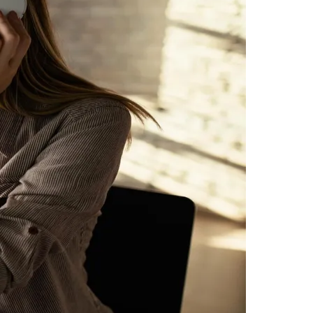
 gera impactos que vão além da redução de custos.
 férias e o monitoramento de sistemas, os CSCs
tividades de maior valor agregado.
, o especialista defende que controles e
dos como etapas independentes. A área fiscal
dade das informações, reduzir falhas operacionais e
Palmeiras
para seu fortalecimento. "Para isso, é importante
gração entre sistemas, garantindo que ganhar
icadores como: