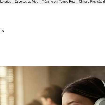
 o cálculo automático de tributos (49%).
orma
MIA – Market Intelligence Application Shared S
pulsionado por três fatores principais, que variam d
na disponibilidade dos sistemas e na prevenção de
s internas, reduzir tarefas operacionais e aprimorar a
liance, controle e mitigação de riscos em um cenár
ham características que favorecem a automação: alt
ta.