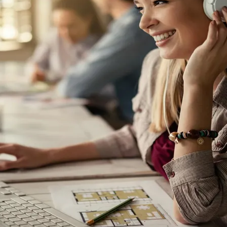
cess automation (RPA) e inteligência artificial (IA)
e, como a escrituração de notas fiscais, a gestão de
o, ao mesmo tempo em que liberam as equipes para a
servação da qualidade e da governança dos processos
e o início dos projetos de automação, e não trata
mação tem sido utilizada para ampliar a rastreabili
s mudanças regulatórias.
Corinthians
o enfraquece a governança; ao contrário, contribui 
adores claros de acompanhamento e investir na inte
o especialista.
 de automação em CSCs pode ser mensurado por ind