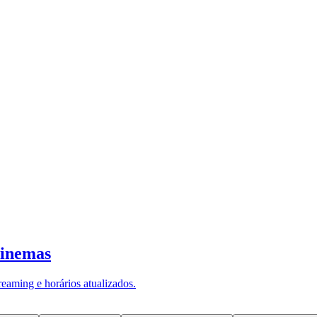
ntegrada à plataforma IEG Analytics do IEG, mostra 
ndo se analisa a área de Tecnologia da Informação
lertas de sistemas, enquanto 44% fazem uso de cha
 software.
o de férias e licenças lidera as iniciativas, pres
ados ao atendimento de funcionários aparecem em
s fiscais é a prática mais disseminada, citada por 