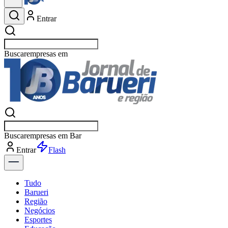
Entrar
Buscar
esportes
Buscar
esportes
Entrar
Flash
Tudo
Barueri
Região
Negócios
Esportes