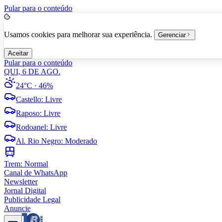
Pular para o conteúdo
Usamos cookies para melhorar sua experiência.
Gerenciar
Aceitar
Pular para o conteúdo
QUI, 6 DE AGO.
24°C
· 46%
Castello
:
Livre
Raposo
:
Livre
Rodoanel
:
Livre
Al. Rio Negro
:
Moderado
Trem:
Normal
Canal de WhatsApp
Newsletter
Jornal Digital
Publicidade Legal
Anuncie