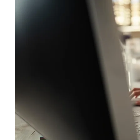
Na avaliação de Pedro Moi, a adoção de robotic pro
Ao automatizar rotinas repetitivas e de alto volum
ganham velocidade, rastreabilidade e padronizaçã
Para equilibrar os ganhos de eficiência com a pre
mecanismos de governança sejam incorporados desd
exemplifica esse movimento: nesse contexto, a auto
aumentar a capacidade de adaptação às constante
Na prática, quando bem estruturada, a automação nã
priorizar processos já padronizados, manter indic
velocidade não signifique perder controle", reforça 
Maturidade operacional ainda é desafio
Segundo o sócio do IEG, o sucesso dos projetos