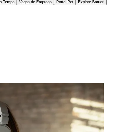
ervices
, afirma que o avanço da automação em
e acordo com as características de cada área.
 falhas, uma vez que as operações dependem cada
 experiência dos funcionários. Na área fiscal, por
io marcado pela elevada complexidade tributária.
o volume transacional, forte impacto operacional e