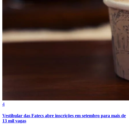
Fortaleza
4
Vestibular das Fatecs abre inscrições em setembro para mais de
13 mil vagas