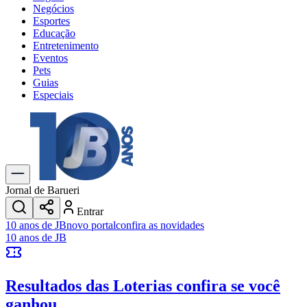
Negócios
Esportes
Educação
Entretenimento
Eventos
Pets
Guias
Especiais
Explore Tudo
Últimas Notícias
Previsão do Tempo
Trânsito e Rotas
Dia a Dia & Lazer
Jornal de Barueri
Transportes
Entrar
Gastronomia
10 anos de JB
novo portal
confira as novidades
Cinema & Shows
10 anos de JB
Jogos
Novo
Para Sua Empresa
Resultados das Loterias
confira se você
Anuncie no Portal
Cadastrar Empresa
ganhou