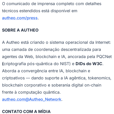
O comunicado de imprensa completo com detalhes
técnicos estendidos está disponível em
autheo.com/press
.
SOBRE A AUTHEO
A Autheo está criando o sistema operacional da Internet:
uma camada de coordenação descentralizada para
agentes da Web, blockchain e IA, ancorada pela PQCNet
São Paulo
(
criptografia pós-quântica do NIST) e
DIDs do W3C
.
Aborda a convergência entre IA, blockchain e
criptoativos — dando suporte a IA agêntica, tokenomics,
blockchain corporativo e soberania digital on-chain
frente à computação quântica.
autheo.com
@Autheo_Network
.
CONTATO COM A MÍDIA