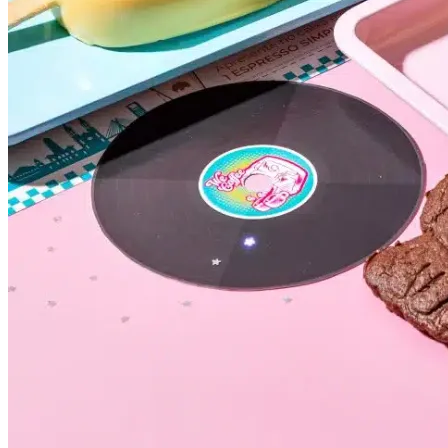
Atlético-MG