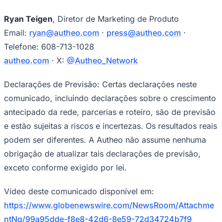
Ryan Teigen
, Diretor de Marketing de Produto
Email:
ryan@autheo.com
·
press@autheo.com
·
Telefone: 608-713-1028
autheo.com
· X:
@Autheo_Network
Declarações de Previsão: Certas declarações neste
comunicado, incluindo declarações sobre o crescimento
antecipado da rede, parcerias e roteiro, são de previsão
e estão sujeitas a riscos e incertezas. Os resultados reais
podem ser diferentes. A Autheo não assume nenhuma
obrigação de atualizar tais declarações de previsão,
Santos
exceto conforme exigido por lei.
Vídeo deste comunicado disponível em:
https://www.globenewswire.com/NewsRoom/Attachme
ntNg/99a95dde-f8e8-42d6-8e59-72d34724b7f9