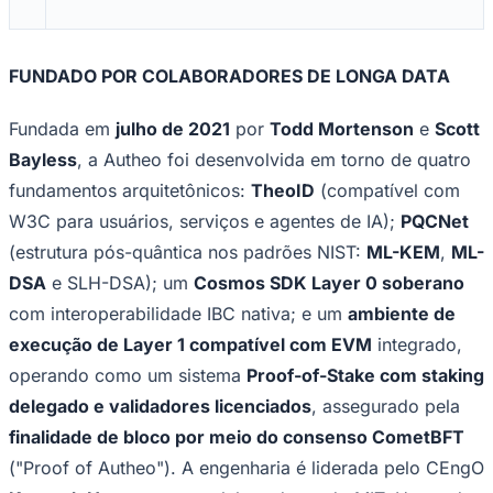
NBA
NFL
Fórmula 1
UFC
FUNDADO POR COLABORADORES DE LONGA DATA
Tênis (ATP)
MLB
Fundada em
julho de 2021
por
Todd Mortenson
e
Scott
NHL
Atletismo
Bayless
, a Autheo foi desenvolvida em torno de quatro
Vôlei
NBB
fundamentos arquitetônicos:
TheoID
(compatível com
W3C para usuários, serviços e agentes de IA);
PQCNet
Competições de Futebol
(estrutura pós-quântica nos padrões NIST:
ML-KEM
,
ML-
Brasileirão Série A
DSA
e SLH-DSA); um
Cosmos SDK Layer 0 soberano
Brasileirão Série B
Paulistão
com interoperabilidade IBC nativa; e um
ambiente de
Copa do Brasil
Libertadores
execução de Layer 1 compatível com EVM
integrado,
Sul-Americana
operando como um sistema
Proof-of-Stake com staking
Copa América
Champions League
delegado e validadores licenciados
, assegurado pela
Premier League
finalidade de bloco por meio do consenso CometBFT
La Liga
Bundesliga
("Proof of Autheo"). A engenharia é liderada pelo CEngO
Mundial 2026