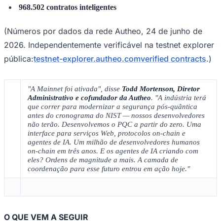
968.502 contratos inteligentes
(Números por dados da rede Autheo, 24 de junho de
2026. Independentemente verificável na testnet explorer
Corinthians
pública:
testnet-explorer.autheo.com
verified contracts
.)
"A Mainnet foi ativada", disse
Todd Mortenson, Diretor
Administrativo e cofundador da Autheo
. "A indústria terá
que correr para modernizar a segurança pós-quântica
antes do cronograma do NIST — nossos desenvolvedores
não terão. Desenvolvemos o PQC a partir do zero. Uma
interface para serviços Web, protocolos on-chain e
agentes de IA. Um milhão de desenvolvedores humanos
on-chain em três anos. E os agentes de IA criando com
eles? Ordens de magnitude a mais. A camada de
coordenação para esse futuro entrou em ação hoje."
O QUE VEM A SEGUIR