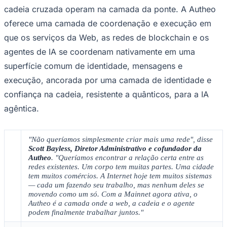
Rocha
Francisco Morato
Taboão da Serra
Embu das Artes
São Roque
cadeia cruzada operam na camada da ponte. A Autheo
Para Sua Empresa
oferece uma camada de coordenação e execução em
Anuncie Regional
Guia de Empresas
que os serviços da Web, as redes de blockchain e os
Vagas na Região
Novo
agentes de IA se coordenam nativamente em uma
Hub de Negócios
superfície comum de identidade, mensagens e
Guia Comercial
execução, ancorada por uma camada de identidade e
Selo Verificado
Portal Educacional
confiança na cadeia, resistente a quânticos, para a IA
Agenda de Vestibulares
agêntica.
Vagas de Emprego
Concursos
Panorama Econômico
"Não queríamos simplesmente criar mais uma rede", disse
Scott Bayless, Diretor Administrativo e cofundador da
Panorama Econômico
Autheo
. "Queríamos encontrar a relação certa entre as
redes existentes. Um corpo tem muitas partes. Uma cidade
Para Sua Empresa
tem muitos comércios. A Internet hoje tem muitos sistemas
— cada um fazendo seu trabalho, mas nenhum deles se
Anuncie no Portal
movendo como um só. Com a Mainnet agora ativa, o
Verificar Empresa
Novo
Autheo é a camada onde a web, a cadeia e o agente
Anunciar Vagas
Novo
podem finalmente trabalhar juntos."
Publicidade Legal