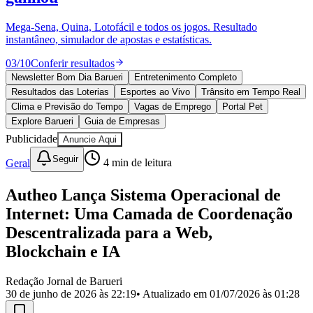
Divulgar Vagas
Novo
Publicidade Legal
Mega-Sena, Quina, Lotofácil e todos os jogos. Resultado
instantâneo, simulador de apostas e estatísticas.
Política
Eleições
03
/
10
Conferir resultados
Esportes
Saúde
Newsletter Bom Dia Barueri
Entretenimento Completo
Segurança
Resultados das Loterias
Esportes ao Vivo
Trânsito em Tempo Real
Cultura
Clima e Previsão do Tempo
Vagas de Emprego
Portal Pet
Meio Ambiente
Explore Barueri
Guia de Empresas
Obras
Publicidade
Anuncie Aqui
Educação
Seguir
Geral
4
min de leitura
Bairros de Barueri
Autheo Lança Sistema Operacional de
Selecione sua região
Para notícias da sua região
Internet: Uma Camada de Coordenação
Aldeia
Aldeia da Serra
Aldeia de Barueri
Alphaville
Bairro
Descentralizada para a Web,
Jubran
Belval
Bethaville
Boa
Blockchain e IA
Vista
Califórnia
Carapicuíba
Centro
Chácaras Marco
Cidades da
Região
Cotia
Cruz Preta
Engenho Novo
Fazenda
Militar
Itapevi
Jandira
Jardim Audir
Jardim Belval
Jardim
Redação Jornal de Barueri
Califórnia
Jardim dos Altos
Jardim dos Camargos
Jardim
30 de junho de 2026 às 22:19
• Atualizado em
01/07/2026 às 01:28
Esperança
Jardim Graziela
Jardim Iracema
Jardim Itaquiti
Jardim