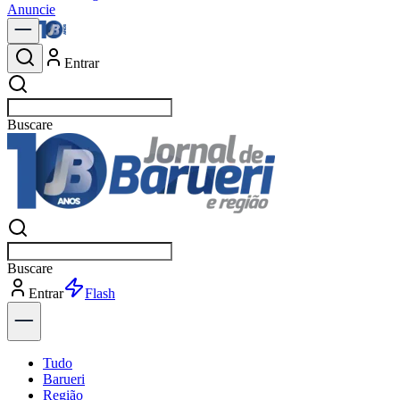
Anuncie
Entrar
Buscar
política
Buscar
política
Entrar
Explorar
Tudo
Barueri
Região