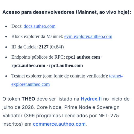
Acesso para desenvolvedores (Mainnet, ao vivo hoje):
Docs:
docs.autheo.com
Block explorer da Mainnet:
evm-explorer.autheo.com
ID da Cadeia:
2127
(0x84f)
Palmeiras
Endpoints públicos de RPC:
rpc1.autheo.com ·
rpc2.autheo.com · rpc3.autheo.com
Testnet explorer (com fonte de contrato verificado):
testnet-
explorer.autheo.com
O token
THEO
deve ser listado na
Hydrex.fi
no início de
julho de 2026. Core Node, Prime Node e Sovereign
Validator (399 programas licenciados por NFT; 275
inscritos) em
commerce.autheo.com
.