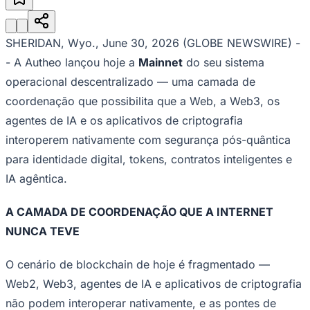
Julio
Jardim Líbano
Jardim Maria Cristina
Jardim Maria Helena
Jardim
Mutinga
Jardim Paraíso
Jardim Paulista
Jardim Reginalice
Jardim São
Luís
Jardim São Pedro
Jardim São Silvestre
Jardim Silveira
Jardim
Tupã
Jardim Tupanci
Mutinga
Nova Aldeinha
Osasco
Parque dos
SHERIDAN, Wyo., June 30, 2026 (GLOBE NEWSWIRE) -
Camargos
Parque Imperial
Parque Santa Luzia
Parque Viana
Pirapora
- A Autheo lançou hoje a
Mainnet
do seu sistema
do Bom Jesus
Recanto Phrynéa
Santana de
Parnaíba
Silveira
Tamboré
Vale do Sol
Vila Barros
Vila Boa Vista
Vila
operacional descentralizado — uma camada de
do Conde
Vila Engenho Novo
Vila Márcia
Vila Nossa Sra. da
coordenação que possibilita que a Web, a Web3, os
Escada
Vila Porto
Votupoca
Para Sua Empresa
agentes de IA e os aplicativos de criptografia
interoperem nativamente com segurança pós-quântica
Anuncie no Portal
Guia de Empresas
para identidade digital, tokens, contratos inteligentes e
Divulgar Vagas
Novo
Publicidade Legal
IA agêntica.
Negócios Regionais
A CAMADA DE COORDENAÇÃO QUE A INTERNET
Turismo
Segurança Regional
NUNCA TEVE
Hospitais Estaduais
Parques & Represas
O cenário de blockchain de hoje é fragmentado —
Cidades da Região
Web2, Web3, agentes de IA e aplicativos de criptografia
Santana de Parnaíba
Osasco
Carapicuíba
Jandira
Itapevi
Cotia
Pirapora
do Bom Jesus
Araçariguama
Cajamar
Caieiras
Franco da
não podem interoperar nativamente, e as pontes de