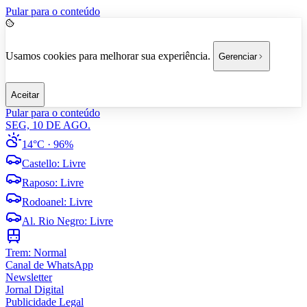
Pular para o conteúdo
Usamos cookies para melhorar sua experiência.
Gerenciar
Aceitar
Pular para o conteúdo
SEG, 10 DE AGO.
14°C
· 96%
Castello
:
Livre
Raposo
:
Livre
Rodoanel
:
Livre
Al. Rio Negro
:
Livre
Trem:
Normal
Canal de WhatsApp
Newsletter
Jornal Digital
Publicidade Legal