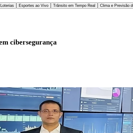
Loterias
Esportes ao Vivo
Trânsito em Tempo Real
Clima e Previsão 
 em cibersegurança
l
Bethaville
Boa Vista
Califórnia
Carapicuíba
Centro
Chácaras Marco
Cida
im dos Altos
Jardim dos Camargos
Jardim Esperança
Jardim Graziela
Jard
lista
Jardim Reginalice
Jardim São Luís
Jardim São Pedro
Jardim São Sil
uzia
Parque Viana
Pirapora do Bom Jesus
Recanto Phrynéa
Santana de P
 Porto
Votupoca