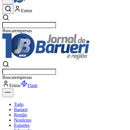
Entrar
Buscar
esportes
Buscar
esportes
Entrar
Flash
Tudo
Barueri
Região
Negócios
Esportes