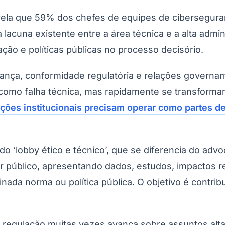
vela que 59% dos chefes de equipes de cibersegur
 lacuna existente entre a área técnica e a alta adm
ação e políticas públicas no processo decisório.
ança, conformidade regulatória e relações governa
omo falha técnica, mas rapidamente se transformar e
lações institucionais precisam operar como partes 
Corinthians
 ‘lobby ético e técnico’, que se diferencia do advoc
er público, apresentando dados, estudos, impactos re
nada norma ou política pública. O objetivo é contrib
 regulação muitas vezes avança sobre assuntos alta