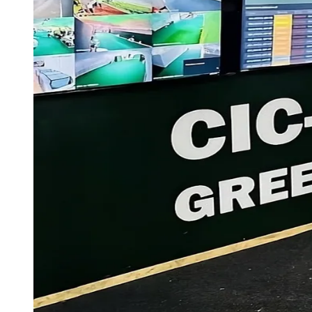
Publicidade Legal
Negócios Regionais
Turismo
Segurança Regional
Hospitais Estaduais
Parques & Represas
Cidades da Região
Santana de Parnaíba
Osasco
Carapicuíba
Jandira
Itapevi
Cotia
Pirapora 
Para Sua Empresa
Anuncie Regional
Guia de Empresas
Vagas na Região
Novo
Hub de Negócios
Guia Comercial
Selo Verificado
Portal Educacional
Agenda de Vestibulares
Vagas de Emprego
Concursos
Panorama Econômico