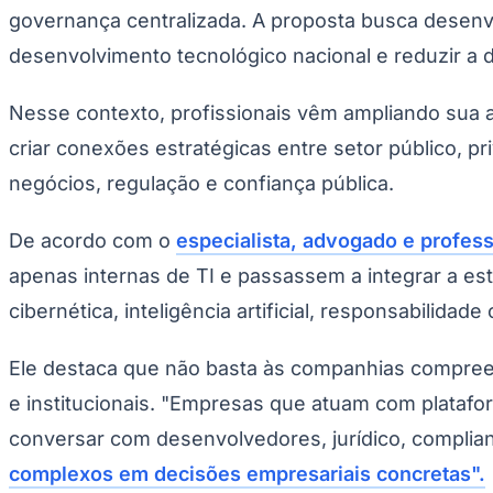
Copa do Brasil
governança centralizada. A proposta busca desenvo
Libertadores
Sul-Americana
desenvolvimento tecnológico nacional e reduzir a 
Copa América
Champions League
Nesse contexto, profissionais vêm ampliando sua a
Premier League
La Liga
criar conexões estratégicas entre setor público, 
Bundesliga
Mundial 2026
negócios, regulação e confiança pública.
Times - Ir direto
De acordo com o
especialista, advogado e profes
apenas internas de TI e passassem a integrar a es
cibernética, inteligência artificial, responsabilidade
Ele destaca que não basta às companhias compreen
e institucionais. "Empresas que atuam com platafor
conversar com desenvolvedores, jurídico, complianc
complexos em decisões empresariais concretas".