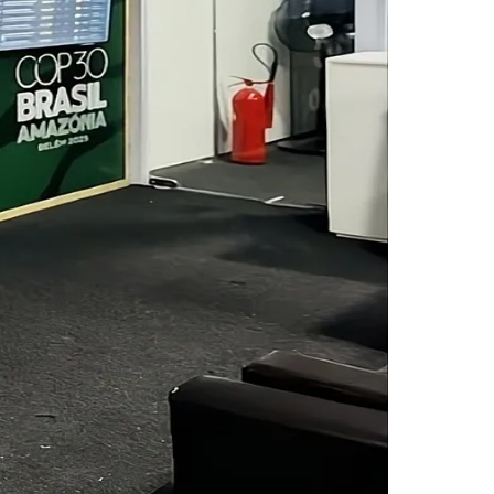
Morato
Taboão da Serra
Embu das Artes
São Roque