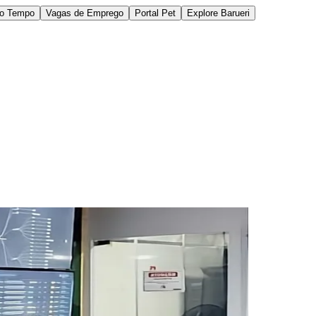
do Tempo
Vagas de Emprego
Portal Pet
Explore Barueri
des da Região
Cotia
Cruz Preta
Engenho Novo
Fazenda
im Iracema
Jardim Itaquiti
Jardim Julio
Jardim Líbano
Jardim Maria
vestre
Jardim Silveira
Jardim Tupã
Jardim Tupanci
Mutinga
Nova
arnaíba
Silveira
Tamboré
Vale do Sol
Vila Barros
Vila Boa Vista
Vila do