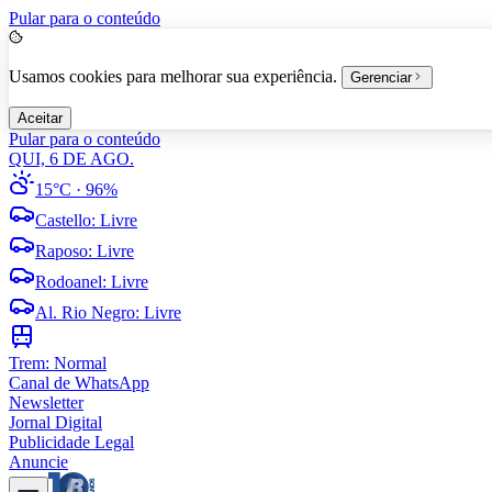
Pular para o conteúdo
Usamos cookies para melhorar sua experiência.
Gerenciar
Aceitar
Pular para o conteúdo
QUI, 6 DE AGO.
15°C
· 96%
Castello
:
Livre
Raposo
:
Livre
Rodoanel
:
Livre
Al. Rio Negro
:
Livre
Trem:
Normal
Canal de WhatsApp
Newsletter
Jornal Digital
Publicidade Legal
Anuncie