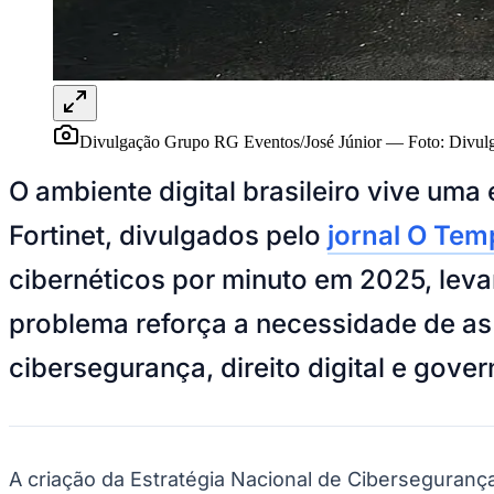
Panorama Econômico
Para Sua Empresa
Anuncie no Portal
Verificar Empresa
Novo
Anunciar Vagas
Novo
Divulgação Grupo RG Eventos/José Júnior
—
Foto:
Divul
Publicidade Legal
O ambiente digital brasileiro vive um
NBA
NFL
Fortinet, divulgados pelo
jornal O Tem
Fórmula 1
UFC
Tênis (ATP)
cibernéticos por minuto em 2025, leva
MLB
NHL
problema reforça a necessidade de as
Atletismo
Vôlei
cibersegurança, direito digital e gove
NBB
Competições de Futebol
Brasileirão Série A
Brasileirão Série B
A criação da Estratégia Nacional de Cibersegurança
Paulistão