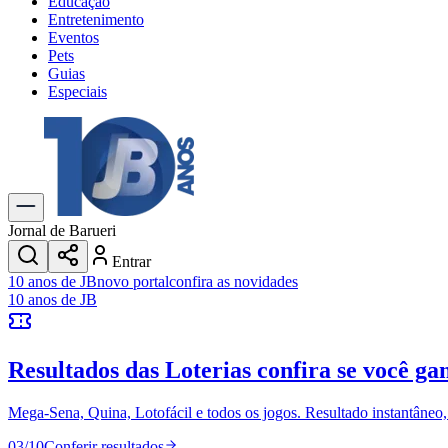
Educação
Entretenimento
Eventos
Pets
Guias
Especiais
Explore Tudo
Últimas Notícias
Previsão do Tempo
Trânsito e Rotas
Dia a Dia & Lazer
Jornal de Barueri
Transportes
Entrar
Gastronomia
10 anos de JB
novo portal
confira as novidades
Cinema & Shows
10 anos de JB
Jogos
Novo
Para Sua Empresa
Resultados das Loterias
confira se você ga
Anuncie no Portal
Cadastrar Empresa
Divulgar Vagas
Novo
Mega-Sena, Quina, Lotofácil e todos os jogos. Resultado instantâneo, s
Publicidade Legal
03
/
10
Conferir resultados