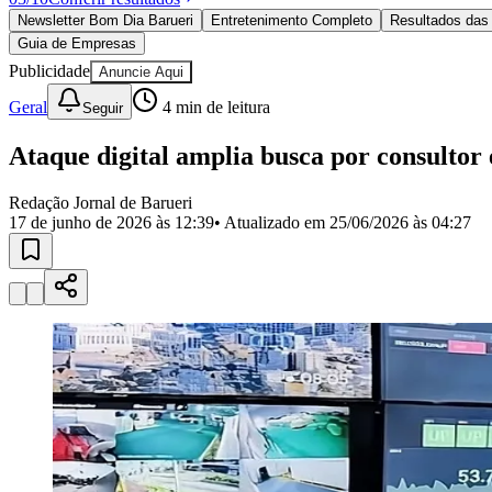
Política
Newsletter Bom Dia Barueri
Entretenimento Completo
Resultados das 
Eleições
Guia de Empresas
Esportes
Saúde
Publicidade
Anuncie Aqui
Segurança
Geral
4
min de leitura
Seguir
Cultura
Meio Ambiente
Obras
Ataque digital amplia busca por consultor
Educação
Redação Jornal de Barueri
Bairros de Barueri
17 de junho de 2026 às 12:39
• Atualizado em
25/06/2026 às 04:27
Selecione sua região
Para notícias da sua região
Aldeia
Aldeia da Serra
Aldeia de Barueri
Alphaville
Bairro Jubran
Belva
Militar
Itapevi
Jandira
Jardim Audir
Jardim Belval
Jardim Califórnia
Jard
Cristina
Jardim Maria Helena
Jardim Mutinga
Jardim Paraíso
Jardim Pau
Aldeinha
Osasco
Parque dos Camargos
Parque Imperial
Parque Santa L
Conde
Vila Engenho Novo
Vila Márcia
Vila Nossa Sra. da Escada
Vila
Para Sua Empresa
Anuncie no Portal
Guia de Empresas
Divulgar Vagas
Novo