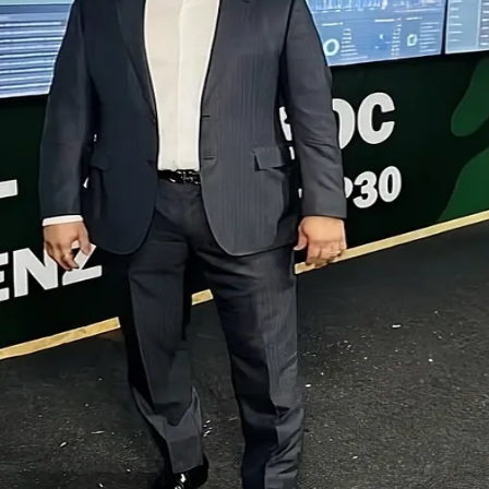
do Bom Jesus
Araçariguama
Cajamar
Caieiras
Franco da Rocha
Francisco 