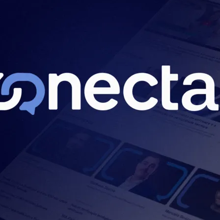
do Bom Jesus
Araçariguama
Cajamar
Caieiras
Franco da Rocha
Francisco 