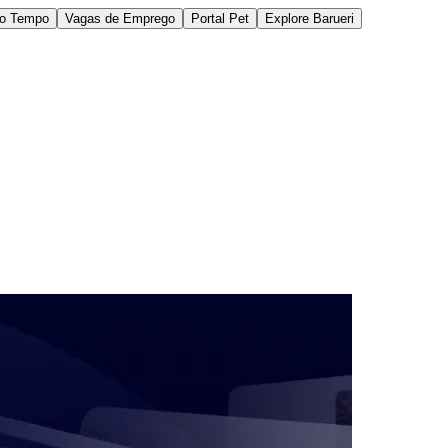
do Tempo
Vagas de Emprego
Portal Pet
Explore Barueri
des da Região
Cotia
Cruz Preta
Engenho Novo
Fazenda
im Iracema
Jardim Itaquiti
Jardim Julio
Jardim Líbano
Jardim Maria
vestre
Jardim Silveira
Jardim Tupã
Jardim Tupanci
Mutinga
Nova
arnaíba
Silveira
Tamboré
Vale do Sol
Vila Barros
Vila Boa Vista
Vila do