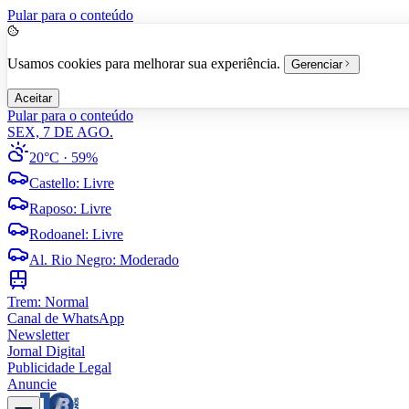
Pular para o conteúdo
Usamos cookies para melhorar sua experiência.
Gerenciar
Aceitar
Pular para o conteúdo
SEX, 7 DE AGO.
20°C
· 59%
Castello
:
Livre
Raposo
:
Livre
Rodoanel
:
Livre
Al. Rio Negro
:
Moderado
Trem:
Normal
Canal de WhatsApp
Newsletter
Jornal Digital
Publicidade Legal
Anuncie