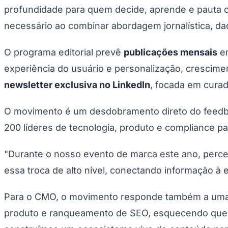
Copa do Brasil
profundidade para quem decide, aprende e pauta o 
Libertadores
Sul-Americana
necessário ao combinar abordagem jornalística, dad
Copa América
Champions League
O programa editorial prevê
publicações mensais
em
Premier League
La Liga
experiência do usuário e personalização, crescime
Bundesliga
Mundial 2026
newsletter exclusiva no LinkedIn
, focada em curad
Times - Ir direto
O movimento é um desdobramento direto do feedb
200 líderes de tecnologia, produto e compliance par
"Durante o nosso evento de marca este ano, perc
essa troca de alto nível, conectando informação à es
Para o CMO, o movimento responde também a uma
produto e ranqueamento de SEO, esquecendo que o