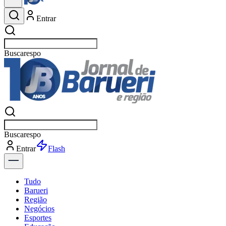
Entrar
Buscar
esportes
Buscar
esportes
Entrar
Flash
Tudo
Barueri
Região
Negócios
Esportes