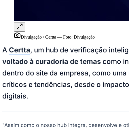
Panorama Econômico
Para Sua Empresa
Anuncie no Portal
Verificar Empresa
Novo
Anunciar Vagas
Novo
Divulgação / Certta
—
Foto:
Divulgação
Publicidade Legal
A
Certta
, um hub de verificação intel
NBA
NFL
voltado à curadoria de temas
como int
Fórmula 1
UFC
Tênis (ATP)
dentro do site da empresa, como uma ce
MLB
NHL
críticos e tendências, desde o impact
Atletismo
Vôlei
digitais.
NBB
Competições de Futebol
Brasileirão Série A
Brasileirão Série B
"Assim como o nosso hub integra, desenvolve e ot
Paulistão