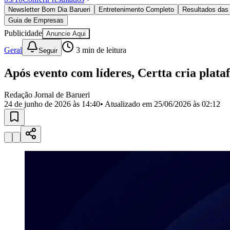
Política
Newsletter Bom Dia Barueri
Entretenimento Completo
Resultados das 
Eleições
Guia de Empresas
Esportes
Saúde
Publicidade
Anuncie Aqui
Segurança
Geral
3
min de leitura
Seguir
Cultura
Meio Ambiente
Obras
Após evento com líderes, Certta cria plat
Educação
Redação Jornal de Barueri
Bairros de Barueri
24 de junho de 2026 às 14:40
• Atualizado em
25/06/2026 às 02:12
Selecione sua região
Para notícias da sua região
Aldeia
Aldeia da Serra
Aldeia de Barueri
Alphaville
Bairro Jubran
Belva
Militar
Itapevi
Jandira
Jardim Audir
Jardim Belval
Jardim Califórnia
Jard
Cristina
Jardim Maria Helena
Jardim Mutinga
Jardim Paraíso
Jardim Pau
Aldeinha
Osasco
Parque dos Camargos
Parque Imperial
Parque Santa L
Conde
Vila Engenho Novo
Vila Márcia
Vila Nossa Sra. da Escada
Vila
Para Sua Empresa
Anuncie no Portal
Guia de Empresas
Divulgar Vagas
Novo