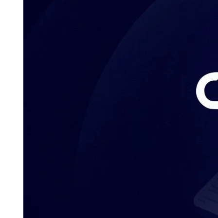
Publicidade Legal
Negócios Regionais
Turismo
Segurança Regional
Hospitais Estaduais
Parques & Represas
Cidades da Região
Santana de Parnaíba
Osasco
Carapicuíba
Jandira
Itapevi
Cotia
Pirapora 
Para Sua Empresa
Anuncie Regional
Guia de Empresas
Vagas na Região
Novo
Hub de Negócios
Guia Comercial
Selo Verificado
Portal Educacional
Agenda de Vestibulares
Vagas de Emprego
Concursos
Panorama Econômico