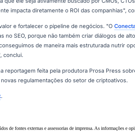
 que ele seja ativamente buscado por CMOs, CTOs, j
ente impacta diretamente o ROI das companhias", con
alor e fortalecer o pipeline de negócios. "O
Conect
nas no SEO, porque não também criar diálogos de alt
, conseguimos de maneira mais estruturada nutrir op
 conclui.
a reportagem feita pela produtora Prosa Press sobre
Corinthians
s novas regulamentações do setor de criptoativos.
k
.
eúdos de fontes externas e assessorias de imprensa. As informações e opi