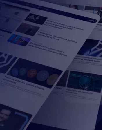
Morato
Taboão da Serra
Embu das Artes
São Roque