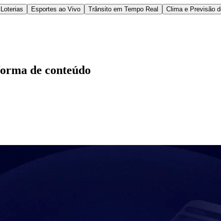
Loterias
Esportes ao Vivo
Trânsito em Tempo Real
Clima e Previsão 
aforma de conteúdo
l
Bethaville
Boa Vista
Califórnia
Carapicuíba
Centro
Chácaras Marco
Cida
im dos Altos
Jardim dos Camargos
Jardim Esperança
Jardim Graziela
Jard
lista
Jardim Reginalice
Jardim São Luís
Jardim São Pedro
Jardim São Sil
uzia
Parque Viana
Pirapora do Bom Jesus
Recanto Phrynéa
Santana de P
 Porto
Votupoca