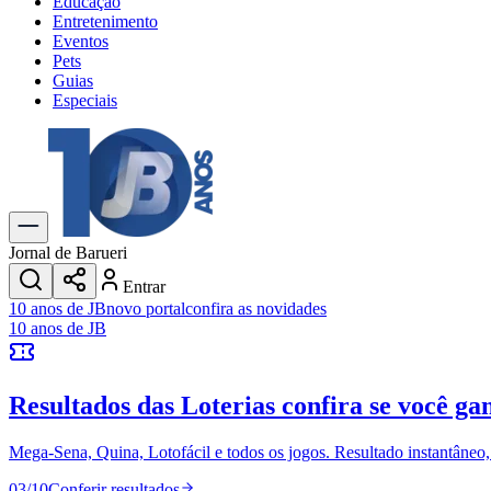
Educação
Entretenimento
Eventos
Pets
Guias
Especiais
Explore Tudo
Últimas Notícias
Previsão do Tempo
Trânsito e Rotas
Dia a Dia & Lazer
Jornal de Barueri
Transportes
Entrar
Gastronomia
10 anos de JB
novo portal
confira as novidades
Cinema & Shows
10 anos de JB
Jogos
Novo
Para Sua Empresa
Resultados das Loterias
confira se você ga
Anuncie no Portal
Cadastrar Empresa
Divulgar Vagas
Novo
Mega-Sena, Quina, Lotofácil e todos os jogos. Resultado instantâneo, s
Publicidade Legal
03
/
10
Conferir resultados