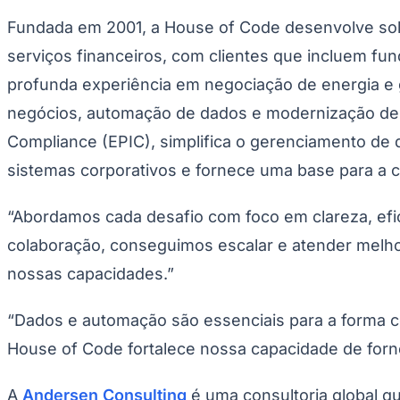
Publicidade Legal
Fundada em 2001, a House of Code desenvolve solu
Negócios Regionais
serviços financeiros, com clientes que incluem fu
Turismo
Segurança Regional
profunda experiência em negociação de energia e
Hospitais Estaduais
Parques & Represas
negócios, automação de dados e modernização de flu
Cidades da Região
Compliance (EPIC), simplifica o gerenciamento de 
Santana de Parnaíba
Osasco
Carapicuíba
Jandira
Itapevi
Cotia
Pirapora 
Para Sua Empresa
sistemas corporativos e fornece uma base para a c
Anuncie Regional
Guia de Empresas
“Abordamos cada desafio com foco em clareza, efi
Vagas na Região
Novo
colaboração, conseguimos escalar e atender melh
Hub de Negócios
nossas capacidades.”
Guia Comercial
Selo Verificado
Portal Educacional
“Dados e automação são essenciais para a forma c
Agenda de Vestibulares
Vagas de Emprego
House of Code fortalece nossa capacidade de forn
Concursos
Panorama Econômico
A
Andersen Consulting
é uma consultoria global q