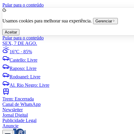
Pular para o conteúdo
Usamos cookies para melhorar sua experiência.
Gerenciar
Aceitar
Pular para o conteúdo
SEX, 7 DE AGO.
16°C
· 85%
Castello
:
Livre
Raposo
:
Livre
Rodoanel
:
Livre
Al. Rio Negro
:
Livre
Trem:
Encerrada
Canal de WhatsApp
Newsletter
Jornal Digital
Publicidade Legal
Anuncie