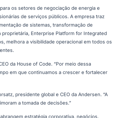
para os setores de negociação de energia e
ionárias de serviços públicos. A empresa traz
ementação de sistemas, transformação de
roprietária, Enterprise Platform for Integrated
s, melhora a visibilidade operacional em todos os
Morato
Taboão da Serra
Embu das Artes
São Roque
entes.
, CEO da House of Code. “Por meio dessa
mpo em que continuamos a crescer e fortalecer
rsatz, presidente global e CEO da Andersen. “A
rimoram a tomada de decisões.”
abrangem estratégia corporativa, negócios,