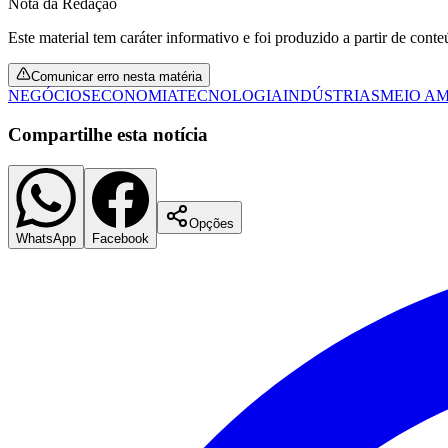
Nota da Redação
Copa do Brasil
Libertadores
Este material tem caráter informativo e foi produzido a partir de cont
Sul-Americana
Copa América
Comunicar erro nesta matéria
Champions League
NEGÓCIOS
ECONOMIA
TECNOLOGIA
INDÚSTRIAS
MEIO A
Premier League
La Liga
Compartilhe esta notícia
Bundesliga
Mundial 2026
Times - Ir direto
Opções
WhatsApp
Facebook