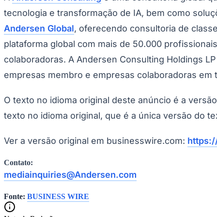
Panorama Econômico
tecnologia e transformação de IA, bem como soluç
Para Sua Empresa
Andersen Global
, oferecendo consultoria de classe
Anuncie no Portal
plataforma global com mais de 50.000 profissiona
Verificar Empresa
Novo
colaboradoras. A Andersen Consulting Holdings LP
Anunciar Vagas
Novo
Publicidade Legal
empresas membro e empresas colaboradoras em 
NBA
NFL
O texto no idioma original deste anúncio é a versã
Fórmula 1
UFC
texto no idioma original, que é a única versão do te
Tênis (ATP)
MLB
NHL
Ver a versão original em businesswire.com:
https:
Atletismo
Vôlei
Contato:
NBB
mediainquiries@Andersen.com
Competições de Futebol
Brasileirão Série A
Fonte:
BUSINESS WIRE
Brasileirão Série B
Paulistão