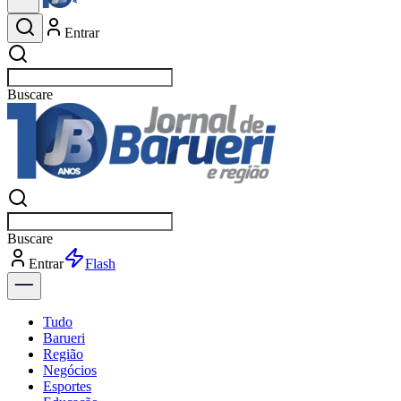
Entrar
Buscar
esportes
Buscar
esportes
Entrar
Flash
Tudo
Barueri
Região
Negócios
Esportes