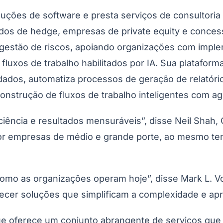
ções de software e presta serviços de consultoria 
ndos de hedge, empresas de private equity e concess
 gestão de riscos, apoiando organizações com impl
xos de trabalho habilitados por IA. Sua plataforma p
dados, automatiza processos de geração de relatório
do Bom Jesus
Araçariguama
Cajamar
Caieiras
Franco da Rocha
Francisco 
onstrução de fluxos de trabalho inteligentes com ag
ciência e resultados mensuráveis”, disse Neil Shah
or empresas de médio e grande porte, ao mesmo te
omo as organizações operam hoje”, disse Mark L. Vo
ecer soluções que simplificam a complexidade e ap
ue oferece um conjunto abrangente de serviços que 