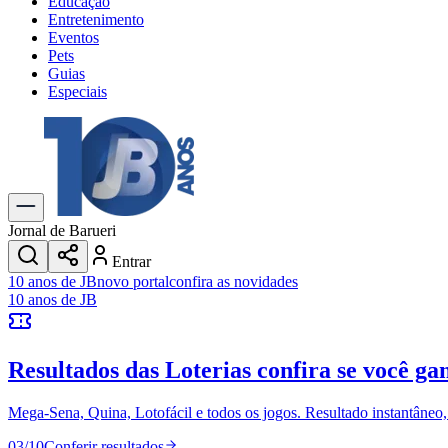
Educação
Entretenimento
Eventos
Pets
Guias
Especiais
Explore Tudo
Últimas Notícias
Previsão do Tempo
Trânsito e Rotas
Dia a Dia & Lazer
Jornal de Barueri
Transportes
Entrar
Gastronomia
10 anos de JB
novo portal
confira as novidades
Cinema & Shows
10 anos de JB
Jogos
Novo
Para Sua Empresa
Resultados das Loterias
confira se você ga
Anuncie no Portal
Cadastrar Empresa
Divulgar Vagas
Novo
Mega-Sena, Quina, Lotofácil e todos os jogos. Resultado instantâneo, s
Publicidade Legal
03
/
10
Conferir resultados