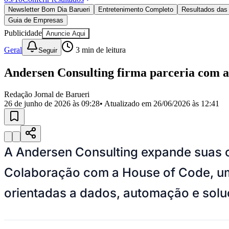
Política
Newsletter Bom Dia Barueri
Entretenimento Completo
Resultados das 
Eleições
Guia de Empresas
Esportes
Saúde
Publicidade
Anuncie Aqui
Segurança
Geral
3
min de leitura
Seguir
Cultura
Meio Ambiente
Obras
Andersen Consulting firma parceria com a 
Educação
Redação Jornal de Barueri
Bairros de Barueri
26 de junho de 2026 às 09:28
• Atualizado em
26/06/2026 às 12:41
Selecione sua região
Para notícias da sua região
Aldeia
Aldeia da Serra
Aldeia de Barueri
Alphaville
Bairro Jubran
Belva
A Andersen Consulting expande suas 
Militar
Itapevi
Jandira
Jardim Audir
Jardim Belval
Jardim Califórnia
Jard
Cristina
Jardim Maria Helena
Jardim Mutinga
Jardim Paraíso
Jardim Pau
Colaboração com a House of Code, um
Aldeinha
Osasco
Parque dos Camargos
Parque Imperial
Parque Santa L
Conde
Vila Engenho Novo
Vila Márcia
Vila Nossa Sra. da Escada
Vila
Para Sua Empresa
orientadas a dados, automação e solu
Anuncie no Portal
Guia de Empresas
Divulgar Vagas
Novo