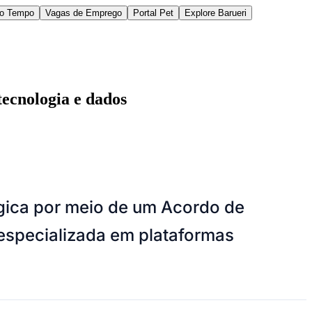
do Tempo
Vagas de Emprego
Portal Pet
Explore Barueri
tecnologia e dados
des da Região
Cotia
Cruz Preta
Engenho Novo
Fazenda
gica por meio de um Acordo de
im Iracema
Jardim Itaquiti
Jardim Julio
Jardim Líbano
Jardim Maria
vestre
Jardim Silveira
Jardim Tupã
Jardim Tupanci
Mutinga
Nova
specializada em plataformas
arnaíba
Silveira
Tamboré
Vale do Sol
Vila Barros
Vila Boa Vista
Vila do