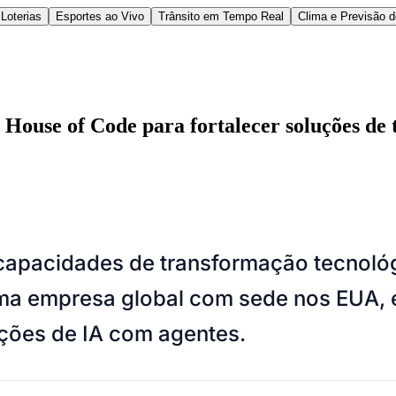
Loterias
Esportes ao Vivo
Trânsito em Tempo Real
Clima e Previsão 
House of Code para fortalecer soluções de 
l
Bethaville
Boa Vista
Califórnia
Carapicuíba
Centro
Chácaras Marco
Cida
capacidades de transformação tecnoló
im dos Altos
Jardim dos Camargos
Jardim Esperança
Jardim Graziela
Jard
lista
Jardim Reginalice
Jardim São Luís
Jardim São Pedro
Jardim São Sil
a empresa global com sede nos EUA, e
uzia
Parque Viana
Pirapora do Bom Jesus
Recanto Phrynéa
Santana de P
 Porto
Votupoca
ções de IA com agentes.