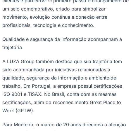
clientes e parceiros. O primeiro passo é o lançamento de
um selo comemorativo, criado para simbolizar
movimento, evolução contínua e conexão entre
profissionais, tecnologia e conhecimento.
Qualidade e segurança da informação acompanham a
trajetória
A LUZA Group também destaca que sua trajetória tem
sido acompanhada por iniciativas relacionadas à
qualidade, segurança da informação e ambiente de
trabalho. Em Portugal, a empresa possui certificações
Santos
ISO 9001 e TISAX. No Brasil, conta com as mesmas
certificações, além do reconhecimento Great Place to
Work (GPTW).
Para Monteiro, o marco de 20 anos direciona a atenção