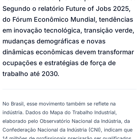
NBA
Segundo o relatório Future of Jobs 2025,
NFL
Fórmula 1
do Fórum Econômico Mundial, tendências
UFC
Tênis (ATP)
em inovação tecnológica, transição verde,
MLB
NHL
mudanças demográficas e novas
Atletismo
Vôlei
dinâmicas econômicas devem transformar
NBB
ocupações e estratégias de força de
Competições de Futebol
trabalho até 2030.
Brasileirão Série A
Brasileirão Série B
Paulistão
Copa do Brasil
Libertadores
Sul-Americana
No Brasil, esse movimento também se reflete na
Copa América
indústria. Dados do Mapa do Trabalho Industrial,
Champions League
Premier League
elaborado pelo Observatório Nacional da Indústria, da
La Liga
Confederação Nacional da Indústria (CNI), indicam que
Bundesliga
Mundial 2026
14 milhões de profissionais precisarão ser qualificados