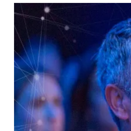
Julio
Jardim Líbano
Jardim Maria Cristina
Jardim Maria Helena
Jardim
Mutinga
Jardim Paraíso
Jardim Paulista
Jardim Reginalice
Jardim São
Luís
Jardim São Pedro
Jardim São Silvestre
Jardim Silveira
Jardim
Tupã
Jardim Tupanci
Mutinga
Nova Aldeinha
Osasco
Parque dos
Camargos
Parque Imperial
Parque Santa Luzia
Parque Viana
Pirapora
do Bom Jesus
Recanto Phrynéa
Santana de
Parnaíba
Silveira
Tamboré
Vale do Sol
Vila Barros
Vila Boa Vista
Vila
do Conde
Vila Engenho Novo
Vila Márcia
Vila Nossa Sra. da
Escada
Vila Porto
Votupoca
Para Sua Empresa
Anuncie no Portal
Guia de Empresas
Divulgar Vagas
Novo
Publicidade Legal
Negócios Regionais
Turismo
Segurança Regional
Hospitais Estaduais
Parques & Represas
Cidades da Região
Santana de Parnaíba
Osasco
Carapicuíba
Jandira
Itapevi
Cotia
Pirapora
do Bom Jesus
Araçariguama
Cajamar
Caieiras
Franco da