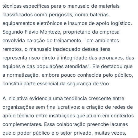
região amazônica, recebeu da Apzi
Treinamentos, instituição especializada em
formação aeroportuária e logística, um
curso voluntário sobre transporte seguro
de artigos perigosos. O treinamento foi
Ceará
oferecido a tripulações que realizam voos
em áreas de difícil acesso, com o objetivo
de aprimorar a segurança operacional e
reduzir riscos a aeronaves, equipes e
populações atendidas.
Realizado recentemente, o curso abordou normas