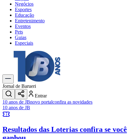
Negócios
Esportes
Educação
Entretenimento
Eventos
Pets
Guias
Especiais
Explore Tudo
Últimas Notícias
Previsão do Tempo
Trânsito e Rotas
Dia a Dia & Lazer
Jornal de Barueri
Transportes
Entrar
Gastronomia
10 anos de JB
novo portal
confira as novidades
Cinema & Shows
10 anos de JB
Jogos
Novo
Para Sua Empresa
Resultados das Loterias
confira se você
Anuncie no Portal
Cadastrar Empresa
ganhou