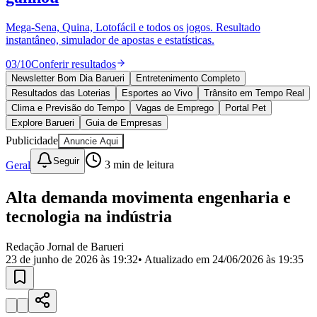
Divulgar Vagas
Novo
Publicidade Legal
Mega-Sena, Quina, Lotofácil e todos os jogos. Resultado
instantâneo, simulador de apostas e estatísticas.
Política
Eleições
03
/
10
Conferir resultados
Esportes
Saúde
Newsletter Bom Dia Barueri
Entretenimento Completo
Segurança
Resultados das Loterias
Esportes ao Vivo
Trânsito em Tempo Real
Cultura
Clima e Previsão do Tempo
Vagas de Emprego
Portal Pet
Meio Ambiente
Explore Barueri
Guia de Empresas
Obras
Publicidade
Anuncie Aqui
Educação
Seguir
Geral
3
min de leitura
Bairros de Barueri
Alta demanda movimenta engenharia e
Selecione sua região
Para notícias da sua região
tecnologia na indústria
Aldeia
Aldeia da Serra
Aldeia de Barueri
Alphaville
Bairro
Jubran
Belval
Bethaville
Boa
Redação Jornal de Barueri
Vista
Califórnia
Carapicuíba
Centro
Chácaras Marco
Cidades da
23 de junho de 2026 às 19:32
• Atualizado em
24/06/2026 às 19:35
Região
Cotia
Cruz Preta
Engenho Novo
Fazenda
Militar
Itapevi
Jandira
Jardim Audir
Jardim Belval
Jardim
Califórnia
Jardim dos Altos
Jardim dos Camargos
Jardim
Esperança
Jardim Graziela
Jardim Iracema
Jardim Itaquiti
Jardim