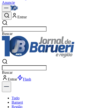
Anuncie
Entrar
Buscar
not
Buscar
not
Entrar
Explorar
Tudo
Barueri
Região