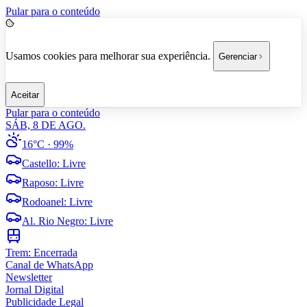
Pular para o conteúdo
Usamos cookies para melhorar sua experiência.
Gerenciar
Aceitar
Pular para o conteúdo
SÁB, 8 DE AGO.
16°C
· 99%
Castello
:
Livre
Raposo
:
Livre
Rodoanel
:
Livre
Al. Rio Negro
:
Livre
Trem:
Encerrada
Canal de WhatsApp
Newsletter
Jornal Digital
Publicidade Legal