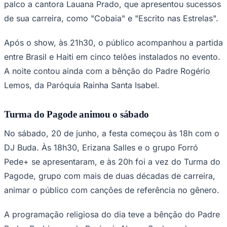
Após o show, às 21h30, o público acompanhou a
partida entre Brasil e Haiti em cinco telões instalados no
evento.
—
Foto:
Divulgação/Secult Barueri
O Arraiá de Barueri 2026 teve um fim de semana de
shows entre os dias 19 e 21 de junho, reunindo grandes
nomes do sertanejo e do pagode, transmissão de jogo
da Seleção Brasileira, apresentações religiosas e
gastronomia típica organizada pelas paróquias da
Goiás
cidade.
Sexta-feira teve show de Lauana Prado e jogo da
Seleção
Na sexta-feira, 19 de junho de 2026, a programação
começou às 18h com o DJ Doda, seguido pelo grupo
Forró Página de Jornal, às 18h30. Às 20h, subiu ao
palco a cantora Lauana Prado, que apresentou sucessos