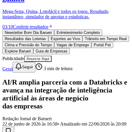
Divulgar Vagas
Novo
Publicidade Legal
Mega-Sena, Quina, Lotofácil e todos os jogos. Resultado
instantâneo, simulador de apostas e estatísticas.
Política
Eleições
03
/
10
Conferir resultados
Esportes
Saúde
Newsletter Bom Dia Barueri
Entretenimento Completo
Segurança
Resultados das Loterias
Esportes ao Vivo
Trânsito em Tempo Real
Cultura
Clima e Previsão do Tempo
Vagas de Emprego
Portal Pet
Meio Ambiente
Explore Barueri
Guia de Empresas
Obras
Publicidade
Anuncie Aqui
Educação
Seguir
Geral
3
min de leitura
Bairros de Barueri
AI/R amplia parceria com a Databricks e
Selecione sua região
Para notícias da sua região
avança na integração de inteligência
Aldeia
Aldeia da Serra
Aldeia de Barueri
Alphaville
Bairro
artificial às áreas de negócio
Jubran
Belval
Bethaville
Boa
das empresas
Vista
Califórnia
Carapicuíba
Centro
Chácaras Marco
Cidades da
Região
Cotia
Cruz Preta
Engenho Novo
Fazenda
Militar
Itapevi
Jandira
Jardim Audir
Jardim Belval
Jardim
Redação Jornal de Barueri
Califórnia
Jardim dos Altos
Jardim dos Camargos
Jardim
22 de junho de 2026 às 16:58
• Atualizado em
22/06/2026 às 20:09
Esperança
Jardim Graziela
Jardim Iracema
Jardim Itaquiti
Jardim