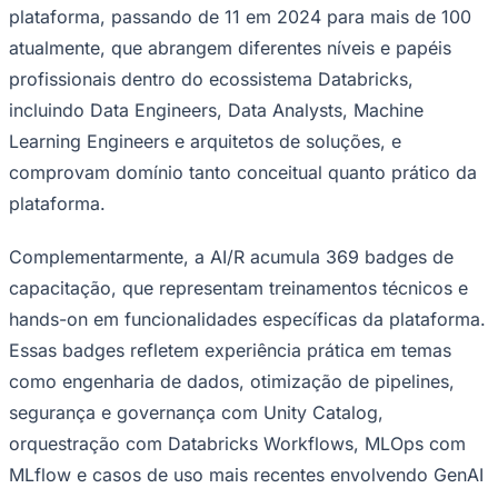
Rocha
Francisco Morato
Taboão da Serra
Embu das Artes
São Roque
plataforma, passando de 11 em 2024 para mais de 100
Para Sua Empresa
atualmente, que abrangem diferentes níveis e papéis
Anuncie Regional
profissionais dentro do ecossistema Databricks,
Guia de Empresas
Vagas na Região
Novo
incluindo Data Engineers, Data Analysts, Machine
Hub de Negócios
Learning Engineers e arquitetos de soluções, e
Guia Comercial
comprovam domínio tanto conceitual quanto prático da
Selo Verificado
Portal Educacional
plataforma.
Agenda de Vestibulares
Vagas de Emprego
Complementarmente, a AI/R acumula 369 badges de
Concursos
capacitação, que representam treinamentos técnicos e
Panorama Econômico
hands-on em funcionalidades específicas da plataforma.
Panorama Econômico
Essas badges refletem experiência prática em temas
Para Sua Empresa
como engenharia de dados, otimização de pipelines,
Anuncie no Portal
segurança e governança com Unity Catalog,
Verificar Empresa
Novo
orquestração com Databricks Workflows, MLOps com
Anunciar Vagas
Novo
Publicidade Legal
MLflow e casos de uso mais recentes envolvendo GenAI