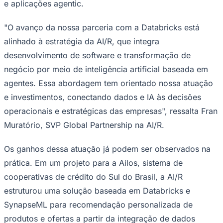
e aplicações agentic.
NBA
NFL
Fórmula 1
"O avanço da nossa parceria com a Databricks está
UFC
Tênis (ATP)
alinhado à estratégia da AI/R, que integra
MLB
desenvolvimento de software e transformação de
NHL
Atletismo
negócio por meio de inteligência artificial baseada em
Vôlei
agentes. Essa abordagem tem orientado nossa atuação
NBB
e investimentos, conectando dados e IA às decisões
Competições de Futebol
operacionais e estratégicas das empresas", ressalta Fran
Brasileirão Série A
Muratório, SVP Global Partnership na AI/R.
Brasileirão Série B
Paulistão
Copa do Brasil
Os ganhos dessa atuação já podem ser observados na
Libertadores
prática. Em um projeto para a Ailos, sistema de
Sul-Americana
Copa América
cooperativas de crédito do Sul do Brasil, a AI/R
Champions League
estruturou uma solução baseada em Databricks e
Premier League
La Liga
SynapseML para recomendação personalizada de
Bundesliga
Mundial 2026
produtos e ofertas a partir da integração de dados