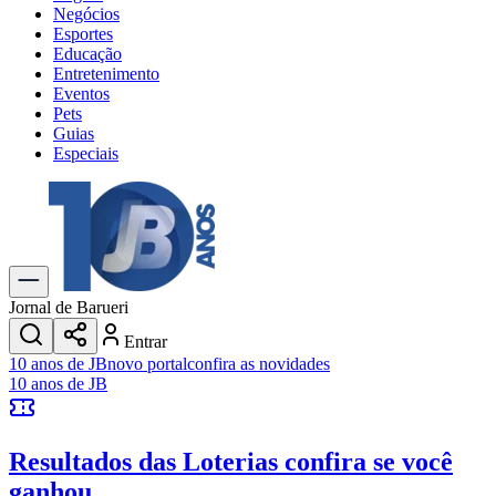
Negócios
Esportes
Educação
Entretenimento
Eventos
Pets
Guias
Especiais
Explore Tudo
Últimas Notícias
Previsão do Tempo
Trânsito e Rotas
Dia a Dia & Lazer
Jornal de Barueri
Transportes
Entrar
Gastronomia
10 anos de JB
novo portal
confira as novidades
Cinema & Shows
10 anos de JB
Jogos
Novo
Para Sua Empresa
Resultados das Loterias
confira se você
Anuncie no Portal
Cadastrar Empresa
ganhou