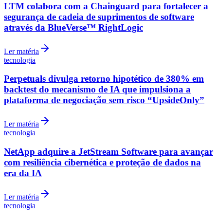
LTM colabora com a Chainguard para fortalecer a
segurança de cadeia de suprimentos de software
através da BlueVerse™ RightLogic
Ler matéria
tecnologia
Perpetuals divulga retorno hipotético de 380% em
backtest do mecanismo de IA que impulsiona a
plataforma de negociação sem risco “UpsideOnly”
Ler matéria
tecnologia
NetApp adquire a JetStream Software para avançar
com resiliência cibernética e proteção de dados na
era da IA
Ler matéria
tecnologia