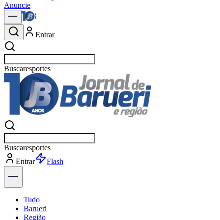
Anuncie
Entrar
Buscar
polí
Buscar
polí
Entrar
Explorar
Tudo
Barueri
Região