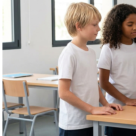
Atlético-MG