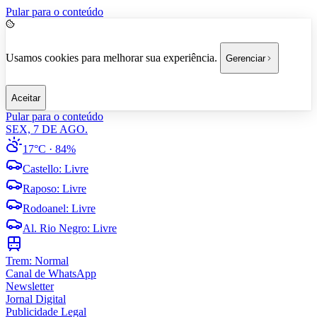
Pular para o conteúdo
Usamos cookies para melhorar sua experiência.
Gerenciar
Aceitar
Pular para o conteúdo
SEX, 7 DE AGO.
17°C
· 84%
Castello
:
Livre
Raposo
:
Livre
Rodoanel
:
Livre
Al. Rio Negro
:
Livre
Trem:
Normal
Canal de WhatsApp
Newsletter
Jornal Digital
Publicidade Legal