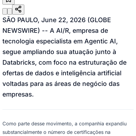
Julio
Jardim Líbano
Jardim Maria Cristina
Jardim Maria Helena
Jardim
Mutinga
Jardim Paraíso
Jardim Paulista
Jardim Reginalice
Jardim São
Luís
Jardim São Pedro
Jardim São Silvestre
Jardim Silveira
Jardim
Tupã
Jardim Tupanci
Mutinga
Nova Aldeinha
Osasco
Parque dos
SÃO PAULO, June 22, 2026 (GLOBE
Camargos
Parque Imperial
Parque Santa Luzia
Parque Viana
Pirapora
do Bom Jesus
Recanto Phrynéa
Santana de
NEWSWIRE) -- A AI/R, empresa de
Parnaíba
Silveira
Tamboré
Vale do Sol
Vila Barros
Vila Boa Vista
Vila
tecnologia especialista em Agentic AI,
do Conde
Vila Engenho Novo
Vila Márcia
Vila Nossa Sra. da
Escada
Vila Porto
Votupoca
segue ampliando sua atuação junto à
Para Sua Empresa
Databricks, com foco na estruturação de
Anuncie no Portal
Guia de Empresas
ofertas de dados e inteligência artificial
Divulgar Vagas
Novo
Publicidade Legal
voltadas para as áreas de negócio das
Negócios Regionais
empresas.
Turismo
Segurança Regional
Hospitais Estaduais
Parques & Represas
Cidades da Região
Como parte desse movimento, a companhia expandiu
Santana de Parnaíba
Osasco
Carapicuíba
Jandira
Itapevi
Cotia
Pirapora
do Bom Jesus
Araçariguama
Cajamar
Caieiras
Franco da
substancialmente o número de certificações na