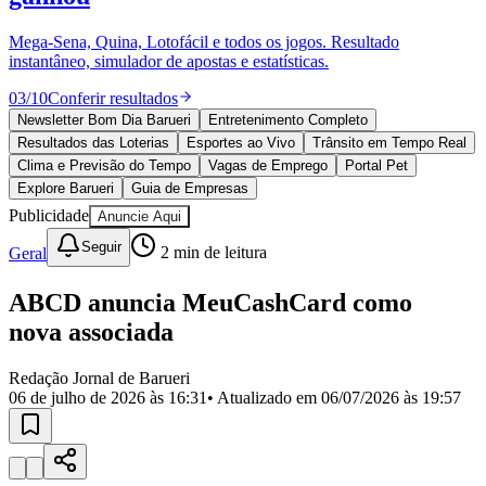
Divulgar Vagas
Novo
Publicidade Legal
Mega-Sena, Quina, Lotofácil e todos os jogos. Resultado
instantâneo, simulador de apostas e estatísticas.
Política
Eleições
03
/
10
Conferir resultados
Esportes
Saúde
Newsletter Bom Dia Barueri
Entretenimento Completo
Segurança
Resultados das Loterias
Esportes ao Vivo
Trânsito em Tempo Real
Cultura
Clima e Previsão do Tempo
Vagas de Emprego
Portal Pet
Meio Ambiente
Explore Barueri
Guia de Empresas
Obras
Publicidade
Anuncie Aqui
Educação
Seguir
Geral
2
min de leitura
Bairros de Barueri
ABCD anuncia MeuCashCard como
Selecione sua região
Para notícias da sua região
nova associada
Aldeia
Aldeia da Serra
Aldeia de Barueri
Alphaville
Bairro
Jubran
Belval
Bethaville
Boa
Redação Jornal de Barueri
Vista
Califórnia
Carapicuíba
Centro
Chácaras Marco
Cidades da
06 de julho de 2026 às 16:31
• Atualizado em
06/07/2026 às 19:57
Região
Cotia
Cruz Preta
Engenho Novo
Fazenda
Militar
Itapevi
Jandira
Jardim Audir
Jardim Belval
Jardim
Califórnia
Jardim dos Altos
Jardim dos Camargos
Jardim
Esperança
Jardim Graziela
Jardim Iracema
Jardim Itaquiti
Jardim