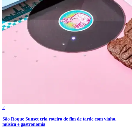
Grêmio
2
São Roque Sunset cria roteiro de fim de tarde com vinho,
música e gastronomia