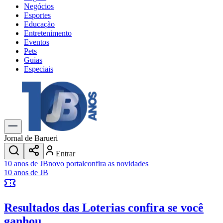
Negócios
Esportes
Educação
Entretenimento
Eventos
Pets
Guias
Especiais
Explore Tudo
Últimas Notícias
Previsão do Tempo
Trânsito e Rotas
Dia a Dia & Lazer
Jornal de Barueri
Transportes
Entrar
Gastronomia
10 anos de JB
novo portal
confira as novidades
Cinema & Shows
10 anos de JB
Jogos
Novo
Para Sua Empresa
Resultados das Loterias
confira se você
Anuncie no Portal
Cadastrar Empresa
ganhou