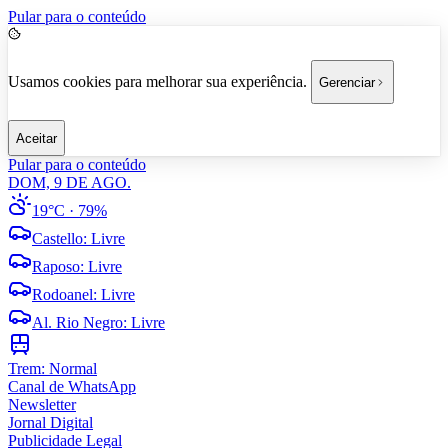
Pular para o conteúdo
Usamos cookies para melhorar sua experiência.
Gerenciar
Aceitar
Pular para o conteúdo
DOM, 9 DE AGO.
19°C
· 79%
Castello
:
Livre
Raposo
:
Livre
Rodoanel
:
Livre
Al. Rio Negro
:
Livre
Trem:
Normal
Canal de WhatsApp
Newsletter
Jornal Digital
Publicidade Legal