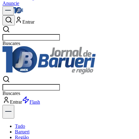
Anuncie
Entrar
Buscar
política
Buscar
política
Entrar
Explorar
Tudo
Barueri
Região