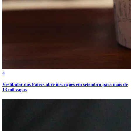
Cruzeiro
4
Vestibular das Fatecs abre inscrições em setembro para mais de
13 mil vagas