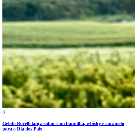
3
Atlético-MG
Gelato Borelli lança sabor com baunilha, whisky e caramelo
para o Dia dos Pais