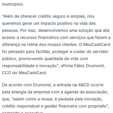
NBA
municípios.
NFL
Fórmula 1
UFC
"Além de oferecer crédito seguro e simples, nós
Tênis (ATP)
queremos gerar um impacto positivo na vida das
MLB
NHL
pessoas. Por isso, desenvolvemos uma solução que alia
Atletismo
acesso a recursos financeiros com serviços que fazem a
Vôlei
NBB
diferença na rotina dos nossos clientes. O MeuCashCard
foi pensado para facilitar, proteger e cuidar do servidor
Competições de Futebol
público, promovendo qualidade de vida com
Brasileirão Série A
Brasileirão Série B
responsabilidade e inovação", afirma Fábio Drumond,
Paulistão
CCO do MeuCashCard.
Copa do Brasil
Libertadores
Sul-Americana
De acordo com Drumond, a entrada na ABCD ocorre
Copa América
pela sinergia da empresa com a agenda da associação,
Champions League
Premier League
que, "assim como a nossa, é pautada pela inovação,
La Liga
Bundesliga
crédito responsável e gestão financeira com propósito",
Mundial 2026
completa o executivo.