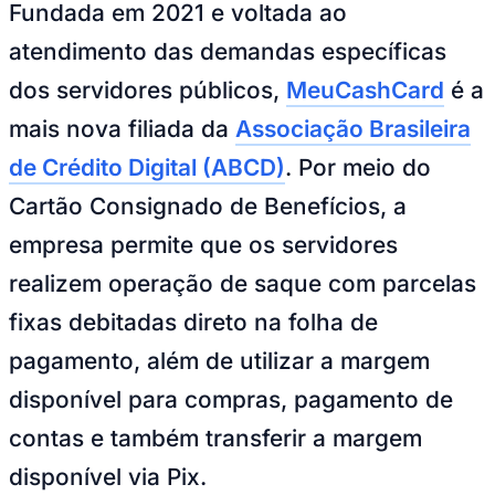
Julio
Jardim Líbano
Jardim Maria Cristina
Jardim Maria Helena
Jardim
Fundada em 2021 e voltada ao
Mutinga
Jardim Paraíso
Jardim Paulista
Jardim Reginalice
Jardim São
Luís
Jardim São Pedro
Jardim São Silvestre
Jardim Silveira
Jardim
atendimento das demandas específicas
Tupã
Jardim Tupanci
Mutinga
Nova Aldeinha
Osasco
Parque dos
dos servidores públicos,
MeuCashCard
é a
Camargos
Parque Imperial
Parque Santa Luzia
Parque Viana
Pirapora
do Bom Jesus
Recanto Phrynéa
Santana de
mais nova filiada da
Associação Brasileira
Parnaíba
Silveira
Tamboré
Vale do Sol
Vila Barros
Vila Boa Vista
Vila
do Conde
Vila Engenho Novo
Vila Márcia
Vila Nossa Sra. da
de Crédito Digital (ABCD)
. Por meio do
Escada
Vila Porto
Votupoca
Para Sua Empresa
Cartão Consignado de Benefícios, a
Anuncie no Portal
empresa permite que os servidores
Guia de Empresas
Divulgar Vagas
Novo
realizem operação de saque com parcelas
Publicidade Legal
fixas debitadas direto na folha de
Negócios Regionais
Turismo
pagamento, além de utilizar a margem
Segurança Regional
Hospitais Estaduais
disponível para compras, pagamento de
Parques & Represas
contas e também transferir a margem
Cidades da Região
Santana de Parnaíba
Osasco
Carapicuíba
Jandira
Itapevi
Cotia
Pirapora
disponível via Pix.
do Bom Jesus
Araçariguama
Cajamar
Caieiras
Franco da