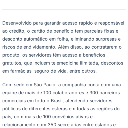
Rocha
Francisco Morato
Taboão da Serra
Embu das Artes
São Roque
Para Sua Empresa
Anuncie Regional
Guia de Empresas
Desenvolvido para garantir acesso rápido e responsável
Vagas na Região
Novo
ao crédito, o cartão de benefício tem parcelas fixas e
Hub de Negócios
desconto automático em folha, eliminando surpresas e
Guia Comercial
Selo Verificado
riscos de endividamento. Além disso, ao contratarem o
Portal Educacional
produto, os servidores têm acesso a benefícios
Agenda de Vestibulares
Vagas de Emprego
gratuitos, que incluem telemedicina ilimitada, descontos
Concursos
em farmácias, seguro de vida, entre outros.
Panorama Econômico
Com sede em São Paulo, a companhia conta com uma
Panorama Econômico
equipe de mais de 100 colaboradores e 300 parceiros
Para Sua Empresa
comerciais em todo o Brasil, atendendo servidores
Anuncie no Portal
públicos de diferentes esferas em todas as regiões do
Verificar Empresa
Novo
Anunciar Vagas
Novo
país, com mais de 100 convênios ativos e
Publicidade Legal
relacionamento com 350 secretarias entre estados e