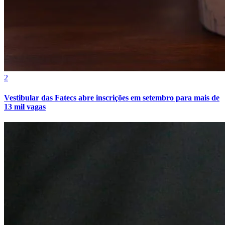
2
Vestibular das Fatecs abre inscrições em setembro para mais de
13 mil vagas
Internacional