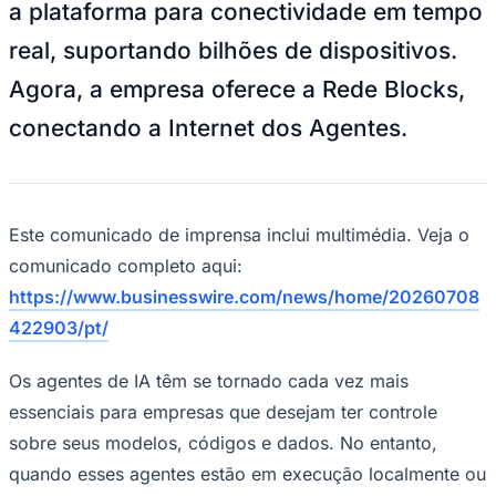
Rocha
Francisco Morato
Taboão da Serra
Embu das Artes
São Roque
a plataforma para conectividade em tempo
Para Sua Empresa
real, suportando bilhões de dispositivos.
Anuncie Regional
Guia de Empresas
Agora, a empresa oferece a Rede Blocks,
Vagas na Região
Novo
conectando a Internet dos Agentes.
Hub de Negócios
Guia Comercial
Selo Verificado
Portal Educacional
Agenda de Vestibulares
Este comunicado de imprensa inclui multimédia. Veja o
Vagas de Emprego
Concursos
comunicado completo aqui:
Panorama Econômico
https://www.businesswire.com/news/home/20260708
422903/pt/
Panorama Econômico
Para Sua Empresa
Os agentes de IA têm se tornado cada vez mais
Anuncie no Portal
essenciais para empresas que desejam ter controle
Verificar Empresa
Novo
sobre seus modelos, códigos e dados. No entanto,
Anunciar Vagas
Novo
Publicidade Legal
quando esses agentes estão em execução localmente ou