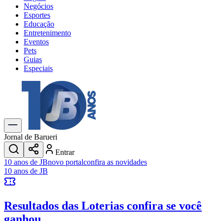
Negócios
Esportes
Educação
Entretenimento
Eventos
Pets
Guias
Especiais
Explore Tudo
Últimas Notícias
Previsão do Tempo
Trânsito e Rotas
Dia a Dia & Lazer
Jornal de Barueri
Transportes
Entrar
Gastronomia
10 anos de JB
novo portal
confira as novidades
Cinema & Shows
10 anos de JB
Jogos
Novo
Para Sua Empresa
Resultados das Loterias
confira se você
Anuncie no Portal
Cadastrar Empresa
ganhou