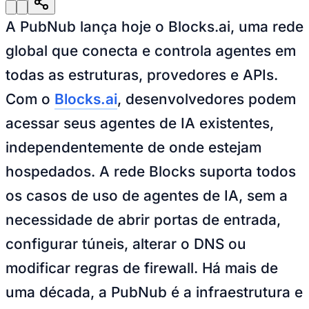
Julio
Jardim Líbano
Jardim Maria Cristina
Jardim Maria Helena
Jardim
Mutinga
Jardim Paraíso
Jardim Paulista
Jardim Reginalice
Jardim São
A PubNub lança hoje o Blocks.ai, uma rede
Luís
Jardim São Pedro
Jardim São Silvestre
Jardim Silveira
Jardim
Tupã
Jardim Tupanci
Mutinga
Nova Aldeinha
Osasco
Parque dos
global que conecta e controla agentes em
Camargos
Parque Imperial
Parque Santa Luzia
Parque Viana
Pirapora
do Bom Jesus
Recanto Phrynéa
Santana de
todas as estruturas, provedores e APIs.
Parnaíba
Silveira
Tamboré
Vale do Sol
Vila Barros
Vila Boa Vista
Vila
do Conde
Vila Engenho Novo
Vila Márcia
Vila Nossa Sra. da
Com o
Blocks.ai
, desenvolvedores podem
Escada
Vila Porto
Votupoca
Para Sua Empresa
acessar seus agentes de IA existentes,
Anuncie no Portal
independentemente de onde estejam
Guia de Empresas
Divulgar Vagas
Novo
hospedados. A rede Blocks suporta todos
Publicidade Legal
os casos de uso de agentes de IA, sem a
Negócios Regionais
Turismo
necessidade de abrir portas de entrada,
Segurança Regional
Hospitais Estaduais
configurar túneis, alterar o DNS ou
Parques & Represas
modificar regras de firewall. Há mais de
Cidades da Região
Santana de Parnaíba
Osasco
Carapicuíba
Jandira
Itapevi
Cotia
Pirapora
uma década, a PubNub é a infraestrutura e
do Bom Jesus
Araçariguama
Cajamar
Caieiras
Franco da