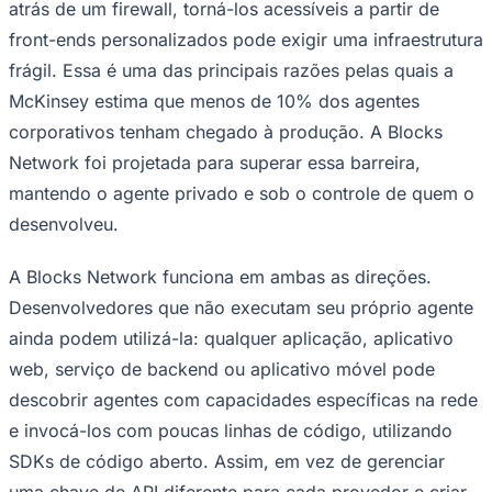
atrás de um firewall, torná-los acessíveis a partir de
NBA
NFL
front-ends personalizados pode exigir uma infraestrutura
Fórmula 1
UFC
frágil. Essa é uma das principais razões pelas quais a
Tênis (ATP)
McKinsey estima que menos de 10% dos agentes
MLB
NHL
corporativos tenham chegado à produção. A Blocks
Atletismo
Network foi projetada para superar essa barreira,
Vôlei
NBB
mantendo o agente privado e sob o controle de quem o
desenvolveu.
Competições de Futebol
Brasileirão Série A
A Blocks Network funciona em ambas as direções.
Brasileirão Série B
Paulistão
Desenvolvedores que não executam seu próprio agente
Copa do Brasil
ainda podem utilizá-la: qualquer aplicação, aplicativo
Libertadores
Sul-Americana
web, serviço de backend ou aplicativo móvel pode
Copa América
descobrir agentes com capacidades específicas na rede
Champions League
Premier League
e invocá-los com poucas linhas de código, utilizando
La Liga
Bundesliga
SDKs de código aberto. Assim, em vez de gerenciar
Mundial 2026
uma chave de API diferente para cada provedor e criar