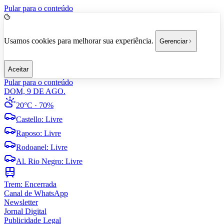
Pular para o conteúdo
Usamos cookies para melhorar sua experiência.
Gerenciar
Aceitar
Pular para o conteúdo
DOM, 9 DE AGO.
20°C
· 70%
Castello
:
Livre
Raposo
:
Livre
Rodoanel
:
Livre
Al. Rio Negro
:
Livre
Trem:
Encerrada
Canal de WhatsApp
Newsletter
Jornal Digital
Publicidade Legal