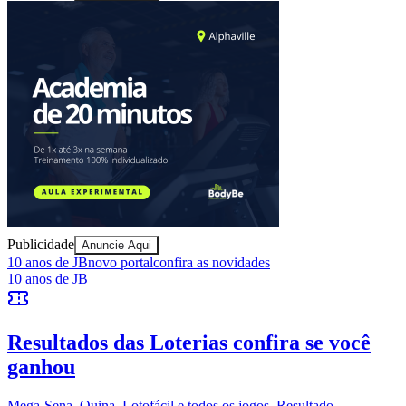
Ceará
Publicidade
Anuncie Aqui
10 anos de JB
novo portal
confira as novidades
10 anos de JB
Resultados das Loterias
confira se você
ganhou
Mega-Sena, Quina, Lotofácil e todos os jogos. Resultado