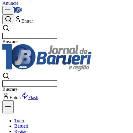
Anuncie
Entrar
Buscar
políti
Buscar
políti
Entrar
Explorar
Tudo
Barueri
Região