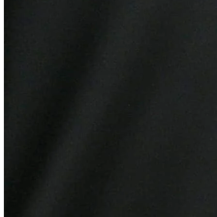
Atlético-MG