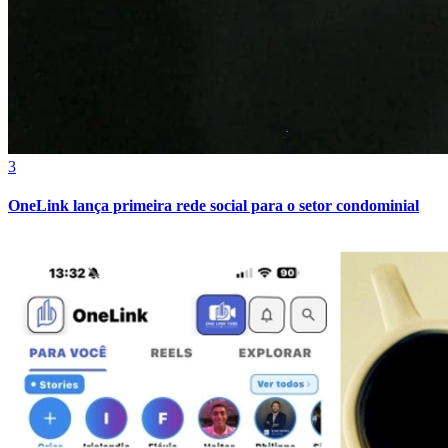
Bahia
3
OneLink lança primeira rede social para o setor condominial