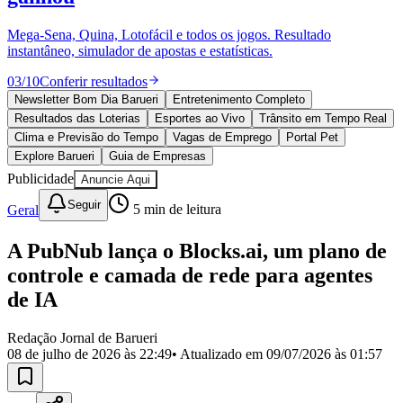
Divulgar Vagas
Novo
Publicidade Legal
Mega-Sena, Quina, Lotofácil e todos os jogos. Resultado
instantâneo, simulador de apostas e estatísticas.
Política
Eleições
03
/
10
Conferir resultados
Esportes
Saúde
Newsletter Bom Dia Barueri
Entretenimento Completo
Segurança
Resultados das Loterias
Esportes ao Vivo
Trânsito em Tempo Real
Cultura
Clima e Previsão do Tempo
Vagas de Emprego
Portal Pet
Meio Ambiente
Explore Barueri
Guia de Empresas
Obras
Publicidade
Anuncie Aqui
Educação
Seguir
Geral
5
min de leitura
Bairros de Barueri
A PubNub lança o Blocks.ai, um plano de
Selecione sua região
Para notícias da sua região
controle e camada de rede para agentes
Aldeia
Aldeia da Serra
Aldeia de Barueri
Alphaville
Bairro
de IA
Jubran
Belval
Bethaville
Boa
Vista
Califórnia
Carapicuíba
Centro
Chácaras Marco
Cidades da
Redação Jornal de Barueri
Região
Cotia
Cruz Preta
Engenho Novo
Fazenda
08 de julho de 2026 às 22:49
• Atualizado em
09/07/2026 às 01:57
Militar
Itapevi
Jandira
Jardim Audir
Jardim Belval
Jardim
Califórnia
Jardim dos Altos
Jardim dos Camargos
Jardim
Esperança
Jardim Graziela
Jardim Iracema
Jardim Itaquiti
Jardim