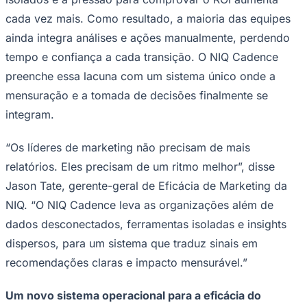
Rocha
Francisco Morato
Taboão da Serra
Embu das Artes
São Roque
Para Sua Empresa
cada vez mais. Como resultado, a maioria das equipes
ainda integra análises e ações manualmente, perdendo
Anuncie Regional
Guia de Empresas
tempo e confiança a cada transição. O NIQ Cadence
Vagas na Região
Novo
preenche essa lacuna com um sistema único onde a
Hub de Negócios
mensuração e a tomada de decisões finalmente se
Guia Comercial
Selo Verificado
integram.
Portal Educacional
Agenda de Vestibulares
“Os líderes de marketing não precisam de mais
Vagas de Emprego
Concursos
relatórios. Eles precisam de um ritmo melhor”, disse
Panorama Econômico
Jason Tate, gerente-geral de Eficácia de Marketing da
NIQ. “O NIQ Cadence leva as organizações além de
Panorama Econômico
dados desconectados, ferramentas isoladas e insights
Para Sua Empresa
dispersos, para um sistema que traduz sinais em
Anuncie no Portal
recomendações claras e impacto mensurável.”
Verificar Empresa
Novo
Anunciar Vagas
Novo
Publicidade Legal
Um novo sistema operacional para a eficácia do