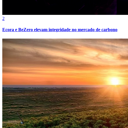
Ler matéria
tecnologia
teamLab Borderless em Tóquio recebe mais de 4
milhões de visitantes de mais de 185 países
Ler matéria
Em Alta
1
Influency.me divulga Top 10 indicados do Prêmio Influency.me
Internacional