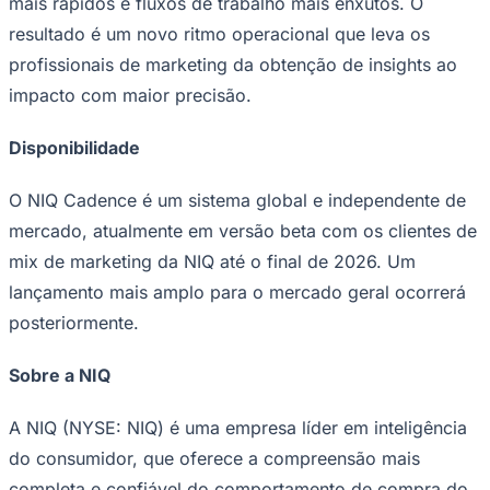
mais rápidos e fluxos de trabalho mais enxutos. O
resultado é um novo ritmo operacional que leva os
profissionais de marketing da obtenção de insights ao
impacto com maior precisão.
Disponibilidade
O NIQ Cadence é um sistema global e independente de
mercado, atualmente em versão beta com os clientes de
mix de marketing da NIQ até o final de 2026. Um
São Paulo
lançamento mais amplo para o mercado geral ocorrerá
posteriormente.
Sobre a NIQ
A NIQ (NYSE: NIQ) é uma empresa líder em inteligência
do consumidor, que oferece a compreensão mais
completa e confiável do comportamento de compra do