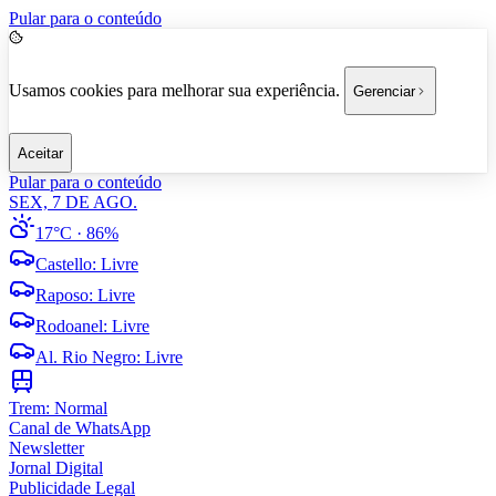
Pular para o conteúdo
Usamos cookies para melhorar sua experiência.
Gerenciar
Aceitar
Pular para o conteúdo
SEX, 7 DE AGO.
17°C
· 86%
Castello
:
Livre
Raposo
:
Livre
Rodoanel
:
Livre
Al. Rio Negro
:
Livre
Trem:
Normal
Canal de WhatsApp
Newsletter
Jornal Digital
Publicidade Legal