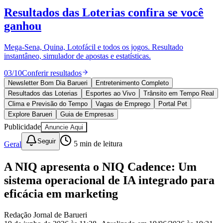
Divulgar Vagas
Novo
Resultados das Loterias
confira se você
Publicidade Legal
ganhou
Política
Eleições
Esportes
Mega-Sena, Quina, Lotofácil e todos os jogos. Resultado
Saúde
instantâneo, simulador de apostas e estatísticas.
Segurança
03
/
10
Conferir resultados
Cultura
Meio Ambiente
Newsletter Bom Dia Barueri
Entretenimento Completo
Obras
Resultados das Loterias
Esportes ao Vivo
Trânsito em Tempo Real
Educação
Clima e Previsão do Tempo
Vagas de Emprego
Portal Pet
Explore Barueri
Guia de Empresas
Bairros de Barueri
Publicidade
Anuncie Aqui
Selecione sua região
Para notícias da sua região
Seguir
Geral
5
min de leitura
Aldeia
Aldeia da Serra
Aldeia de Barueri
Alphaville
Bairro
A NIQ apresenta o NIQ Cadence: Um
Jubran
Belval
Bethaville
Boa
sistema operacional de IA integrado para
Vista
Califórnia
Carapicuíba
Centro
Chácaras Marco
Cidades da
Região
Cotia
Cruz Preta
Engenho Novo
Fazenda
eficácia em marketing
Militar
Itapevi
Jandira
Jardim Audir
Jardim Belval
Jardim
Califórnia
Jardim dos Altos
Jardim dos Camargos
Jardim
Redação Jornal de Barueri
Esperança
Jardim Graziela
Jardim Iracema
Jardim Itaquiti
Jardim