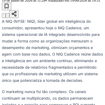
19 de junho de 2026 às 11:28
• Atualizado em
19/06/2026 às 19:31
Julio
Jardim Líbano
Jardim Maria Cristina
Jardim Maria Helena
Jardim
Mutinga
Jardim Paraíso
Jardim Paulista
Jardim Reginalice
Jardim São
Luís
Jardim São Pedro
Jardim São Silvestre
Jardim Silveira
Jardim
Tupã
Jardim Tupanci
Mutinga
Nova Aldeinha
Osasco
Parque dos
Camargos
Parque Imperial
Parque Santa Luzia
Parque Viana
Pirapora
A NIQ (NYSE: NIQ), líder global em inteligência do
do Bom Jesus
Recanto Phrynéa
Santana de
Parnaíba
Silveira
Tamboré
Vale do Sol
Vila Barros
Vila Boa Vista
Vila
consumidor, apresentou hoje o NIQ Cadence, um
do Conde
Vila Engenho Novo
Vila Márcia
Vila Nossa Sra. da
sistema operacional de IA integrado desenvolvido para
Escada
Vila Porto
Votupoca
Para Sua Empresa
mudar a forma como as organizações mensuram o
desempenho de marketing, otimizam orçamentos e
Anuncie no Portal
Guia de Empresas
agem com base nos dados. O NIQ Cadence reúne dados
Divulgar Vagas
Novo
Publicidade Legal
e inteligência em um ambiente contínuo, eliminando a
necessidade de relatórios fragmentados e permitindo
Negócios Regionais
Turismo
que os profissionais de marketing utilizem um sistema
Segurança Regional
único que potencializa a tomada de decisões.
Hospitais Estaduais
Parques & Represas
O marketing nunca foi tão complexo. Os canais
Cidades da Região
Santana de Parnaíba
Osasco
Carapicuíba
Jandira
Itapevi
Cotia
Pirapora
continuam se multiplicando, os dados permanecem
do Bom Jesus
Araçariguama
Cajamar
Caieiras
Franco da
isolados e a pressão para comprovar o ROI aumenta