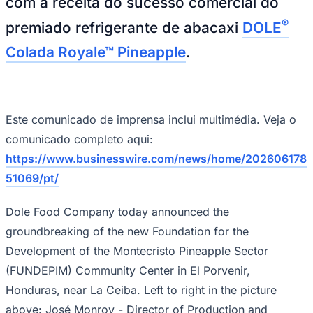
ganhou
Mega-Sena, Quina, Lotofácil e todos os jogos. Resultado
instantâneo, simulador de apostas e estatísticas.
03
/
10
Conferir resultados
Newsletter Bom Dia Barueri
Entretenimento Completo
Resultados das Loterias
Esportes ao Vivo
Trânsito em Tempo Real
Clima e Previsão do Tempo
Vagas de Emprego
Portal Pet
Explore Barueri
Guia de Empresas
Publicidade
Anuncie Aqui
Goiás
Seguir
Geral
7
min de leitura
O sucesso do premiado Colada Royale
Pineapple da Dole impulsiona a criação
de um novo centro comunitário
em Honduras
Redação Jornal de Barueri
19 de junho de 2026 às 11:28