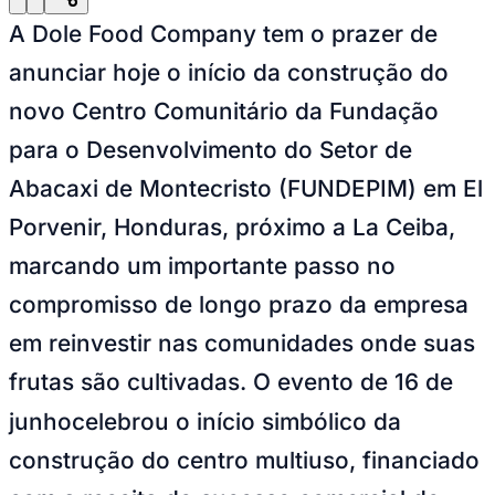
Publicidade
Anuncie Aqui
Ceará
Publicidade
Anuncie Aqui
10 anos de JB
novo portal
confira as novidades
10 anos de JB
Resultados das Loterias
confira se você