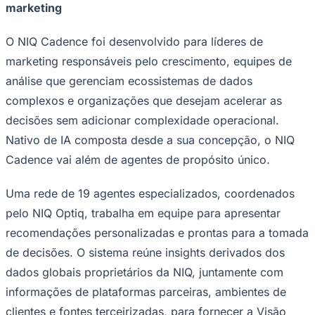
NBA
marketing
NFL
Fórmula 1
O NIQ Cadence foi desenvolvido para líderes de
UFC
Tênis (ATP)
marketing responsáveis ​​pelo crescimento, equipes de
MLB
análise que gerenciam ecossistemas de dados
NHL
Atletismo
complexos e organizações que desejam acelerar as
Vôlei
decisões sem adicionar complexidade operacional.
NBB
Nativo de IA composta desde a sua concepção, o NIQ
Competições de Futebol
Cadence vai além de agentes de propósito único.
Brasileirão Série A
Brasileirão Série B
Uma rede de 19 agentes especializados, coordenados
Paulistão
Copa do Brasil
pelo NIQ Optiq, trabalha em equipe para apresentar
Libertadores
Sul-Americana
recomendações personalizadas e prontas para a tomada
Copa América
de decisões. O sistema reúne insights derivados dos
Champions League
Premier League
dados globais proprietários da NIQ, juntamente com
La Liga
informações de plataformas parceiras, ambientes de
Bundesliga
Mundial 2026
clientes e fontes terceirizadas, para fornecer a Visão