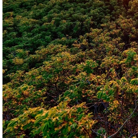
Atlético-MG