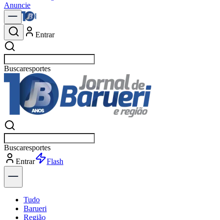
Anuncie
Entrar
Buscar
política
Buscar
política
Entrar
Explorar
Tudo
Barueri
Região