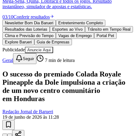
As notícias mais importantes de Barueri resumidas em 3 minutos,
todo dia de manhã no seu e-mail.
Assinar grátis
Juventude
Explore Barueri
Notícias
Esportes
Eventos
Empresas
Vagas
Cultura