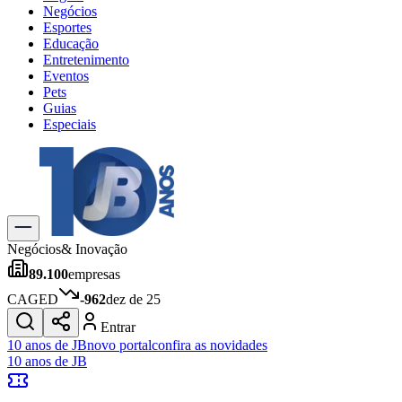
Negócios
Esportes
Educação
Entretenimento
Eventos
Pets
Guias
Especiais
Explore Tudo
Últimas Notícias
Previsão do Tempo
Trânsito e Rotas
Dia a Dia & Lazer
Negócios
& Inovação
Transportes
89.100
empresas
Gastronomia
Cinema & Shows
CAGED
-962
dez de 25
Jogos
Novo
Entrar
Para Sua Empresa
10 anos de JB
novo portal
confira as novidades
10 anos de JB
Anuncie no Portal
Cadastrar Empresa