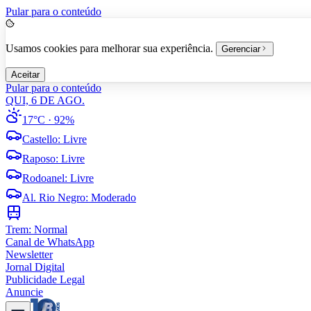
Pular para o conteúdo
Usamos cookies para melhorar sua experiência.
Gerenciar
Aceitar
Pular para o conteúdo
QUI, 6 DE AGO.
17°C
· 92%
Castello
:
Livre
Raposo
:
Livre
Rodoanel
:
Livre
Al. Rio Negro
:
Moderado
Trem:
Normal
Canal de WhatsApp
Newsletter
Jornal Digital
Publicidade Legal
Anuncie