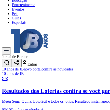
Educação
Entretenimento
Eventos
Pets
Guias
Especiais
Explore Tudo
Últimas Notícias
Previsão do Tempo
Trânsito e Rotas
Dia a Dia & Lazer
Jornal de Barueri
Transportes
Entrar
Gastronomia
10 anos de JB
novo portal
confira as novidades
Cinema & Shows
10 anos de JB
Jogos
Novo
Para Sua Empresa
Resultados das Loterias
confira se você ga
Anuncie no Portal
Cadastrar Empresa
Divulgar Vagas
Novo
Mega-Sena, Quina, Lotofácil e todos os jogos. Resultado instantâneo, s
Publicidade Legal
03
/
10
Conferir resultados