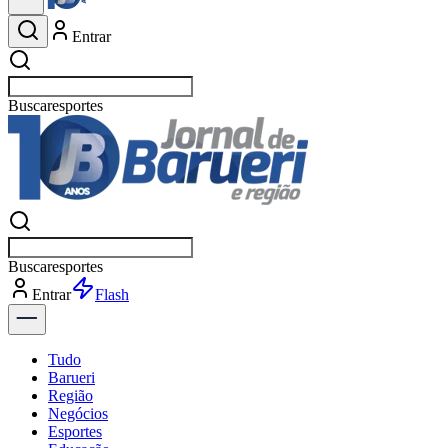
Entrar
Buscar
esportes
Buscar
esportes
Entrar
Flash
Tudo
Barueri
Região
Negócios
Esportes