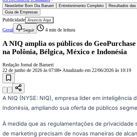
Política
Newsletter Bom Dia Barueri
Entretenimento Completo
Resultados das 
Eleições
Guia de Empresas
Esportes
Saúde
Publicidade
Anuncie Aqui
Segurança
Geral
4
min de leitura
Seguir
Cultura
Meio Ambiente
Obras
A NIQ amplia os públicos do GeoPurchase 
Educação
na Polônia, Bélgica, México e Indonésia
Bairros de Barueri
Redação Jornal de Barueri
22 de junho de 2026 às 07:08
• Atualizado em
22/06/2026 às 10:19
Selecione sua região
Para notícias da sua região
Aldeia
Aldeia da Serra
Aldeia de Barueri
Alphaville
Bairro Jubran
Belva
Militar
Itapevi
Jandira
Jardim Audir
Jardim Belval
Jardim Califórnia
Jard
Cristina
Jardim Maria Helena
Jardim Mutinga
Jardim Paraíso
Jardim Pau
A NIQ (NYSE: NIQ), empresa líder em inteligência
Aldeinha
Osasco
Parque dos Camargos
Parque Imperial
Parque Santa L
Indonésia, ampliando sua oferta de públicos seg
Conde
Vila Engenho Novo
Vila Márcia
Vila Nossa Sra. da Escada
Vila
Para Sua Empresa
À medida que as regulamentações de privacidade se
Anuncie no Portal
Guia de Empresas
de marketing precisam de novas maneiras de alcan
Divulgar Vagas
Novo