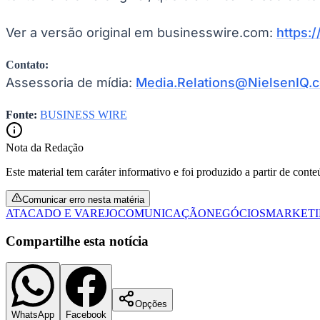
Ver a versão original em businesswire.com:
https:
Contato:
Assessoria de mídia:
Media.Relations@NielsenIQ.
Fonte:
BUSINESS WIRE
Nota da Redação
Este material tem caráter informativo e foi produzido a partir de cont
Comunicar erro nesta matéria
ATACADO E VAREJO
COMUNICAÇÃO
NEGÓCIOS
MARKET
Compartilhe esta notícia
Opções
WhatsApp
Facebook