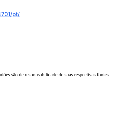
701/pt/
niões são de responsabilidade de suas respectivas fontes.
Palmeiras