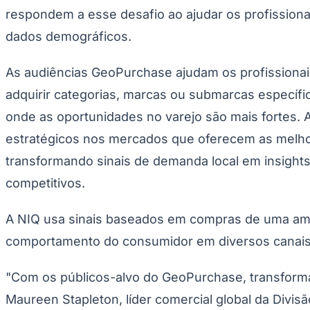
Publicidade Legal
respondem a esse desafio ao ajudar os profission
Negócios Regionais
dados demográficos.
Turismo
Segurança Regional
Hospitais Estaduais
As audiências GeoPurchase ajudam os profissionai
Parques & Represas
adquirir categorias, marcas ou submarcas específ
Cidades da Região
onde as oportunidades no varejo são mais fortes. Ao
Santana de Parnaíba
Osasco
Carapicuíba
Jandira
Itapevi
Cotia
Pirapora 
Para Sua Empresa
estratégicos nos mercados que oferecem as melhor
Anuncie Regional
transformando sinais de demanda local em insight
Guia de Empresas
Vagas na Região
Novo
competitivos.
Hub de Negócios
Guia Comercial
A NIQ usa sinais baseados em compras de uma ampl
Selo Verificado
Portal Educacional
comportamento do consumidor em diversos canais. 
Agenda de Vestibulares
Vagas de Emprego
"Com os públicos-alvo do GeoPurchase, transforma
Concursos
Maureen Stapleton, líder comercial global da Div
Panorama Econômico