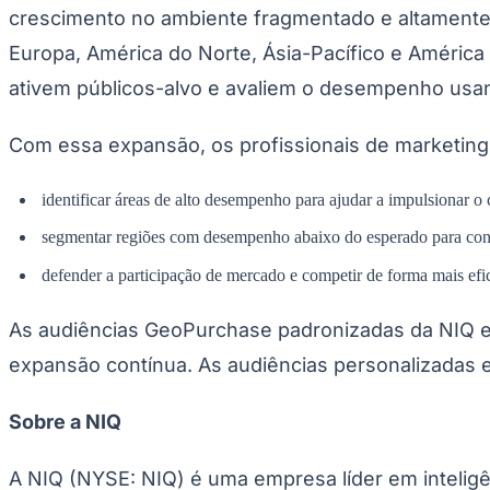
crescimento no ambiente fragmentado e altamente
Panorama Econômico
Europa, América do Norte, Ásia-Pacífico e América
Para Sua Empresa
ativem públicos-alvo e avaliem o desempenho usan
Anuncie no Portal
Verificar Empresa
Novo
Anunciar Vagas
Novo
Com essa expansão, os profissionais de marketing
Publicidade Legal
NBA
identificar áreas de alto desempenho para ajudar a impulsionar o 
NFL
Fórmula 1
segmentar regiões com desempenho abaixo do esperado para con
UFC
Tênis (ATP)
defender a participação de mercado e competir de forma mais efi
MLB
NHL
As audiências GeoPurchase padronizadas da NIQ e
Atletismo
Vôlei
expansão contínua. As audiências personalizadas 
NBB
Competições de Futebol
Sobre a NIQ
Brasileirão Série A
Brasileirão Série B
A NIQ (NYSE: NIQ) é uma empresa líder em inteli
Paulistão