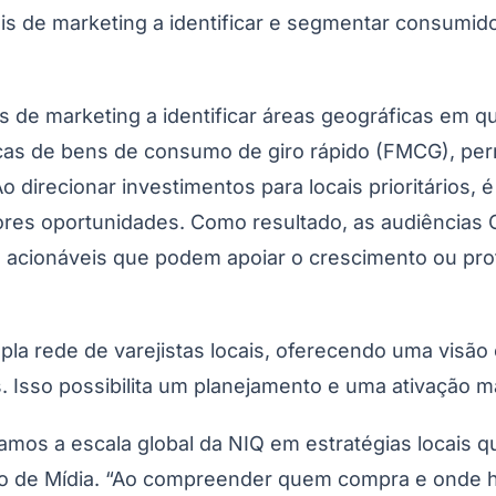
ais de marketing a identificar e segmentar consum
s de marketing a identificar áreas geográficas em 
icas de bens de consumo de giro rápido (FMCG), per
 direcionar investimentos para locais prioritários, 
do Bom Jesus
Araçariguama
Cajamar
Caieiras
Franco da Rocha
Francisco 
es oportunidades. Como resultado, as audiências G
s acionáveis que podem apoiar o crescimento ou pr
a rede de varejistas locais, oferecendo uma visão
Isso possibilita um planejamento e uma ativação ma
mos a escala global da NIQ em estratégias locais q
isão de Mídia. “Ao compreender quem compra e onde