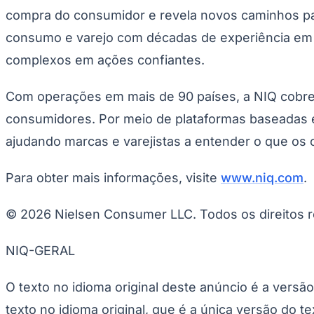
Copa do Brasil
compra do consumidor e revela novos caminhos pa
Libertadores
Sul-Americana
consumo e varejo com décadas de experiência em 
Copa América
Champions League
complexos em ações confiantes.
Premier League
La Liga
Com operações em mais de 90 países, a NIQ cobre
Bundesliga
Mundial 2026
consumidores. Por meio de plataformas baseadas e
Times - Ir direto
ajudando marcas e varejistas a entender o que os
Para obter mais informações, visite
www.niq.com
.
© 2026 Nielsen Consumer LLC. Todos os direitos 
NIQ-GERAL
O texto no idioma original deste anúncio é a versã
texto no idioma original, que é a única versão do te