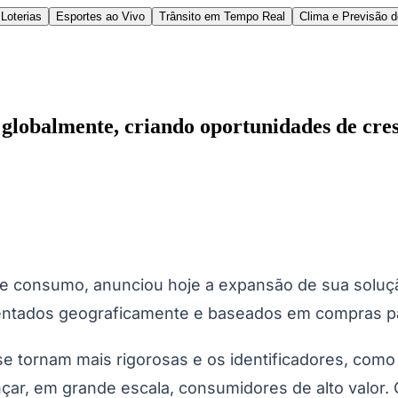
Loterias
Esportes ao Vivo
Trânsito em Tempo Real
Clima e Previsão 
globalmente, criando oportunidades de cres
l
Bethaville
Boa Vista
Califórnia
Carapicuíba
Centro
Chácaras Marco
Cida
im dos Altos
Jardim dos Camargos
Jardim Esperança
Jardim Graziela
Jard
lista
Jardim Reginalice
Jardim São Luís
Jardim São Pedro
Jardim São Sil
 de consumo, anunciou hoje a expansão de sua soluç
uzia
Parque Viana
Pirapora do Bom Jesus
Recanto Phrynéa
Santana de P
mentados geograficamente e baseados em compras pa
 Porto
Votupoca
 tornam mais rigorosas e os identificadores, como 
çar, em grande escala, consumidores de alto valor.