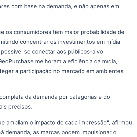
idores com base na demanda, e não apenas em
que os consumidores têm maior probabilidade de
mitindo concentrar os investimentos em mídia
é possível se conectar aos públicos-alvo
Morato
Taboão da Serra
Embu das Artes
São Roque
eoPurchase melhoram a eficiência da mídia,
oteger a participação no mercado em ambientes
 completa da demanda por categorias e do
is precisos.
ue ampliam o impacto de cada impressão", afirmou
 há demanda, as marcas podem impulsionar o