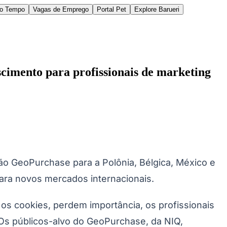
do Tempo
Vagas de Emprego
Portal Pet
Explore Barueri
cimento para profissionais de marketing
des da Região
Cotia
Cruz Preta
Engenho Novo
Fazenda
im Iracema
Jardim Itaquiti
Jardim Julio
Jardim Líbano
Jardim Maria
vestre
Jardim Silveira
Jardim Tupã
Jardim Tupanci
Mutinga
Nova
ão GeoPurchase para a Polônia, Bélgica, México e
arnaíba
Silveira
Tamboré
Vale do Sol
Vila Barros
Vila Boa Vista
Vila do
ra novos mercados internacionais.
os cookies, perdem importância, os profissionais
 Os públicos-alvo do GeoPurchase, da NIQ,