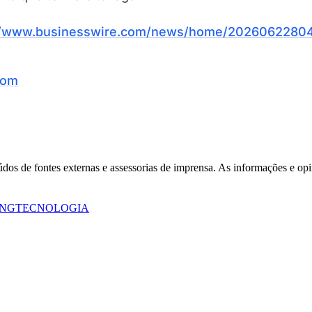
//www.businesswire.com/news/home/20260622804
com
eúdos de fontes externas e assessorias de imprensa. As informações e opi
Corinthians
ING
TECNOLOGIA