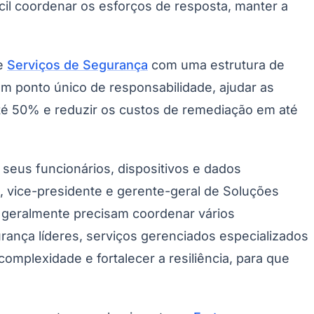
 regulamentados, incluindo saúde, serviços
 requisitos de conformidade são prioridades
2
s.
Palmeiras
tidade de ferramentas de segurança que uma
 recursos trabalham em conjunto para prevenir
o valor dos investimentos em segurança existentes
, visibilidade e gerenciamento de riscos e
edores de tecnologia, incluindo Absolute, Cisco,