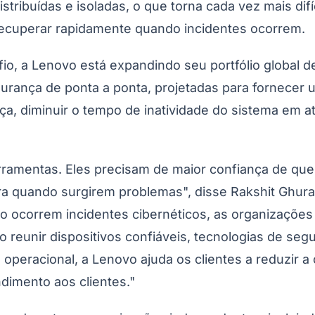
o para organizações que atuam em setores altamente
o controle sobre dados confidenciais e atender aos
 de 1º de julho em dispositivos ThinkPad selecionado
ética
Corinthians
resiliência é cada vez mais definida não pela quan
tura de segurança da organização quando diferentes
io, acelerar a recuperação.
 ponta da Lenovo ajuda as organizações a maximizar 
 proteção de dados, detecção e resposta estendidas
nética da Lenovo integra-se com os principais fornec