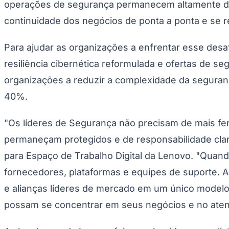
O ThinkShield TraceLock é particularmente valios
financeiros, governo e setor público, onde manter 
essenciais para os negócios.
O ThinkShield TraceLock estará disponível a partir
Uma abordagem unificada para a resiliência cibern
À medida que as ameaças cibernéticas evoluem, a 
organização implementa, mas pela eficácia da pos
interrupções, manter a continuidade e, se necessár
A estrutura de resiliência cibernética de ponta a
por meio de gerenciamento de identidade e acesso,
segurança para IA. A estrutura de resiliência ciber