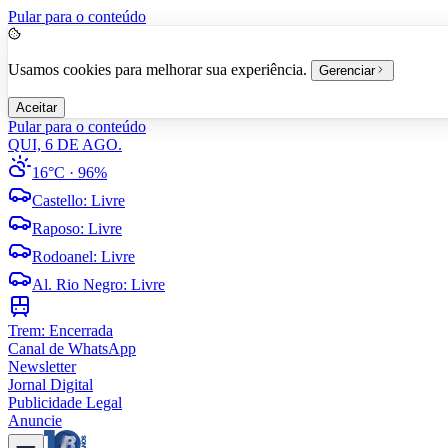
Pular para o conteúdo
Usamos cookies para melhorar sua experiência.
Gerenciar
Aceitar
Pular para o conteúdo
QUI, 6 DE AGO.
16°C
· 96%
Castello
:
Livre
Raposo
:
Livre
Rodoanel
:
Livre
Al. Rio Negro
:
Livre
Trem:
Encerrada
Canal de WhatsApp
Newsletter
Jornal Digital
Publicidade Legal
Anuncie