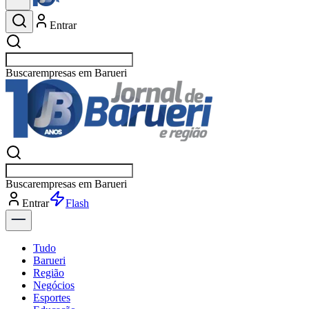
Entrar
Buscar
empresa
Buscar
empresa
Entrar
Flash
Tudo
Barueri
Região
Negócios
Esportes