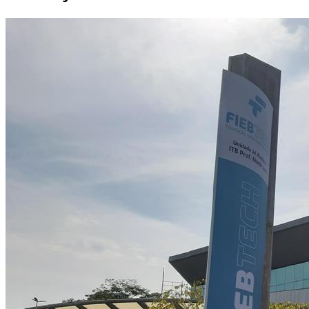
Divulgar Vagas
Novo
Publicidade Legal
Política
Eleições
Esportes
Saúde
Segurança
Cultura
Meio Ambiente
Obras
Educação
Bairros de Barueri
Selecione sua região
Para notícias da sua região
Aldeia
Aldeia da Serra
Aldeia de Barueri
Alphaville
Bairro
Jubran
Belval
Bethaville
Boa
Vista
Califórnia
Carapicuíba
Centro
Chácaras Marco
Cidades da
Região
Cotia
Cruz Preta
Engenho Novo
Fazenda
Militar
Itapevi
Jandira
Jardim Audir
Jardim Belval
Jardim
Califórnia
Jardim dos Altos
Jardim dos Camargos
Jardim
Esperança
Jardim Graziela
Jardim Iracema
Jardim Itaquiti
Jardim