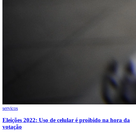
Juventude
servicos
Eleições 2022: Uso de celular é proibido na hora da
votação