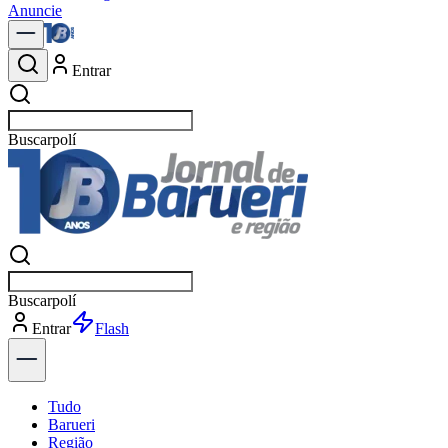
Anuncie
Entrar
Buscar
notícias em Baru
Buscar
notícias em Baru
Entrar
Explorar
Tudo
Barueri
Região