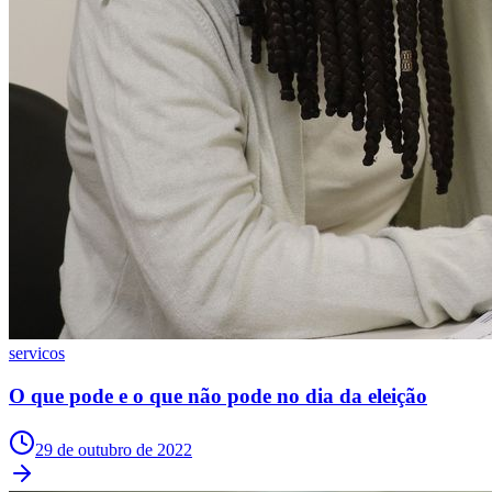
NBA
NFL
Fórmula 1
UFC
Tênis (ATP)
MLB
NHL
Atletismo
Vôlei
NBB
Competições de Futebol
Brasileirão Série A
Brasileirão Série B
Paulistão
Copa do Brasil
Libertadores
servicos
Sul-Americana
Copa América
O que pode e o que não pode no dia da eleição
Champions League
Premier League
La Liga
29 de outubro de 2022
Bundesliga
Mundial 2026