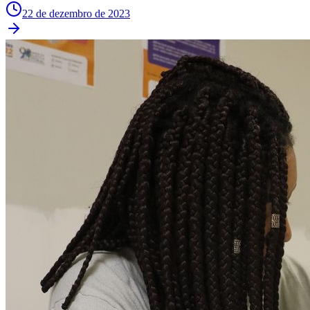
Rocha
Francisco Morato
Taboão da Serra
Embu das Artes
São Roque
Para Sua Empresa
22 de dezembro de 2023
Anuncie Regional
Guia de Empresas
Vagas na Região
Novo
Hub de Negócios
Guia Comercial
Selo Verificado
Portal Educacional
Agenda de Vestibulares
Vagas de Emprego
Concursos
Panorama Econômico
Panorama Econômico
Para Sua Empresa
Anuncie no Portal
Verificar Empresa
Novo
Anunciar Vagas
Novo
Publicidade Legal