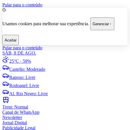
Pular para o conteúdo
Usamos cookies para melhorar sua experiência.
Gerenciar
Aceitar
Pular para o conteúdo
SÁB, 8 DE AGO.
25°C
· 59%
Castello
:
Moderado
Raposo
:
Livre
Rodoanel
:
Livre
Al. Rio Negro
:
Livre
Trem:
Normal
Canal de WhatsApp
Newsletter
Jornal Digital
Publicidade Legal