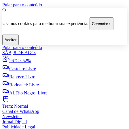
Pular para o conteúdo
Usamos cookies para melhorar sua experiência.
Gerenciar
Aceitar
Pular para o conteúdo
SÁB, 8 DE AGO.
26°C
· 52%
Castello
:
Livre
Raposo
:
Livre
Rodoanel
:
Livre
Al. Rio Negro
:
Livre
Trem:
Normal
Canal de WhatsApp
Newsletter
Jornal Digital
Publicidade Legal