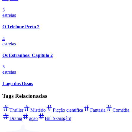
3
estreias
O Telefone Preto 2
4
estreias
Os Estranhos: Capítulo 2
5
estreias
Lago dos Ossos
Tags Relacionadas
Thriller
Mistério
Ficção científica
Fantasia
Comédia
Drama
ação
Bill Skarsgård