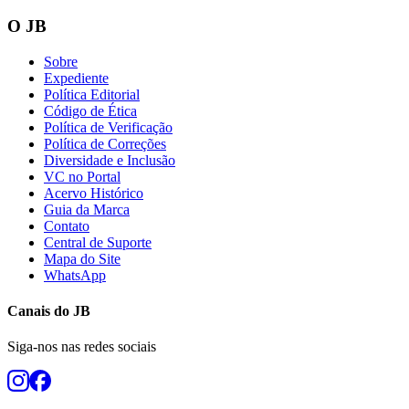
O JB
Sobre
Expediente
Política Editorial
Código de Ética
Política de Verificação
Política de Correções
Diversidade e Inclusão
VC no Portal
Acervo Histórico
Guia da Marca
Contato
Central de Suporte
Mapa do Site
WhatsApp
Canais do
JB
Siga-nos nas redes sociais