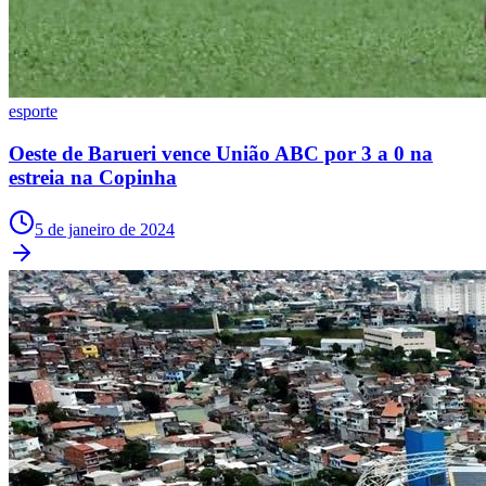
Rocha
Francisco Morato
Taboão da Serra
Embu das Artes
São Roque
Para Sua Empresa
Anuncie Regional
Guia de Empresas
Vagas na Região
Novo
esporte
Hub de Negócios
Oeste de Barueri vence União ABC por 3 a 0 na
Guia Comercial
Selo Verificado
estreia na Copinha
Portal Educacional
Agenda de Vestibulares
5 de janeiro de 2024
Vagas de Emprego
Concursos
Panorama Econômico
Panorama Econômico
Para Sua Empresa
Anuncie no Portal
Verificar Empresa
Novo
Anunciar Vagas
Novo
Publicidade Legal