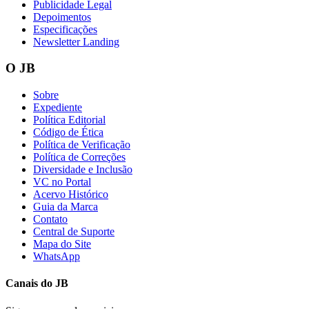
Publicidade Legal
Sport
Depoimentos
Especificações
Newsletter Landing
O JB
Sobre
Expediente
Política Editorial
Código de Ética
Política de Verificação
Política de Correções
Diversidade e Inclusão
VC no Portal
Acervo Histórico
Guia da Marca
Contato
Central de Suporte
Mapa do Site
WhatsApp
Canais do
JB