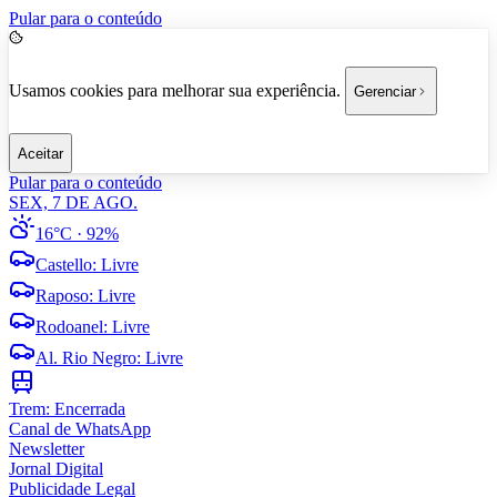
Pular para o conteúdo
Usamos cookies para melhorar sua experiência.
Gerenciar
Aceitar
Pular para o conteúdo
SEX, 7 DE AGO.
16°C
· 92%
Castello
:
Livre
Raposo
:
Livre
Rodoanel
:
Livre
Al. Rio Negro
:
Livre
Trem:
Encerrada
Canal de WhatsApp
Newsletter
Jornal Digital
Publicidade Legal