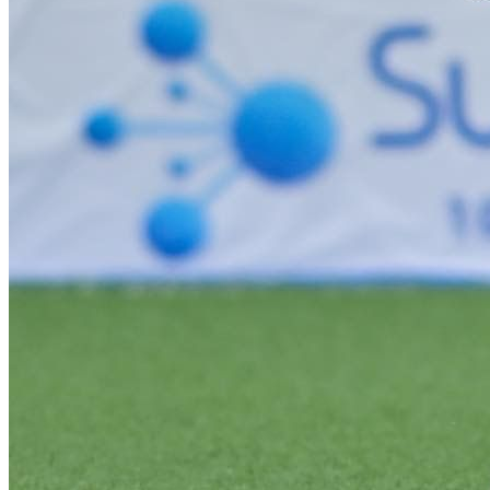
Julio
Jardim Líbano
Jardim Maria Cristina
Jardim Maria Helena
Jardim
Mutinga
Jardim Paraíso
Jardim Paulista
Jardim Reginalice
Jardim São
Luís
Jardim São Pedro
Jardim São Silvestre
Jardim Silveira
Jardim
Tupã
Jardim Tupanci
Mutinga
Nova Aldeinha
Osasco
Parque dos
Camargos
Parque Imperial
Parque Santa Luzia
Parque Viana
Pirapora
do Bom Jesus
Recanto Phrynéa
Santana de
Parnaíba
Silveira
Tamboré
Vale do Sol
Vila Barros
Vila Boa Vista
Vila
do Conde
Vila Engenho Novo
Vila Márcia
Vila Nossa Sra. da
Escada
Vila Porto
Votupoca
Para Sua Empresa
Anuncie no Portal
Guia de Empresas
Divulgar Vagas
Novo
Publicidade Legal
Negócios Regionais
Turismo
Segurança Regional
Hospitais Estaduais
Parques & Represas
Cidades da Região
Santana de Parnaíba
Osasco
Carapicuíba
Jandira
Itapevi
Cotia
Pirapora
do Bom Jesus
Araçariguama
Cajamar
Caieiras
Franco da