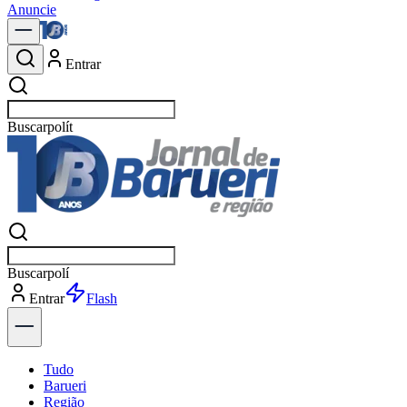
Anuncie
Entrar
Buscar
notícia
Buscar
notíci
Entrar
Explorar
Tudo
Barueri
Região