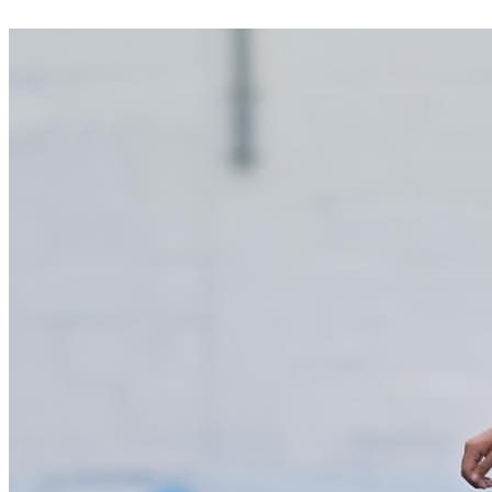
Divulgar Vagas
Novo
Publicidade Legal
Política
Eleições
Esportes
Saúde
Segurança
Cultura
Meio Ambiente
Obras
Educação
Bairros de Barueri
Selecione sua região
Para notícias da sua região
Aldeia
Aldeia da Serra
Aldeia de Barueri
Alphaville
Bairro
Jubran
Belval
Bethaville
Boa
Vista
Califórnia
Carapicuíba
Centro
Chácaras Marco
Cidades da
Região
Cotia
Cruz Preta
Engenho Novo
Fazenda
Militar
Itapevi
Jandira
Jardim Audir
Jardim Belval
Jardim
Califórnia
Jardim dos Altos
Jardim dos Camargos
Jardim
Esperança
Jardim Graziela
Jardim Iracema
Jardim Itaquiti
Jardim