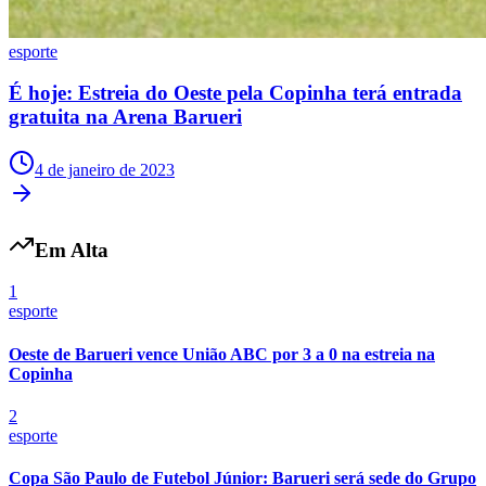
esporte
É hoje: Estreia do Oeste pela Copinha terá entrada
gratuita na Arena Barueri
4 de janeiro de 2023
Em Alta
1
esporte
Internacional
Oeste de Barueri vence União ABC por 3 a 0 na estreia na
Copinha
2
esporte
Copa São Paulo de Futebol Júnior: Barueri será sede do Grupo