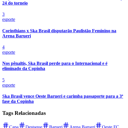
24 do torneio
3
esporte
Corinthians x Ska Brasil disputarão Paulistão Feminino na
Arena Barueri
4
esporte
Nos pênaltis, Ska Brasil perde para o Internacional e é
eliminado da Copinha
5
esporte
Ska Brasil vence Oeste Barueri e carimba passaporte para a 3ª
fase da Copinha
Atlético-MG
Tags Relacionadas
Capa
Destaque
Barueri
Arena Barueri
Oeste FC