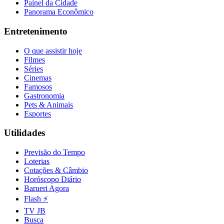
Painel da Cidade
Fluminense
Panorama Econômico
Entretenimento
O que assistir hoje
Filmes
Séries
Cinemas
Famosos
Gastronomia
Pets & Animais
Esportes
Utilidades
Previsão do Tempo
Loterias
Cotações & Câmbio
Horóscopo Diário
Barueri Agora
Flash ⚡
TV JB
Busca