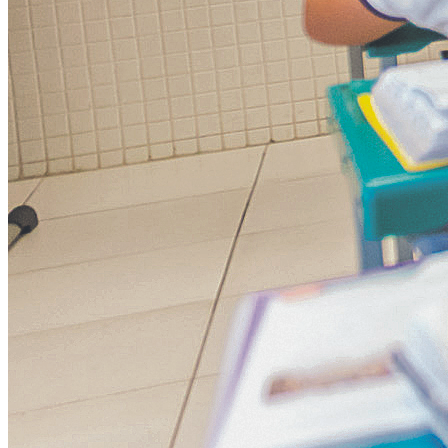
NBA
NFL
Fórmula 1
UFC
Tênis (ATP)
MLB
NHL
Atletismo
Vôlei
NBB
Competições de Futebol
Brasileirão Série A
Brasileirão Série B
Paulistão
Copa do Brasil
Libertadores
Sul-Americana
Copa América
Champions League
Premier League
La Liga
Bundesliga
Mundial 2026