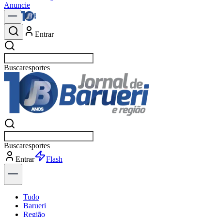
Anuncie
Entrar
Buscar
p
Buscar
p
Entrar
Flash
Tudo
Barueri
Região