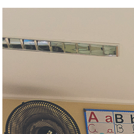
Divulgar Vagas
Novo
Publicidade Legal
Política
Eleições
Esportes
Saúde
Segurança
Cultura
Meio Ambiente
Obras
Educação
Bairros de Barueri
Selecione sua região
Para notícias da sua região
Aldeia
Aldeia da Serra
Aldeia de Barueri
Alphaville
Bairro
Jubran
Belval
Bethaville
Boa
Vista
Califórnia
Carapicuíba
Centro
Chácaras Marco
Cidades da
Região
Cotia
Cruz Preta
Engenho Novo
Fazenda
Militar
Itapevi
Jandira
Jardim Audir
Jardim Belval
Jardim
Califórnia
Jardim dos Altos
Jardim dos Camargos
Jardim
Esperança
Jardim Graziela
Jardim Iracema
Jardim Itaquiti
Jardim