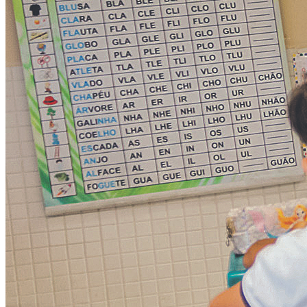
Rocha
Francisco Morato
Taboão da Serra
Embu das Artes
São Roque
Para Sua Empresa
Anuncie Regional
Guia de Empresas
Vagas na Região
Novo
Hub de Negócios
Guia Comercial
Selo Verificado
Portal Educacional
Agenda de Vestibulares
Vagas de Emprego
Concursos
Panorama Econômico
Panorama Econômico
Para Sua Empresa
Anuncie no Portal
Verificar Empresa
Novo
Anunciar Vagas
Novo
Publicidade Legal