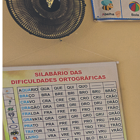
Julio
Jardim Líbano
Jardim Maria Cristina
Jardim Maria Helena
Jardim
Mutinga
Jardim Paraíso
Jardim Paulista
Jardim Reginalice
Jardim São
Luís
Jardim São Pedro
Jardim São Silvestre
Jardim Silveira
Jardim
Tupã
Jardim Tupanci
Mutinga
Nova Aldeinha
Osasco
Parque dos
Camargos
Parque Imperial
Parque Santa Luzia
Parque Viana
Pirapora
do Bom Jesus
Recanto Phrynéa
Santana de
Parnaíba
Silveira
Tamboré
Vale do Sol
Vila Barros
Vila Boa Vista
Vila
do Conde
Vila Engenho Novo
Vila Márcia
Vila Nossa Sra. da
Escada
Vila Porto
Votupoca
Para Sua Empresa
Anuncie no Portal
Guia de Empresas
Divulgar Vagas
Novo
Publicidade Legal
Negócios Regionais
Turismo
Segurança Regional
Hospitais Estaduais
Parques & Represas
Cidades da Região
Santana de Parnaíba
Osasco
Carapicuíba
Jandira
Itapevi
Cotia
Pirapora
do Bom Jesus
Araçariguama
Cajamar
Caieiras
Franco da