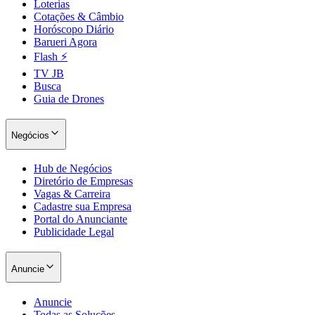
Loterias
Cotações & Câmbio
Horóscopo Diário
Barueri Agora
Flash ⚡
TV JB
Busca
Guia de Drones
Negócios
Hub de Negócios
Diretório de Empresas
Vagas & Carreira
Cadastre sua Empresa
Portal do Anunciante
Santos
Publicidade Legal
Anuncie
Anuncie
Todas as Soluções