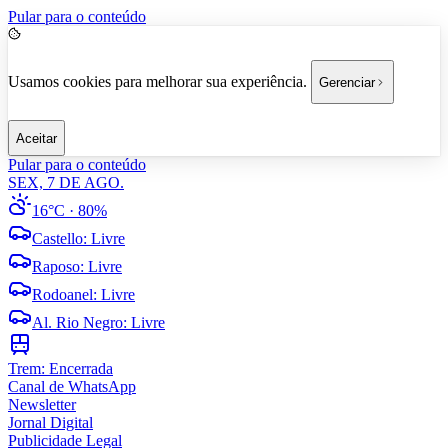
Pular para o conteúdo
Usamos cookies para melhorar sua experiência.
Gerenciar
Aceitar
Pular para o conteúdo
SEX, 7 DE AGO.
16°C
· 80%
Castello
:
Livre
Raposo
:
Livre
Rodoanel
:
Livre
Al. Rio Negro
:
Livre
Trem:
Encerrada
Canal de WhatsApp
Newsletter
Jornal Digital
Publicidade Legal