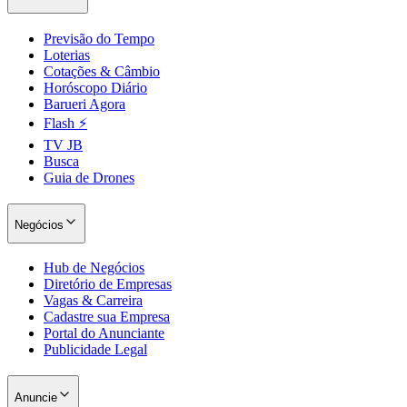
Previsão do Tempo
Loterias
Cotações & Câmbio
Horóscopo Diário
Barueri Agora
Flash ⚡
TV JB
Busca
Guia de Drones
Negócios
Hub de Negócios
Diretório de Empresas
Vagas & Carreira
Cadastre sua Empresa
Portal do Anunciante
Publicidade Legal
Anuncie