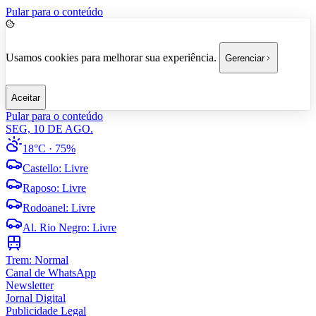
Pular para o conteúdo
Usamos cookies para melhorar sua experiência.
Gerenciar
Aceitar
Pular para o conteúdo
SEG, 10 DE AGO.
18°C
· 75%
Castello
:
Livre
Raposo
:
Livre
Rodoanel
:
Livre
Al. Rio Negro
:
Livre
Trem:
Normal
Canal de WhatsApp
Newsletter
Jornal Digital
Publicidade Legal