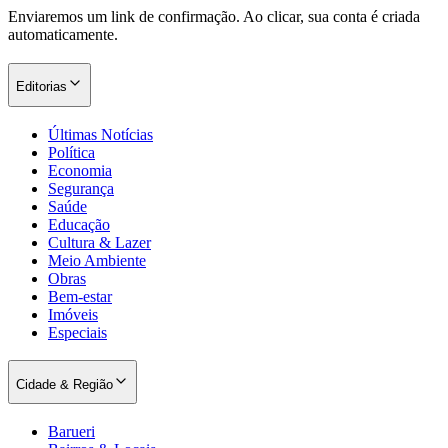
Enviaremos um link de confirmação. Ao clicar, sua conta é criada
automaticamente.
Editorias
Últimas Notícias
Política
Economia
Segurança
Saúde
Educação
Cultura & Lazer
Meio Ambiente
Obras
Bem-estar
Imóveis
Especiais
Cidade & Região
Barueri