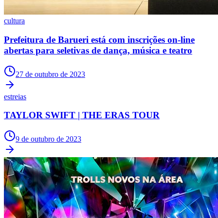
cultura
Prefeitura de Barueri está com inscrições on-line
abertas para seletivas de dança, música e teatro
27 de outubro de 2023
Botafogo
estreias
TAYLOR SWIFT | THE ERAS TOUR
9 de outubro de 2023