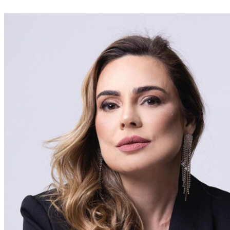
Divulgar Vagas
Novo
Publicidade Legal
Política
Eleições
Esportes
Saúde
Segurança
Cultura
Meio Ambiente
Obras
Educação
Bairros de Barueri
Selecione sua região
Para notícias da sua região
Aldeia
Aldeia da Serra
Aldeia de Barueri
Alphaville
Bairro
Jubran
Belval
Bethaville
Boa
Vista
Califórnia
Carapicuíba
Centro
Chácaras Marco
Cidades da
Região
Cotia
Cruz Preta
Engenho Novo
Fazenda
Militar
Itapevi
Jandira
Jardim Audir
Jardim Belval
Jardim
Califórnia
Jardim dos Altos
Jardim dos Camargos
Jardim
Esperança
Jardim Graziela
Jardim Iracema
Jardim Itaquiti
Jardim