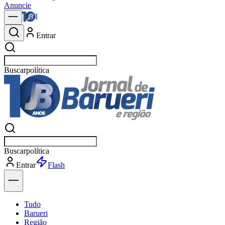
Anuncie
Entrar
Buscar
notícias em Barueri
Buscar
notícias em Barueri
Entrar
Explorar
Tudo
Barueri
Região