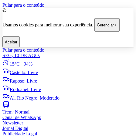
Pular para o conteúdo
Usamos cookies para melhorar sua experiência.
Gerenciar
Aceitar
Pular para o conteúdo
SEG, 10 DE AGO.
15°C
· 94%
Castello
:
Livre
Raposo
:
Livre
Rodoanel
:
Livre
Al. Rio Negro
:
Moderado
Trem:
Normal
Canal de WhatsApp
Newsletter
Jornal Digital
Publicidade Legal