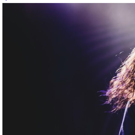
Rocha
Francisco Morato
Taboão da Serra
Embu das Artes
São Roque
Para Sua Empresa
Anuncie Regional
Guia de Empresas
Vagas na Região
Novo
Hub de Negócios
Guia Comercial
Selo Verificado
Portal Educacional
Agenda de Vestibulares
Vagas de Emprego
Concursos
Panorama Econômico
Panorama Econômico
Para Sua Empresa
Anuncie no Portal
Verificar Empresa
Novo
Anunciar Vagas
Novo
Publicidade Legal