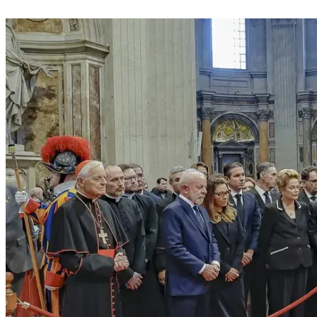
Divulgar Vagas
Novo
Publicidade Legal
Política
Eleições
Esportes
Saúde
Segurança
Cultura
Meio Ambiente
Obras
Educação
Bairros de Barueri
Selecione sua região
Para notícias da sua região
Aldeia
Aldeia da Serra
Aldeia de Barueri
Alphaville
Bairro
Jubran
Belval
Bethaville
Boa
Vista
Califórnia
Carapicuíba
Centro
Chácaras Marco
Cidades da
Região
Cotia
Cruz Preta
Engenho Novo
Fazenda
Militar
Itapevi
Jandira
Jardim Audir
Jardim Belval
Jardim
Califórnia
Jardim dos Altos
Jardim dos Camargos
Jardim
Esperança
Jardim Graziela
Jardim Iracema
Jardim Itaquiti
Jardim