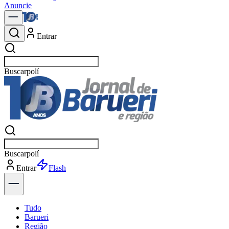
Anuncie
Entrar
Buscar
notícias em Ba
Buscar
notícias em Ba
Entrar
Explorar
Tudo
Barueri
Região