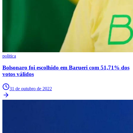
politica
Bolsonaro foi escolhido em Barueri com 51,71% dos
votos válidos
31 de outubro de 2022
Atlético-MG