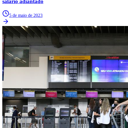
salário adiantado
NBA
NFL
Fórmula 1
5 de maio de 2023
UFC
Tênis (ATP)
MLB
NHL
Atletismo
Vôlei
NBB
Competições de Futebol
Brasileirão Série A
Brasileirão Série B
Paulistão
Copa do Brasil
Libertadores
Sul-Americana
Copa América
Champions League
Premier League
La Liga
Bundesliga
Mundial 2026