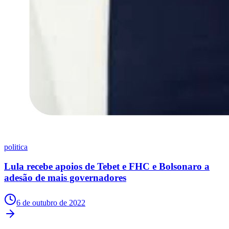
politica
Lula recebe apoios de Tebet e FHC e Bolsonaro a
adesão de mais governadores
Vitória
6 de outubro de 2022