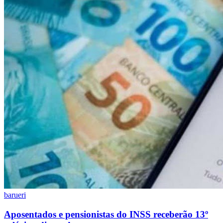
Rocha
Francisco Morato
Taboão da Serra
Embu das Artes
São Roque
Para Sua Empresa
Anuncie Regional
Guia de Empresas
Vagas na Região
Novo
Hub de Negócios
Guia Comercial
Selo Verificado
Portal Educacional
Agenda de Vestibulares
Vagas de Emprego
Concursos
Panorama Econômico
Panorama Econômico
Para Sua Empresa
Anuncie no Portal
Verificar Empresa
Novo
barueri
Anunciar Vagas
Novo
Publicidade Legal
Aposentados e pensionistas do INSS receberão 13º