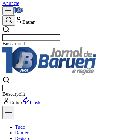
Anuncie
Entrar
Buscar
notícias em Barueri
Buscar
notícias em Barueri
Entrar
Explorar
Tudo
Barueri
Região