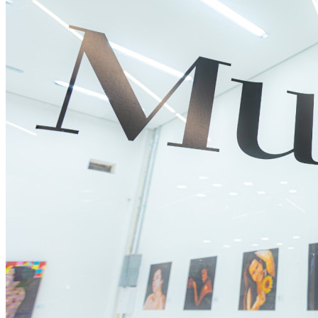
Rocha
Francisco Morato
Taboão da Serra
Embu das Artes
São Roque
Para Sua Empresa
Anuncie Regional
Guia de Empresas
Vagas na Região
Novo
Hub de Negócios
Guia Comercial
Selo Verificado
Portal Educacional
Agenda de Vestibulares
Vagas de Emprego
Concursos
Panorama Econômico
Panorama Econômico
Para Sua Empresa
Anuncie no Portal
Verificar Empresa
Novo
Anunciar Vagas
Novo
Publicidade Legal