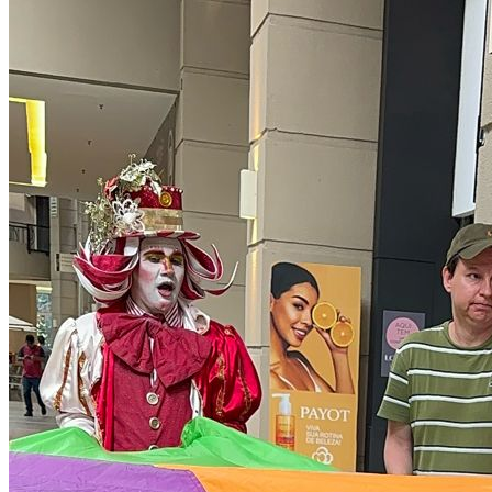
Atlético-MG