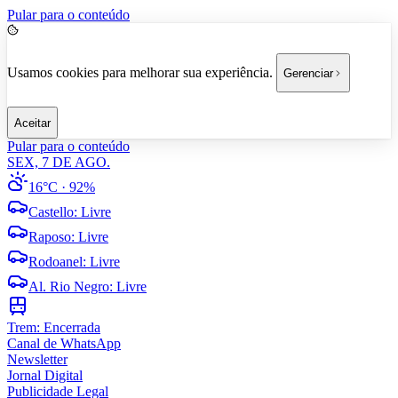
Pular para o conteúdo
Usamos cookies para melhorar sua experiência.
Gerenciar
Aceitar
Pular para o conteúdo
SEX, 7 DE AGO.
16°C
· 92%
Castello
:
Livre
Raposo
:
Livre
Rodoanel
:
Livre
Al. Rio Negro
:
Livre
Trem:
Encerrada
Canal de WhatsApp
Newsletter
Jornal Digital
Publicidade Legal