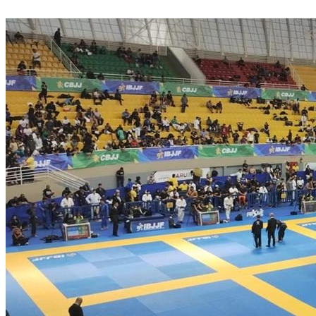
Divulgar Vagas
Novo
Publicidade Legal
Política
Eleições
Esportes
Saúde
Segurança
Cultura
Meio Ambiente
Obras
Educação
Bairros de Barueri
Selecione sua região
Para notícias da sua região
Aldeia
Aldeia da Serra
Aldeia de Barueri
Alphaville
Bairro
Jubran
Belval
Bethaville
Boa
Vista
Califórnia
Carapicuíba
Centro
Chácaras Marco
Cidades da
Região
Cotia
Cruz Preta
Engenho Novo
Fazenda
Militar
Itapevi
Jandira
Jardim Audir
Jardim Belval
Jardim
Califórnia
Jardim dos Altos
Jardim dos Camargos
Jardim
Esperança
Jardim Graziela
Jardim Iracema
Jardim Itaquiti
Jardim