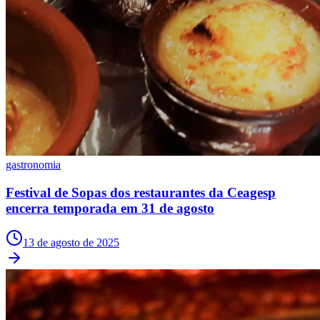
Julio
Jardim Líbano
Jardim Maria Cristina
Jardim Maria Helena
Jardim
Mutinga
Jardim Paraíso
Jardim Paulista
Jardim Reginalice
Jardim São
Luís
Jardim São Pedro
Jardim São Silvestre
Jardim Silveira
Jardim
Tupã
Jardim Tupanci
Mutinga
Nova Aldeinha
Osasco
Parque dos
Camargos
Parque Imperial
Parque Santa Luzia
Parque Viana
Pirapora
do Bom Jesus
Recanto Phrynéa
Santana de
Parnaíba
Silveira
Tamboré
Vale do Sol
Vila Barros
Vila Boa Vista
Vila
do Conde
Vila Engenho Novo
Vila Márcia
Vila Nossa Sra. da
Escada
Vila Porto
Votupoca
Para Sua Empresa
Anuncie no Portal
Guia de Empresas
gastronomia
Divulgar Vagas
Novo
Publicidade Legal
Festival de Sopas dos restaurantes da Ceagesp
encerra temporada em 31 de agosto
Negócios Regionais
Turismo
Segurança Regional
13 de agosto de 2025
Hospitais Estaduais
Parques & Represas
Cidades da Região
Santana de Parnaíba
Osasco
Carapicuíba
Jandira
Itapevi
Cotia
Pirapora
do Bom Jesus
Araçariguama
Cajamar
Caieiras
Franco da