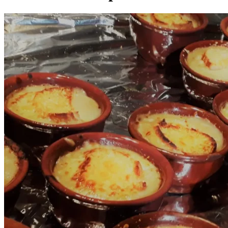
Divulgar Vagas
Novo
Publicidade Legal
Política
Eleições
Esportes
Saúde
Segurança
Cultura
Meio Ambiente
Obras
Educação
Bairros de Barueri
Selecione sua região
Para notícias da sua região
Aldeia
Aldeia da Serra
Aldeia de Barueri
Alphaville
Bairro
Jubran
Belval
Bethaville
Boa
Vista
Califórnia
Carapicuíba
Centro
Chácaras Marco
Cidades da
Região
Cotia
Cruz Preta
Engenho Novo
Fazenda
Militar
Itapevi
Jandira
Jardim Audir
Jardim Belval
Jardim
Califórnia
Jardim dos Altos
Jardim dos Camargos
Jardim
Esperança
Jardim Graziela
Jardim Iracema
Jardim Itaquiti
Jardim