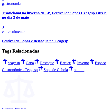
gastronomia
Tradicional no inverno de SP, Festival de Sopas Ceagesp estreia
no dia 3 de maio
3
entretenimento
Festival de Sopas é destaque na Ceagesp
Tags Relacionadas
ceagesp
Capa
Destaque
Barueri
Inverno
Espaço
Gastronômico Ceagesp
Sopa de Cebola
outono
Santos