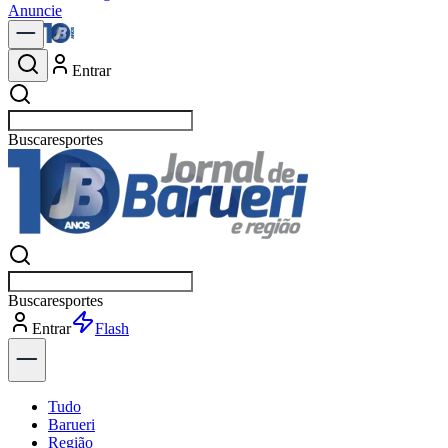
Anuncie
Entrar
Buscar
política
Buscar
política
Entrar
Flash
Tudo
Barueri
Região