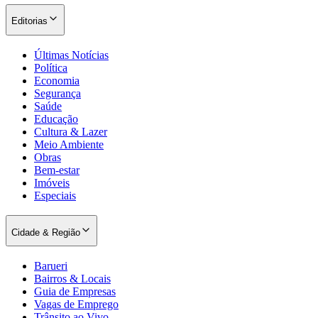
Editorias
Últimas Notícias
Política
Economia
Segurança
Saúde
Educação
Cultura & Lazer
Meio Ambiente
Obras
Bem-estar
Imóveis
Especiais
Cidade & Região
Barueri
Bairros & Locais
Guia de Empresas
Vagas de Emprego
Trânsito ao Vivo