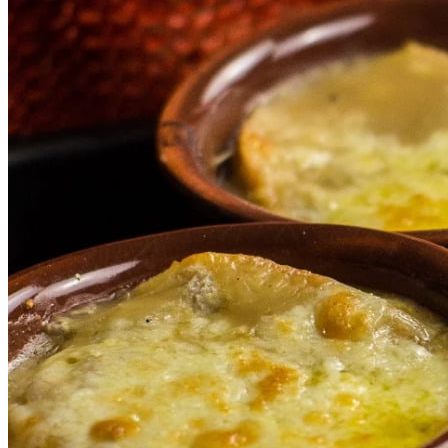
Rocha
Francisco Morato
Taboão da Serra
Embu das Artes
São Roque
Para Sua Empresa
Anuncie Regional
Guia de Empresas
Vagas na Região
Novo
Hub de Negócios
Guia Comercial
Selo Verificado
Portal Educacional
Agenda de Vestibulares
Vagas de Emprego
Concursos
Panorama Econômico
Panorama Econômico
Para Sua Empresa
Anuncie no Portal
Verificar Empresa
Novo
Anunciar Vagas
Novo
Publicidade Legal