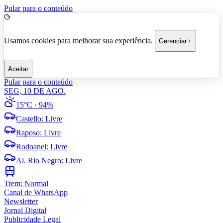
Pular para o conteúdo
Usamos cookies para melhorar sua experiência.
Gerenciar
Aceitar
Pular para o conteúdo
SEG, 10 DE AGO.
15°C
· 94%
Castello
:
Livre
Raposo
:
Livre
Rodoanel
:
Livre
Al. Rio Negro
:
Livre
Trem:
Normal
Canal de WhatsApp
Newsletter
Jornal Digital
Publicidade Legal