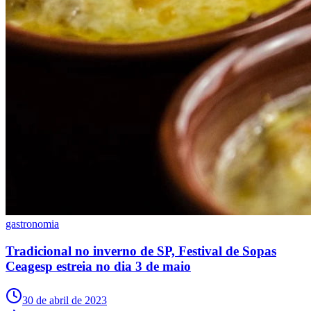
NBA
NFL
Fórmula 1
UFC
Tênis (ATP)
MLB
NHL
Atletismo
Vôlei
NBB
Competições de Futebol
Brasileirão Série A
Brasileirão Série B
Paulistão
Copa do Brasil
Libertadores
gastronomia
Sul-Americana
Copa América
Tradicional no inverno de SP, Festival de Sopas
Champions League
Premier League
Ceagesp estreia no dia 3 de maio
La Liga
Bundesliga
30 de abril de 2023
Mundial 2026