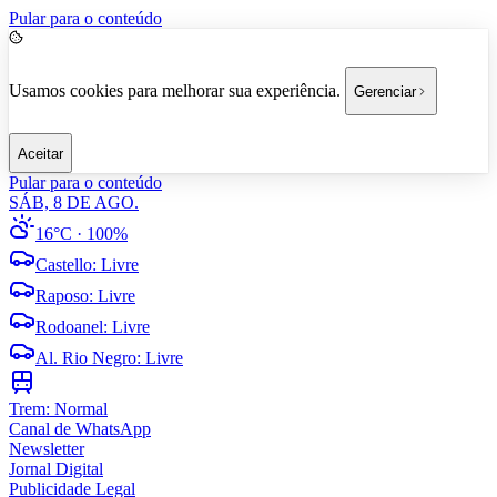
Pular para o conteúdo
Usamos cookies para melhorar sua experiência.
Gerenciar
Aceitar
Pular para o conteúdo
SÁB, 8 DE AGO.
16°C
· 100%
Castello
:
Livre
Raposo
:
Livre
Rodoanel
:
Livre
Al. Rio Negro
:
Livre
Trem:
Normal
Canal de WhatsApp
Newsletter
Jornal Digital
Publicidade Legal