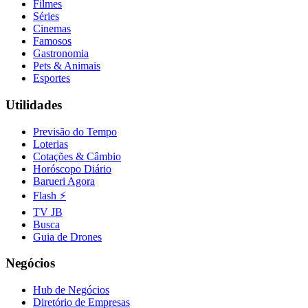
Filmes
Séries
Cinemas
Famosos
Gastronomia
Pets & Animais
Esportes
Utilidades
Previsão do Tempo
Loterias
Cotações & Câmbio
Horóscopo Diário
Barueri Agora
Flash ⚡
TV JB
Busca
Guia de Drones
Negócios
Hub de Negócios
Diretório de Empresas