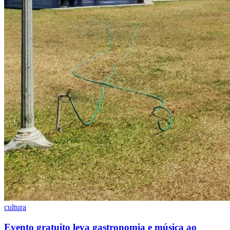
Julio
Jardim Líbano
Jardim Maria Cristina
Jardim Maria Helena
Jardim
Mutinga
Jardim Paraíso
Jardim Paulista
Jardim Reginalice
Jardim São
Luís
Jardim São Pedro
Jardim São Silvestre
Jardim Silveira
Jardim
Tupã
Jardim Tupanci
Mutinga
Nova Aldeinha
Osasco
Parque dos
Camargos
Parque Imperial
Parque Santa Luzia
Parque Viana
Pirapora
do Bom Jesus
Recanto Phrynéa
Santana de
Parnaíba
Silveira
Tamboré
Vale do Sol
Vila Barros
Vila Boa Vista
Vila
do Conde
Vila Engenho Novo
Vila Márcia
Vila Nossa Sra. da
Escada
Vila Porto
Votupoca
Para Sua Empresa
Anuncie no Portal
Guia de Empresas
Divulgar Vagas
Novo
Publicidade Legal
Negócios Regionais
Turismo
Segurança Regional
Hospitais Estaduais
Parques & Represas
Cidades da Região
cultura
Santana de Parnaíba
Osasco
Carapicuíba
Jandira
Itapevi
Cotia
Pirapora
do Bom Jesus
Araçariguama
Cajamar
Caieiras
Franco da
Evento gratuito leva gastronomia e música ao