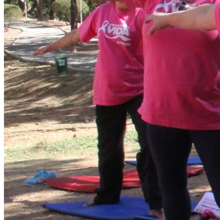
Atlético-MG