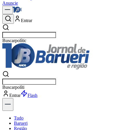
Anuncie
Entrar
Buscar
notícias em Barueri
Buscar
notícias em Barueri
Entrar
Explorar
Tudo
Barueri
Região