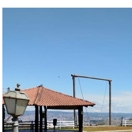
Divulgar Vagas
Novo
Publicidade Legal
Política
Eleições
Esportes
Saúde
Segurança
Cultura
Meio Ambiente
Obras
Educação
Bairros de Barueri
Selecione sua região
Para notícias da sua região
Aldeia
Aldeia da Serra
Aldeia de Barueri
Alphaville
Bairro
Jubran
Belval
Bethaville
Boa
Vista
Califórnia
Carapicuíba
Centro
Chácaras Marco
Cidades da
Região
Cotia
Cruz Preta
Engenho Novo
Fazenda
Militar
Itapevi
Jandira
Jardim Audir
Jardim Belval
Jardim
Califórnia
Jardim dos Altos
Jardim dos Camargos
Jardim
Esperança
Jardim Graziela
Jardim Iracema
Jardim Itaquiti
Jardim