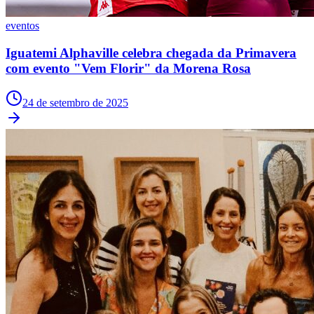
NBA
NFL
eventos
Fórmula 1
UFC
Iguatemi Alphaville celebra chegada da Primavera
Tênis (ATP)
com evento "Vem Florir" da Morena Rosa
MLB
NHL
Atletismo
24 de setembro de 2025
Vôlei
NBB
Competições de Futebol
Brasileirão Série A
Brasileirão Série B
Paulistão
Copa do Brasil
Libertadores
Sul-Americana
Copa América
Champions League
Premier League
La Liga
Bundesliga
Mundial 2026