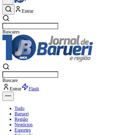
Entrar
Buscar
polí
Buscar
pol
Entrar
Flash
Tudo
Barueri
Região
Negócios
Esportes