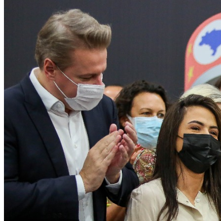
Copa do Brasil
Libertadores
Sul-Americana
Copa América
Champions League
Premier League
La Liga
Bundesliga
Mundial 2026
Times - Ir direto