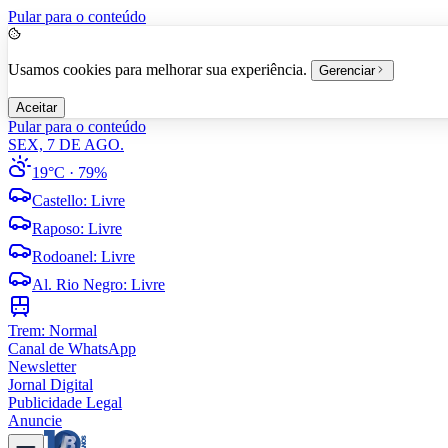
Pular para o conteúdo
Usamos cookies para melhorar sua experiência.
Gerenciar
Aceitar
Pular para o conteúdo
SEX, 7 DE AGO.
19°C
· 79%
Castello
:
Livre
Raposo
:
Livre
Rodoanel
:
Livre
Al. Rio Negro
:
Livre
Trem:
Normal
Canal de WhatsApp
Newsletter
Jornal Digital
Publicidade Legal
Anuncie