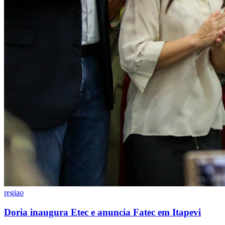
regiao
Doria inaugura Etec e anuncia Fatec em Itapevi