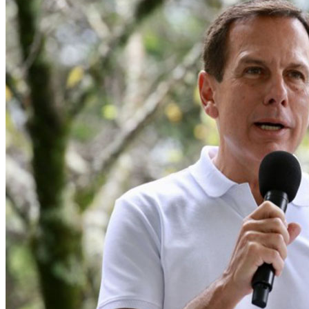
Política
Eleições
Esportes
Saúde
Segurança
Cultura
Meio Ambiente
Obras
Educação
Bairros de Barueri
Selecione sua região
Para notícias da sua região
Aldeia
Aldeia da Serra
Aldeia de Barueri
Alphaville
Bairro Jubran
Belva
Militar
Itapevi
Jandira
Jardim Audir
Jardim Belval
Jardim Califórnia
Jard
Cristina
Jardim Maria Helena
Jardim Mutinga
Jardim Paraíso
Jardim Pau
Aldeinha
Osasco
Parque dos Camargos
Parque Imperial
Parque Santa L
Conde
Vila Engenho Novo
Vila Márcia
Vila Nossa Sra. da Escada
Vila
Para Sua Empresa
Anuncie no Portal
Guia de Empresas
Divulgar Vagas
Novo