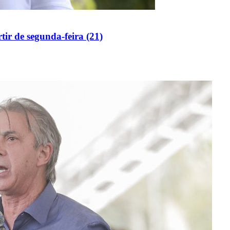
ir de segunda-feira (21)
do Bom Jesus
Araçariguama
Cajamar
Caieiras
Franco da Rocha
Francisco 