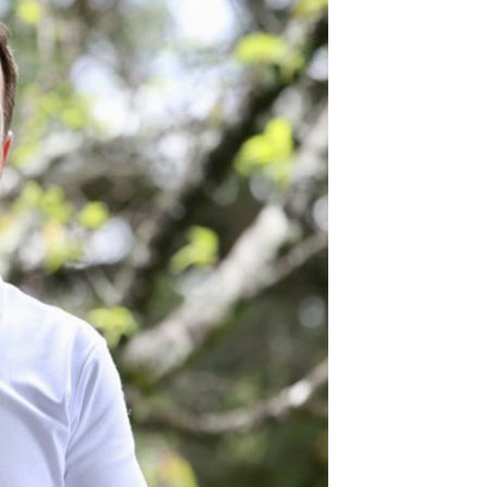
l
Bethaville
Boa Vista
Califórnia
Carapicuíba
Centro
Chácaras Marco
Cida
im dos Altos
Jardim dos Camargos
Jardim Esperança
Jardim Graziela
Jard
lista
Jardim Reginalice
Jardim São Luís
Jardim São Pedro
Jardim São Sil
uzia
Parque Viana
Pirapora do Bom Jesus
Recanto Phrynéa
Santana de P
 Porto
Votupoca