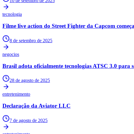
10 de setembro de 2025
Panorama Econômico
tecnologia
Para Sua Empresa
Filme live action do Street Fighter da Capcom começa
Anuncie no Portal
Verificar Empresa
Novo
Anunciar Vagas
Novo
8 de setembro de 2025
Publicidade Legal
NBA
negocios
NFL
Fórmula 1
Brasil adota oficialmente tecnologias ATSC 3.0 para s
UFC
Tênis (ATP)
MLB
28 de agosto de 2025
NHL
Atletismo
entretenimento
Vôlei
NBB
Declaração da Aviator LLC
Competições de Futebol
7 de agosto de 2025
Brasileirão Série A
Brasileirão Série B
Paulistão