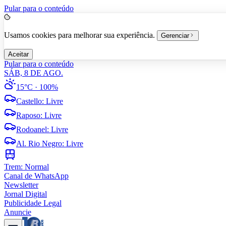
Pular para o conteúdo
Usamos cookies para melhorar sua experiência.
Gerenciar
Aceitar
Pular para o conteúdo
SÁB, 8 DE AGO.
15°C
· 100%
Castello
:
Livre
Raposo
:
Livre
Rodoanel
:
Livre
Al. Rio Negro
:
Livre
Trem:
Normal
Canal de WhatsApp
Newsletter
Jornal Digital
Publicidade Legal
Anuncie