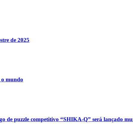
estre de 2025
do Bom Jesus
Araçariguama
Cajamar
Caieiras
Franco da Rocha
Francisco 
o o mundo
jogo de puzzle competitivo “SHIKA-Q” será lançado m