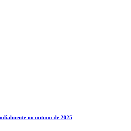
Morato
Taboão da Serra
Embu das Artes
São Roque
undialmente no outono de 2025