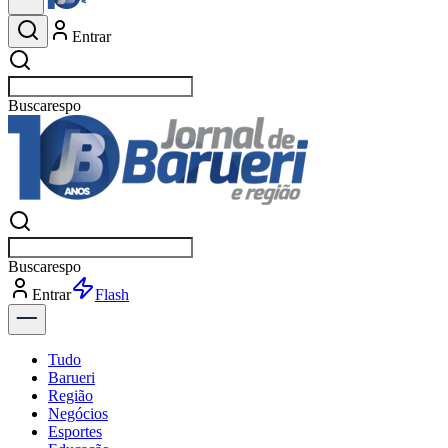
Entrar
Buscar
esportes
Buscar
esportes
Entrar
Flash
Tudo
Barueri
Região
Negócios
Esportes