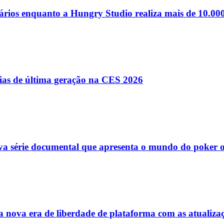
 diários enquanto a Hungry Studio realiza mais de 10.
gias de última geração na CES 2026
l
Bethaville
Boa Vista
Califórnia
Carapicuíba
Centro
Chácaras Marco
Cida
va série documental que apresenta o mundo do poker o
im dos Altos
Jardim dos Camargos
Jardim Esperança
Jardim Graziela
Jard
lista
Jardim Reginalice
Jardim São Luís
Jardim São Pedro
Jardim São Sil
uzia
Parque Viana
Pirapora do Bom Jesus
Recanto Phrynéa
Santana de P
 Porto
Votupoca
nova era de liberdade de plataforma com as atualizaçõ