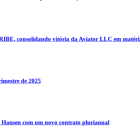
IBE, consolidando vitória da Aviator LLC em matéria 
Corinthians
rimestre de 2025
a Hansen com um novo contrato plurianual