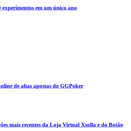
000 experimentos em um único ano
des da Região
Cotia
Cruz Preta
Engenho Novo
Fazenda
nline de altas apostas do GGPoker
im Iracema
Jardim Itaquiti
Jardim Julio
Jardim Líbano
Jardim Maria
vestre
Jardim Silveira
Jardim Tupã
Jardim Tupanci
Mutinga
Nova
arnaíba
Silveira
Tamboré
Vale do Sol
Vila Barros
Vila Boa Vista
Vila do
es mais recentes da Loja Virtual Xsolla e do Botão