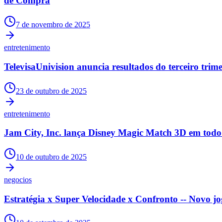
de Compra
Publicidade Legal
Negócios Regionais
7 de novembro de 2025
Turismo
Segurança Regional
entretenimento
Hospitais Estaduais
Parques & Represas
TelevisaUnivision anuncia resultados do terceiro trim
Cidades da Região
Santana de Parnaíba
Osasco
Carapicuíba
Jandira
Itapevi
Cotia
Pirapora 
23 de outubro de 2025
Para Sua Empresa
Anuncie Regional
entretenimento
Guia de Empresas
Vagas na Região
Novo
Jam City, Inc. lança Disney Magic Match 3D em tod
Hub de Negócios
Guia Comercial
10 de outubro de 2025
Selo Verificado
Portal Educacional
negocios
Agenda de Vestibulares
Vagas de Emprego
Concursos
Estratégia x Super Velocidade x Confronto -- Novo 
Panorama Econômico