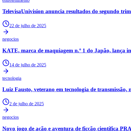
entretenimento
Copa do Brasil
Libertadores
TelevisaUnivision anuncia resultados do segundo trim
Sul-Americana
Copa América
Champions League
22 de julho de 2025
Premier League
La Liga
negocios
Bundesliga
Mundial 2026
KATE, marca de maquiagem n.º 1 do Japão, lança inici
Times - Ir direto
14 de julho de 2025
tecnologia
Luiz Fausto, veterano em tecnologia de transmissão
2 de julho de 2025
negocios
Novo jogo de ação e aventura de ficção científic