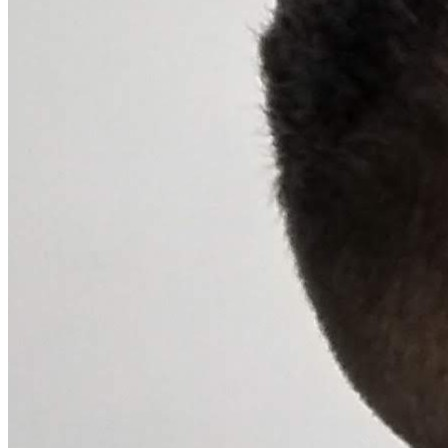
Rocha
Francisco Morato
Taboão da Serra
Embu das Artes
São Roque
Para Sua Empresa
Anuncie Regional
Guia de Empresas
Vagas na Região
Novo
Hub de Negócios
Guia Comercial
Selo Verificado
Portal Educacional
Agenda de Vestibulares
Vagas de Emprego
Concursos
Panorama Econômico
Panorama Econômico
Para Sua Empresa
Anuncie no Portal
Verificar Empresa
Novo
Anunciar Vagas
Novo
Publicidade Legal