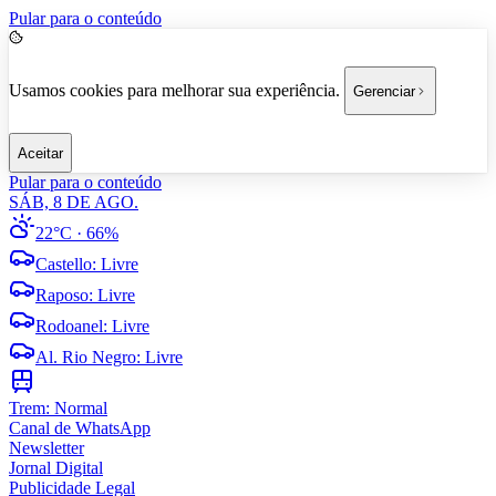
Pular para o conteúdo
Usamos cookies para melhorar sua experiência.
Gerenciar
Aceitar
Pular para o conteúdo
SÁB, 8 DE AGO.
22°C
· 66%
Castello
:
Livre
Raposo
:
Livre
Rodoanel
:
Livre
Al. Rio Negro
:
Livre
Trem:
Normal
Canal de WhatsApp
Newsletter
Jornal Digital
Publicidade Legal