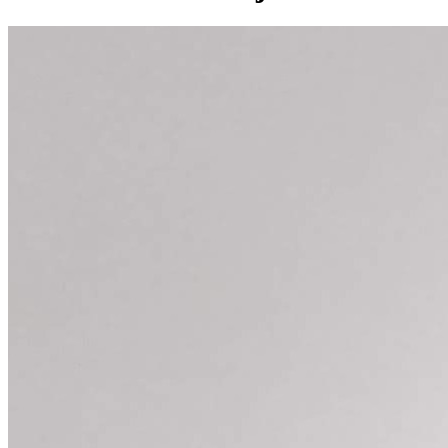
Divulgar Vagas
Novo
Publicidade Legal
Política
Eleições
Esportes
Saúde
Segurança
Cultura
Meio Ambiente
Obras
Educação
Bairros de Barueri
Selecione sua região
Para notícias da sua região
Aldeia
Aldeia da Serra
Aldeia de Barueri
Alphaville
Bairro
Jubran
Belval
Bethaville
Boa
Vista
Califórnia
Carapicuíba
Centro
Chácaras Marco
Cidades da
Região
Cotia
Cruz Preta
Engenho Novo
Fazenda
Militar
Itapevi
Jandira
Jardim Audir
Jardim Belval
Jardim
Califórnia
Jardim dos Altos
Jardim dos Camargos
Jardim
Esperança
Jardim Graziela
Jardim Iracema
Jardim Itaquiti
Jardim