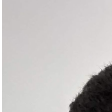
Julio
Jardim Líbano
Jardim Maria Cristina
Jardim Maria Helena
Jardim
Mutinga
Jardim Paraíso
Jardim Paulista
Jardim Reginalice
Jardim São
Luís
Jardim São Pedro
Jardim São Silvestre
Jardim Silveira
Jardim
Tupã
Jardim Tupanci
Mutinga
Nova Aldeinha
Osasco
Parque dos
Camargos
Parque Imperial
Parque Santa Luzia
Parque Viana
Pirapora
do Bom Jesus
Recanto Phrynéa
Santana de
Parnaíba
Silveira
Tamboré
Vale do Sol
Vila Barros
Vila Boa Vista
Vila
do Conde
Vila Engenho Novo
Vila Márcia
Vila Nossa Sra. da
Escada
Vila Porto
Votupoca
Para Sua Empresa
Anuncie no Portal
Guia de Empresas
Divulgar Vagas
Novo
Publicidade Legal
Negócios Regionais
Turismo
Segurança Regional
Hospitais Estaduais
Parques & Represas
Cidades da Região
Santana de Parnaíba
Osasco
Carapicuíba
Jandira
Itapevi
Cotia
Pirapora
do Bom Jesus
Araçariguama
Cajamar
Caieiras
Franco da