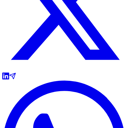
Atlético-MG