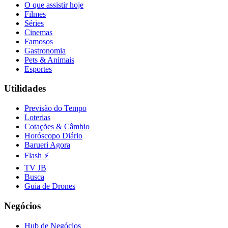
O que assistir hoje
Filmes
Séries
Cinemas
Famosos
Gastronomia
Pets & Animais
Esportes
Botafogo
Utilidades
Previsão do Tempo
Loterias
Cotações & Câmbio
Horóscopo Diário
Barueri Agora
Flash ⚡
TV JB
Busca
Guia de Drones
Negócios
Hub de Negócios