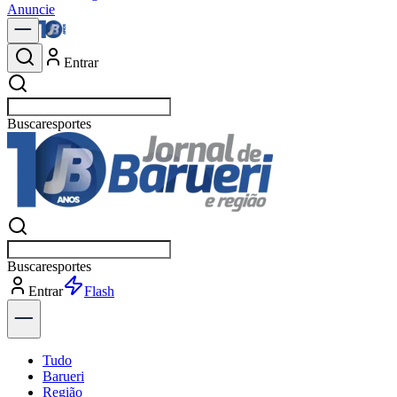
Anuncie
Entrar
Buscar
e
Buscar
es
Entrar
Flash
Tudo
Barueri
Região