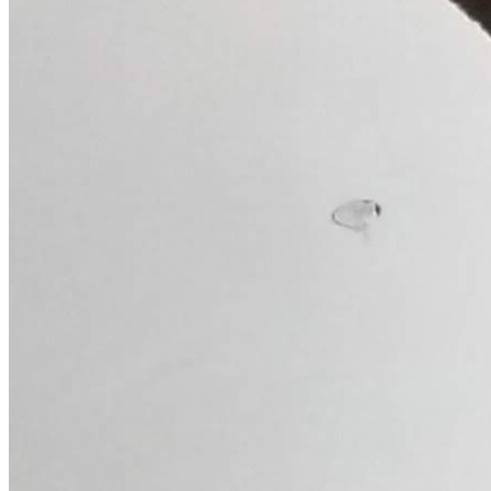
NBA
NFL
Fórmula 1
UFC
Tênis (ATP)
MLB
NHL
Atletismo
Vôlei
NBB
Competições de Futebol
Brasileirão Série A
Brasileirão Série B
Paulistão
Copa do Brasil
Libertadores
Sul-Americana
Copa América
Champions League
Premier League
La Liga
Bundesliga
Mundial 2026