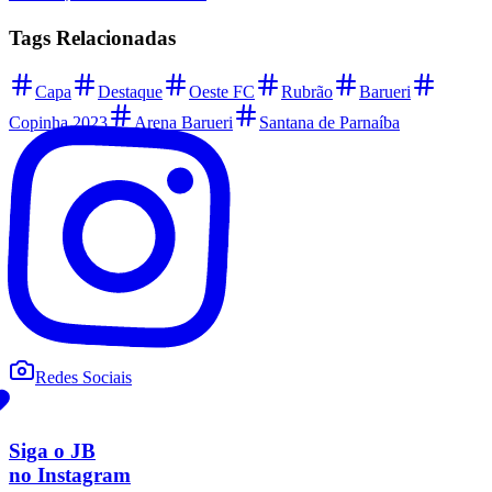
Tags Relacionadas
Capa
Destaque
Oeste FC
Rubrão
Barueri
Copinha 2023
Arena Barueri
Santana de Parnaíba
Redes Sociais
Vitória
Siga o
JB
no Instagram