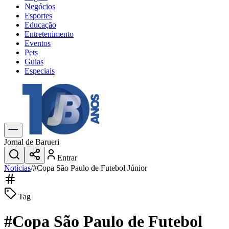
Negócios
Esportes
Educação
Entretenimento
Eventos
Pets
Guias
Especiais
Explore Tudo
Últimas Notícias
Previsão do Tempo
Trânsito e Rotas
Dia a Dia & Lazer
Jornal de Barueri
Transportes
Entrar
Gastronomia
Notícias
/
#
Copa São Paulo de Futebol Júnior
Cinema & Shows
Jogos
Novo
Para Sua Empresa
Tag
Anuncie no Portal
#
Copa São Paulo de Futebol
Cadastrar Empresa