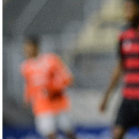
NBA
NFL
Fórmula 1
UFC
Tênis (ATP)
MLB
NHL
Atletismo
Vôlei
NBB
Competições de Futebol
Brasileirão Série A
Brasileirão Série B
Paulistão
Copa do Brasil
Libertadores
Sul-Americana
Copa América
Champions League
Premier League
La Liga
Bundesliga
Mundial 2026