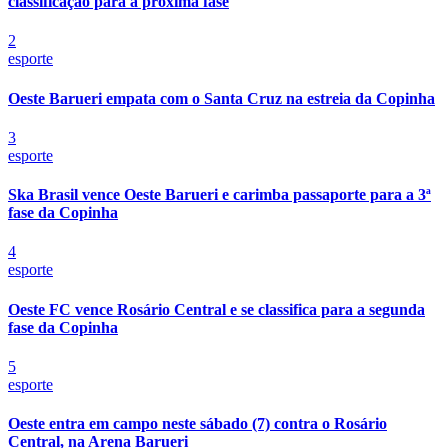
classificação para a próxima fase
2
esporte
Oeste Barueri empata com o Santa Cruz na estreia da Copinha
3
esporte
Ska Brasil vence Oeste Barueri e carimba passaporte para a 3ª
fase da Copinha
4
esporte
Oeste FC vence Rosário Central e se classifica para a segunda
Bragantino
fase da Copinha
5
esporte
Oeste entra em campo neste sábado (7) contra o Rosário
Central, na Arena Barueri