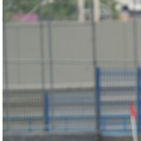
Atlético-MG