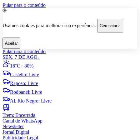
Pular para o conteúdo
Usamos cookies para melhorar sua experiência.
Gerenciar
Aceitar
Pular para o conteúdo
SEX, 7 DE AGO.
16°C
· 80%
Castello
:
Livre
Raposo
:
Livre
Rodoanel
:
Livre
Al. Rio Negro
:
Livre
Trem:
Encerrada
Canal de WhatsApp
Newsletter
Jornal Digital
Publicidade Legal