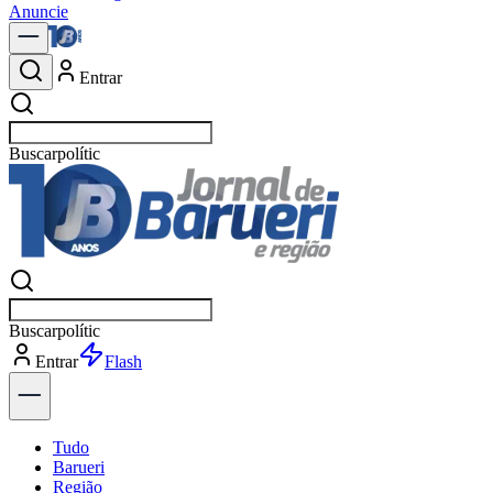
Anuncie
Entrar
Buscar
notícias em Barueri
Buscar
notícias em Barueri
Entrar
Explorar
Tudo
Barueri
Região