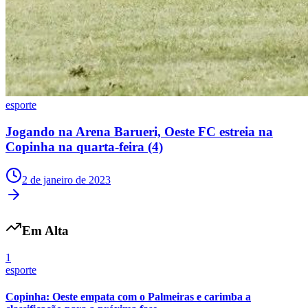
esporte
Jogando na Arena Barueri, Oeste FC estreia na
Copinha na quarta-feira (4)
Athletico-PR
2 de janeiro de 2023
Em Alta
1
esporte
Copinha: Oeste empata com o Palmeiras e carimba a