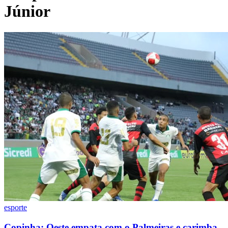
Divulgar Vagas
Novo
Júnior
Publicidade Legal
Política
Eleições
Esportes
Saúde
Segurança
Cultura
Meio Ambiente
Obras
Educação
Bairros de Barueri
Selecione sua região
Para notícias da sua região
Aldeia
Aldeia da Serra
Aldeia de Barueri
Alphaville
Bairro
Jubran
Belval
Bethaville
Boa
Vista
Califórnia
Carapicuíba
Centro
Chácaras Marco
Cidades da
Região
Cotia
Cruz Preta
Engenho Novo
Fazenda
Militar
Itapevi
Jandira
Jardim Audir
Jardim Belval
Jardim
esporte
Califórnia
Jardim dos Altos
Jardim dos Camargos
Jardim
Esperança
Jardim Graziela
Jardim Iracema
Jardim Itaquiti
Jardim
Copinha: Oeste empata com o Palmeiras e carimba