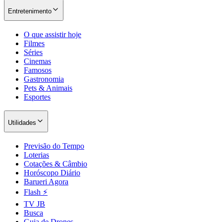
Entretenimento
O que assistir hoje
Juventude
Filmes
Séries
Cinemas
Famosos
Gastronomia
Pets & Animais
Esportes
Utilidades
Previsão do Tempo
Loterias
Cotações & Câmbio
Horóscopo Diário
Barueri Agora
Flash ⚡
TV JB
Busca
Guia de Drones