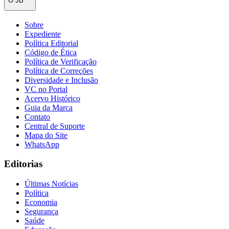
O JB
Sobre
Expediente
Política Editorial
Código de Ética
Política de Verificação
Política de Correções
Diversidade e Inclusão
VC no Portal
Acervo Histórico
Guia da Marca
Contato
Goiás
Central de Suporte
Mapa do Site
WhatsApp
Editorias
Últimas Notícias
Política
Economia
Segurança
Saúde