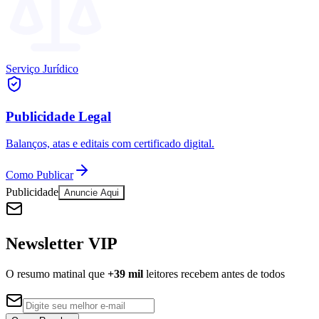
NBA
NFL
Fórmula 1
UFC
Tênis (ATP)
Serviço Jurídico
MLB
NHL
Atletismo
Vôlei
Publicidade Legal
NBB
Balanços, atas e editais com certificado digital.
Competições de Futebol
Brasileirão Série A
Como Publicar
Brasileirão Série B
Publicidade
Anuncie Aqui
Paulistão
Copa do Brasil
Libertadores
Sul-Americana
Newsletter VIP
Copa América
Champions League
Premier League
O resumo matinal que
+39 mil
leitores recebem antes de todos
La Liga
Bundesliga
Mundial 2026