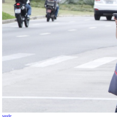
Julio
Jardim Líbano
Jardim Maria Cristina
Jardim Maria Helena
Jardim
Mutinga
Jardim Paraíso
Jardim Paulista
Jardim Reginalice
Jardim São
Luís
Jardim São Pedro
Jardim São Silvestre
Jardim Silveira
Jardim
Tupã
Jardim Tupanci
Mutinga
Nova Aldeinha
Osasco
Parque dos
Camargos
Parque Imperial
Parque Santa Luzia
Parque Viana
Pirapora
do Bom Jesus
Recanto Phrynéa
Santana de
Parnaíba
Silveira
Tamboré
Vale do Sol
Vila Barros
Vila Boa Vista
Vila
do Conde
Vila Engenho Novo
Vila Márcia
Vila Nossa Sra. da
Escada
Vila Porto
Votupoca
Para Sua Empresa
Anuncie no Portal
Guia de Empresas
Divulgar Vagas
Novo
Publicidade Legal
Negócios Regionais
Turismo
Segurança Regional
Hospitais Estaduais
Parques & Represas
Cidades da Região
Santana de Parnaíba
Osasco
Carapicuíba
Jandira
Itapevi
Cotia
Pirapora
do Bom Jesus
Araçariguama
Cajamar
Caieiras
Franco da
saude