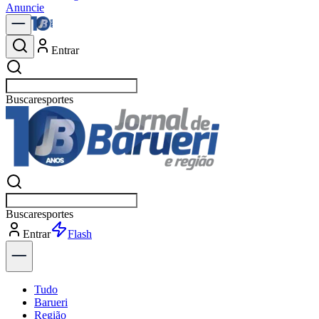
Anuncie
Entrar
Buscar
polít
Buscar
polít
Entrar
Flash
Tudo
Barueri
Região