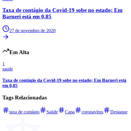
Rocha
Francisco Morato
Taboão da Serra
Embu das Artes
São Roque
Para Sua Empresa
Taxa de contágio da Covid-19 sobe no estado; Em
Anuncie Regional
Barueri está em 0,85
Guia de Empresas
Vagas na Região
Novo
27 de novembro de 2020
Hub de Negócios
Guia Comercial
Selo Verificado
Em Alta
Portal Educacional
Agenda de Vestibulares
Vagas de Emprego
1
Concursos
saude
Panorama Econômico
Taxa de contágio da Covid-19 sobe no estado; Em Barueri está
em 0,85
Panorama Econômico
Tags Relacionadas
Para Sua Empresa
Anuncie no Portal
taxa de contágio
Saúde
Capa
coronavírus
Destaque
Verificar Empresa
Novo
Anunciar Vagas
Novo
Publicidade Legal