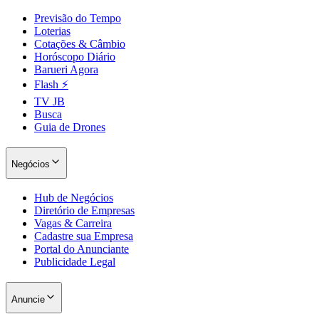
Previsão do Tempo
Loterias
Cotações & Câmbio
Horóscopo Diário
Barueri Agora
Flash ⚡
TV JB
Busca
Palmeiras
Guia de Drones
Negócios
Hub de Negócios
Diretório de Empresas
Vagas & Carreira
Cadastre sua Empresa
Portal do Anunciante
Publicidade Legal
Anuncie