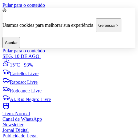
Pular para o conteúdo
Usamos cookies para melhorar sua experiência.
Gerenciar
Aceitar
Pular para o conteúdo
SEG, 10 DE AGO.
15°C
· 93%
Castello
:
Livre
Raposo
:
Livre
Rodoanel
:
Livre
Al. Rio Negro
:
Livre
Trem:
Normal
Canal de WhatsApp
Newsletter
Jornal Digital
Publicidade Legal