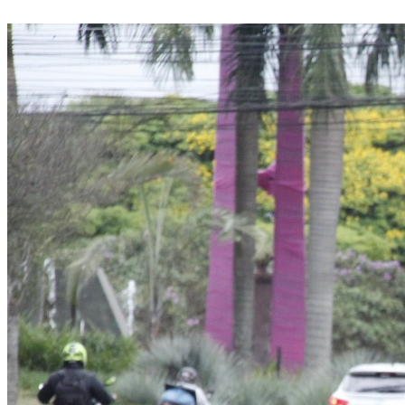
Divulgar Vagas
Novo
Publicidade Legal
Política
Eleições
Esportes
Saúde
Segurança
Cultura
Meio Ambiente
Obras
Educação
Bairros de Barueri
Selecione sua região
Para notícias da sua região
Aldeia
Aldeia da Serra
Aldeia de Barueri
Alphaville
Bairro
Jubran
Belval
Bethaville
Boa
Vista
Califórnia
Carapicuíba
Centro
Chácaras Marco
Cidades da
Região
Cotia
Cruz Preta
Engenho Novo
Fazenda
Militar
Itapevi
Jandira
Jardim Audir
Jardim Belval
Jardim
Califórnia
Jardim dos Altos
Jardim dos Camargos
Jardim
Esperança
Jardim Graziela
Jardim Iracema
Jardim Itaquiti
Jardim