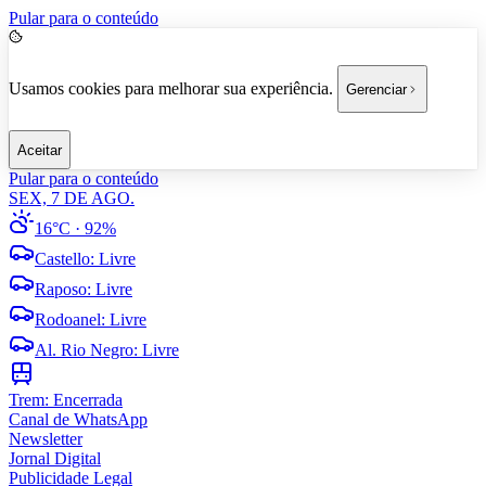
Pular para o conteúdo
Usamos cookies para melhorar sua experiência.
Gerenciar
Aceitar
Pular para o conteúdo
SEX, 7 DE AGO.
16°C
· 92%
Castello
:
Livre
Raposo
:
Livre
Rodoanel
:
Livre
Al. Rio Negro
:
Livre
Trem:
Encerrada
Canal de WhatsApp
Newsletter
Jornal Digital
Publicidade Legal