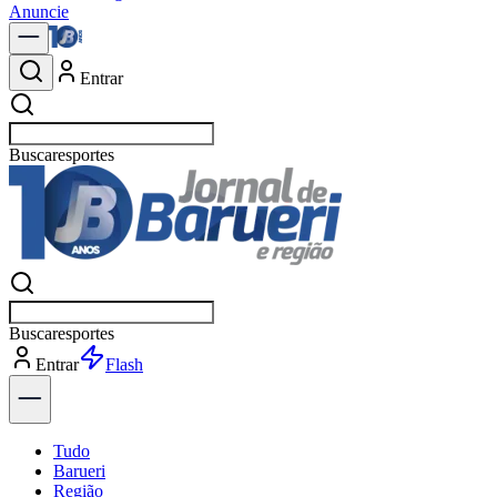
Anuncie
Entrar
Buscar
polí
Buscar
polí
Entrar
Flash
Tudo
Barueri
Região