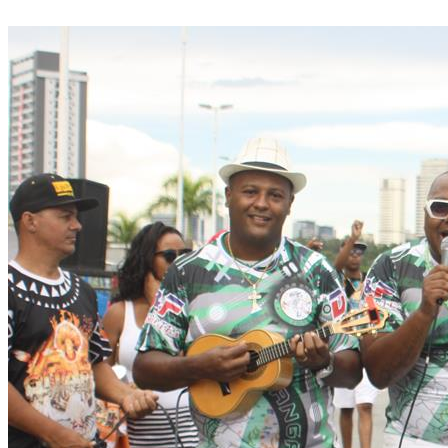
Divulgar Vagas
Novo
Publicidade Legal
Política
Eleições
Esportes
Saúde
Segurança
Cultura
Meio Ambiente
Obras
Educação
Bairros de Barueri
Selecione sua região
Para notícias da sua região
Aldeia
Aldeia da Serra
Aldeia de Barueri
Alphaville
Bairro
Jubran
Belval
Bethaville
Boa
Vista
Califórnia
Carapicuíba
Centro
Chácaras Marco
Cidades da
Região
Cotia
Cruz Preta
Engenho Novo
Fazenda
Militar
Itapevi
Jandira
Jardim Audir
Jardim Belval
Jardim
Califórnia
Jardim dos Altos
Jardim dos Camargos
Jardim
Esperança
Jardim Graziela
Jardim Iracema
Jardim Itaquiti
Jardim