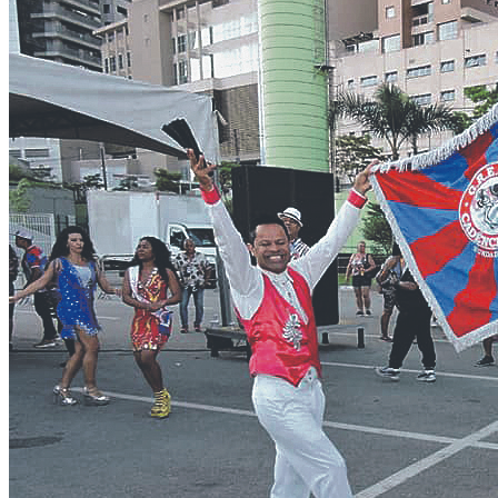
Rocha
Francisco Morato
Taboão da Serra
Embu das Artes
São Roque
Para Sua Empresa
Anuncie Regional
Guia de Empresas
Vagas na Região
Novo
Hub de Negócios
Guia Comercial
Selo Verificado
Portal Educacional
Agenda de Vestibulares
Vagas de Emprego
Concursos
Panorama Econômico
Panorama Econômico
Para Sua Empresa
Anuncie no Portal
Verificar Empresa
Novo
Anunciar Vagas
Novo
Publicidade Legal