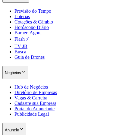
Previsão do Tempo
Loterias
Cotações & Câmbio
Horóscopo Diário
Barueri Agora
Flash ⚡
TV JB
Busca
Guia de Drones
Negócios
Hub de Negócios
Diretório de Empresas
Santos
Vagas & Carreira
Cadastre sua Empresa
Portal do Anunciante
Publicidade Legal
Anuncie