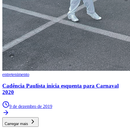
NBA
NFL
Fórmula 1
UFC
Tênis (ATP)
MLB
NHL
Atletismo
Vôlei
NBB
Competições de Futebol
Brasileirão Série A
Brasileirão Série B
entretenimento
Paulistão
Copa do Brasil
Cadência Paulista inicia esquenta para Carnaval
Libertadores
2020
Sul-Americana
Copa América
Champions League
9 de dezembro de 2019
Premier League
La Liga
Bundesliga
Carregar mais
Mundial 2026