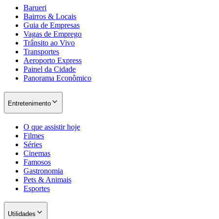
Barueri
Bairros & Locais
Guia de Empresas
Vagas de Emprego
Trânsito ao Vivo
Transportes
Aeroporto Express
Painel da Cidade
Panorama Econômico
Entretenimento
São Paulo
O que assistir hoje
Filmes
Séries
Cinemas
Famosos
Gastronomia
Pets & Animais
Esportes
Utilidades