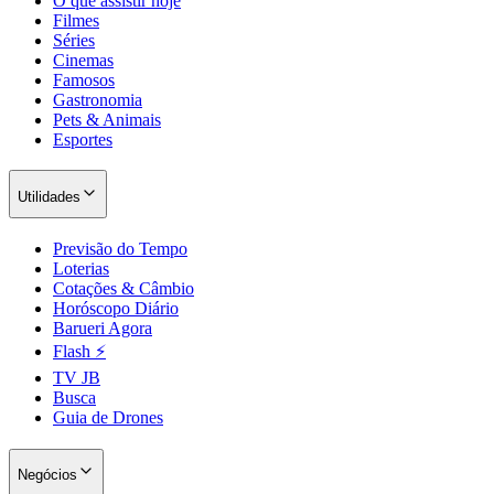
O que assistir hoje
Filmes
Séries
Cinemas
Famosos
Gastronomia
Pets & Animais
Esportes
Utilidades
Previsão do Tempo
Loterias
Cotações & Câmbio
Horóscopo Diário
Barueri Agora
Santos
Flash ⚡
TV JB
Busca
Guia de Drones
Negócios