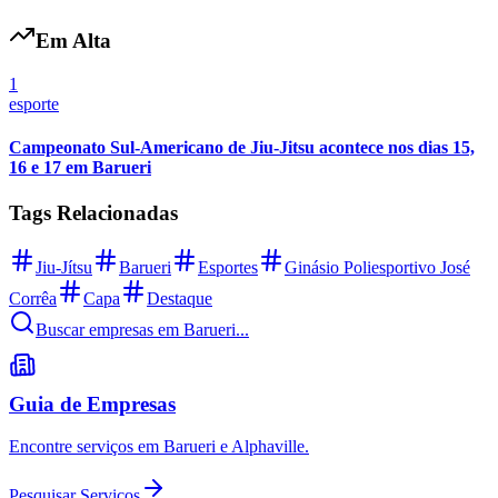
Em Alta
1
esporte
Corinthians
Campeonato Sul-Americano de Jiu-Jitsu acontece nos dias 15,
16 e 17 em Barueri
Tags Relacionadas
Jiu-Jítsu
Barueri
Esportes
Ginásio Poliesportivo José
Corrêa
Capa
Destaque
Buscar empresas em Barueri...
Guia de Empresas
Encontre serviços em Barueri e Alphaville.
Pesquisar Serviços