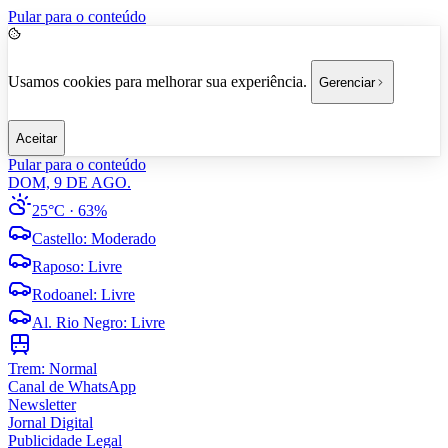
Pular para o conteúdo
Usamos cookies para melhorar sua experiência.
Gerenciar
Aceitar
Pular para o conteúdo
DOM, 9 DE AGO.
25°C
· 63%
Castello
:
Moderado
Raposo
:
Livre
Rodoanel
:
Livre
Al. Rio Negro
:
Livre
Trem:
Normal
Canal de WhatsApp
Newsletter
Jornal Digital
Publicidade Legal