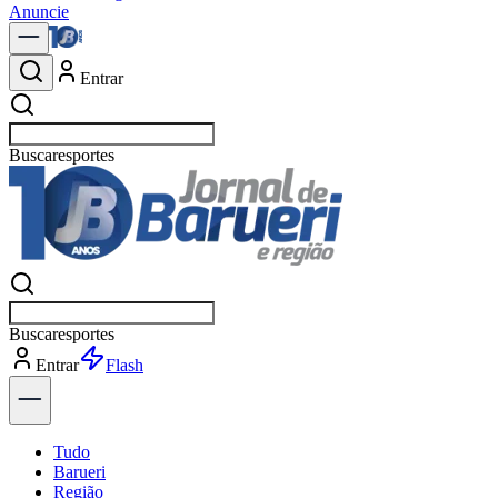
Anuncie
Entrar
Buscar
política
Buscar
política
Entrar
Flash
Tudo
Barueri
Região