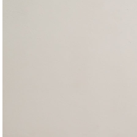
Julio
Jardim Líbano
Jardim Maria Cristina
Jardim Maria Helena
Jardim
Mutinga
Jardim Paraíso
Jardim Paulista
Jardim Reginalice
Jardim São
Luís
Jardim São Pedro
Jardim São Silvestre
Jardim Silveira
Jardim
Tupã
Jardim Tupanci
Mutinga
Nova Aldeinha
Osasco
Parque dos
Camargos
Parque Imperial
Parque Santa Luzia
Parque Viana
Pirapora
do Bom Jesus
Recanto Phrynéa
Santana de
Parnaíba
Silveira
Tamboré
Vale do Sol
Vila Barros
Vila Boa Vista
Vila
do Conde
Vila Engenho Novo
Vila Márcia
Vila Nossa Sra. da
Escada
Vila Porto
Votupoca
Para Sua Empresa
Anuncie no Portal
Guia de Empresas
Divulgar Vagas
Novo
Publicidade Legal
Negócios Regionais
Turismo
Segurança Regional
Hospitais Estaduais
Parques & Represas
Cidades da Região
Santana de Parnaíba
Osasco
Carapicuíba
Jandira
Itapevi
Cotia
Pirapora
do Bom Jesus
Araçariguama
Cajamar
Caieiras
Franco da