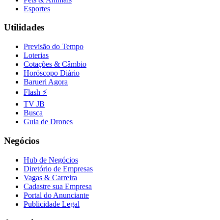
Esportes
Utilidades
Vasco
Previsão do Tempo
Loterias
Cotações & Câmbio
Horóscopo Diário
Barueri Agora
Flash ⚡
TV JB
Busca
Guia de Drones
Negócios
Hub de Negócios
Diretório de Empresas
Vagas & Carreira
Cadastre sua Empresa
Portal do Anunciante
Publicidade Legal