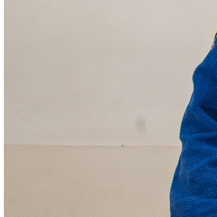
Rocha
Francisco Morato
Taboão da Serra
Embu das Artes
São Roque
Para Sua Empresa
Anuncie Regional
Guia de Empresas
Vagas na Região
Novo
Hub de Negócios
Guia Comercial
Selo Verificado
Portal Educacional
Agenda de Vestibulares
Vagas de Emprego
Concursos
Panorama Econômico
Panorama Econômico
Para Sua Empresa
Anuncie no Portal
Verificar Empresa
Novo
Anunciar Vagas
Novo
Publicidade Legal