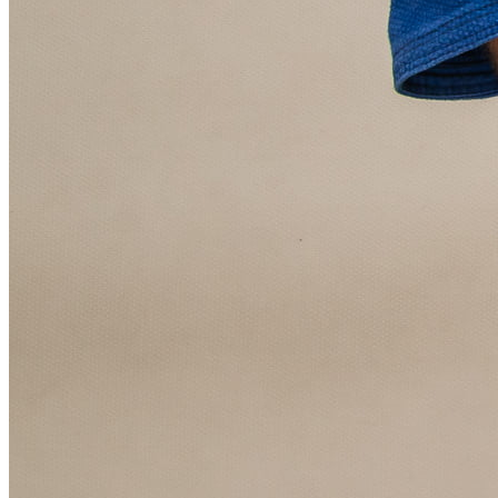
NBA
NFL
Fórmula 1
UFC
Tênis (ATP)
MLB
NHL
Atletismo
Vôlei
NBB
Competições de Futebol
Brasileirão Série A
Brasileirão Série B
Paulistão
Copa do Brasil
Libertadores
Sul-Americana
Copa América
Champions League
Premier League
La Liga
Bundesliga
Mundial 2026