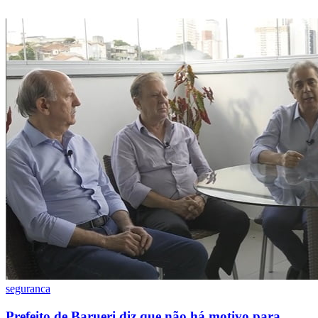
Divulgar Vagas
Novo
Publicidade Legal
Política
Eleições
Esportes
Saúde
Segurança
Cultura
Meio Ambiente
Obras
Educação
Bairros de Barueri
Selecione sua região
Para notícias da sua região
Aldeia
Aldeia da Serra
Aldeia de Barueri
Alphaville
Bairro
Jubran
Belval
Bethaville
Boa
Vista
Califórnia
Carapicuíba
Centro
Chácaras Marco
Cidades da
Região
Cotia
Cruz Preta
Engenho Novo
Fazenda
Militar
Itapevi
Jandira
Jardim Audir
Jardim Belval
Jardim
seguranca
Califórnia
Jardim dos Altos
Jardim dos Camargos
Jardim
Esperança
Jardim Graziela
Jardim Iracema
Jardim Itaquiti
Jardim
Prefeito de Barueri diz que não há motivo para