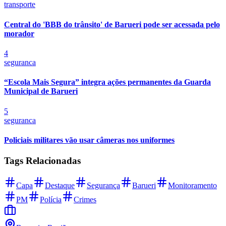
transporte
Central do 'BBB do trânsito' de Barueri pode ser acessada pelo
morador
4
seguranca
“Escola Mais Segura” integra ações permanentes da Guarda
Municipal de Barueri
5
seguranca
Policiais militares vão usar câmeras nos uniformes
Internacional
Tags Relacionadas
Capa
Destaque
Segurança
Barueri
Monitoramento
PM
Polícia
Crimes