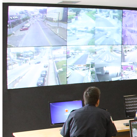
Rocha
Francisco Morato
Taboão da Serra
Embu das Artes
São Roque
Para Sua Empresa
Anuncie Regional
Guia de Empresas
Vagas na Região
Novo
Hub de Negócios
Guia Comercial
Selo Verificado
Portal Educacional
Agenda de Vestibulares
Vagas de Emprego
Concursos
Panorama Econômico
Panorama Econômico
Para Sua Empresa
Anuncie no Portal
Verificar Empresa
Novo
Anunciar Vagas
Novo
Publicidade Legal