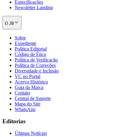
Especificações
Newsletter Landing
O JB
Sobre
Expediente
Política Editorial
Fortaleza
Código de Ética
Política de Verificação
Política de Correções
Diversidade e Inclusão
VC no Portal
Acervo Histórico
Guia da Marca
Contato
Central de Suporte
Mapa do Site
WhatsApp
Editorias
Últimas Notícias