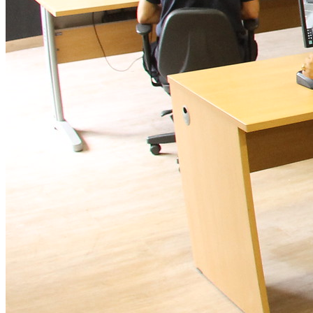
NBA
NFL
Fórmula 1
UFC
Tênis (ATP)
MLB
NHL
Atletismo
Vôlei
NBB
Competições de Futebol
Brasileirão Série A
Brasileirão Série B
Paulistão
Copa do Brasil
Libertadores
Sul-Americana
Copa América
Champions League
Premier League
La Liga
Bundesliga
Mundial 2026