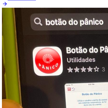
Atlético-MG