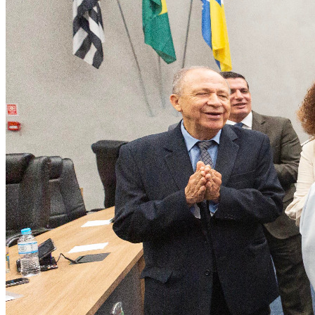
Rocha
Francisco Morato
Taboão da Serra
Embu das Artes
São Roque
Para Sua Empresa
Anuncie Regional
Guia de Empresas
Vagas na Região
Novo
Hub de Negócios
Guia Comercial
Selo Verificado
Portal Educacional
Agenda de Vestibulares
Vagas de Emprego
Concursos
Panorama Econômico
Panorama Econômico
Para Sua Empresa
Anuncie no Portal
Verificar Empresa
Novo
Anunciar Vagas
Novo
Publicidade Legal