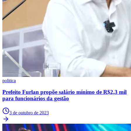
politica
Prefeito Furlan propõe salário mínimo de R$2,3 mil
Santos
para funcionários da gestão
3 de outubro de 2023