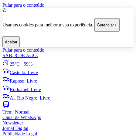
Pular para o conteúdo
Usamos cookies para melhorar sua experiência.
Gerenciar
Aceitar
Pular para o conteúdo
SÁB, 8 DE AGO.
25°C
· 59%
Castello
:
Livre
Raposo
:
Livre
Rodoanel
:
Livre
Al. Rio Negro
:
Livre
Trem:
Normal
Canal de WhatsApp
Newsletter
Jornal Digital
Publicidade Legal