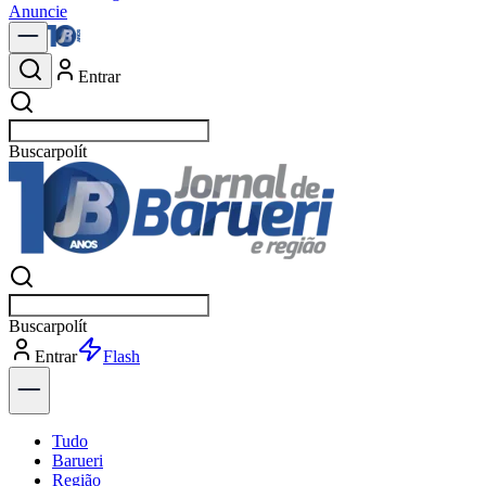
Anuncie
Entrar
Buscar
notícias em Baruer
Buscar
notícias em Baruer
Entrar
Explorar
Tudo
Barueri
Região