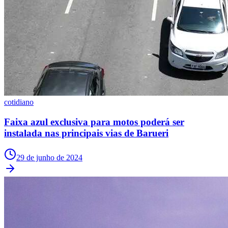
cotidiano
Faixa azul exclusiva para motos poderá ser
Grêmio
instalada nas principais vias de Barueri
29 de junho de 2024