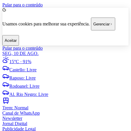
Pular para o conteúdo
Usamos cookies para melhorar sua experiência.
Gerenciar
Aceitar
Pular para o conteúdo
SEG, 10 DE AGO.
15°C
· 91%
Castello
:
Livre
Raposo
:
Livre
Rodoanel
:
Livre
Al. Rio Negro
:
Livre
Trem:
Normal
Canal de WhatsApp
Newsletter
Jornal Digital
Publicidade Legal