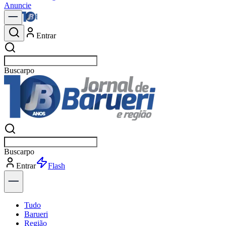
Anuncie
Entrar
Buscar
notícias em Barueri
Buscar
notícias em Barueri
Entrar
Explorar
Tudo
Barueri
Região