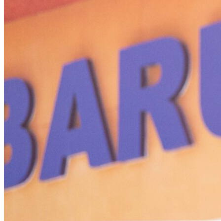
Atlético-MG