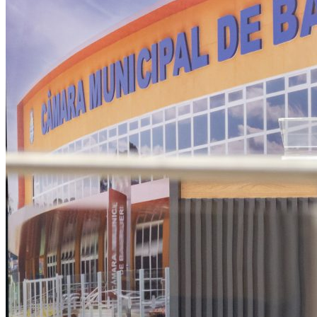
Rocha
Francisco Morato
Taboão da Serra
Embu das Artes
São Roque
Para Sua Empresa
Anuncie Regional
Guia de Empresas
Vagas na Região
Novo
Hub de Negócios
Guia Comercial
Selo Verificado
Portal Educacional
Agenda de Vestibulares
Vagas de Emprego
Concursos
Panorama Econômico
Panorama Econômico
Para Sua Empresa
Anuncie no Portal
Verificar Empresa
Novo
Anunciar Vagas
Novo
Publicidade Legal