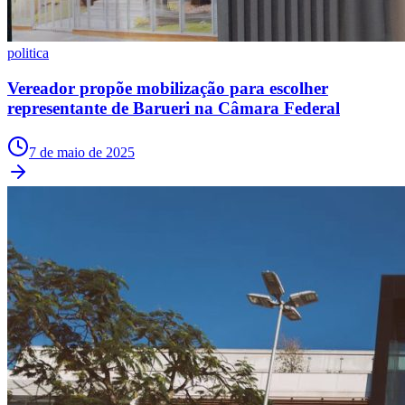
NBA
NFL
Fórmula 1
politica
UFC
Tênis (ATP)
Vereador propõe mobilização para escolher
MLB
NHL
representante de Barueri na Câmara Federal
Atletismo
Vôlei
7 de maio de 2025
NBB
Competições de Futebol
Brasileirão Série A
Brasileirão Série B
Paulistão
Copa do Brasil
Libertadores
Sul-Americana
Copa América
Champions League
Premier League
La Liga
Bundesliga
Mundial 2026