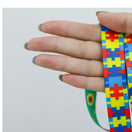
Divulgar Vagas
Novo
Publicidade Legal
Política
Eleições
Esportes
Saúde
Segurança
Cultura
Meio Ambiente
Obras
Educação
Bairros de Barueri
Selecione sua região
Para notícias da sua região
Aldeia
Aldeia da Serra
Aldeia de Barueri
Alphaville
Bairro
Jubran
Belval
Bethaville
Boa
Vista
Califórnia
Carapicuíba
Centro
Chácaras Marco
Cidades da
Região
Cotia
Cruz Preta
Engenho Novo
Fazenda
Militar
Itapevi
Jandira
Jardim Audir
Jardim Belval
Jardim
Califórnia
Jardim dos Altos
Jardim dos Camargos
Jardim
Esperança
Jardim Graziela
Jardim Iracema
Jardim Itaquiti
Jardim