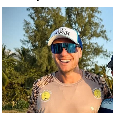
Divulgar Vagas
Novo
Publicidade Legal
Política
Eleições
Esportes
Saúde
Segurança
Cultura
Meio Ambiente
Obras
Educação
Bairros de Barueri
Selecione sua região
Para notícias da sua região
Aldeia
Aldeia da Serra
Aldeia de Barueri
Alphaville
Bairro
Jubran
Belval
Bethaville
Boa
Vista
Califórnia
Carapicuíba
Centro
Chácaras Marco
Cidades da
Região
Cotia
Cruz Preta
Engenho Novo
Fazenda
Militar
Itapevi
Jandira
Jardim Audir
Jardim Belval
Jardim
Califórnia
Jardim dos Altos
Jardim dos Camargos
Jardim
Esperança
Jardim Graziela
Jardim Iracema
Jardim Itaquiti
Jardim