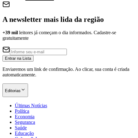
NBA
NFL
Fórmula 1
A newsletter mais lida da região
UFC
Tênis (ATP)
MLB
+39 mil
leitores já começam o dia informados. Cadastre-se
NHL
gratuitamente
Atletismo
Vôlei
NBB
Entrar na Lista
Competições de Futebol
Enviaremos um link de confirmação. Ao clicar, sua conta é criada
Brasileirão Série A
automaticamente.
Brasileirão Série B
Paulistão
Copa do Brasil
Editorias
Libertadores
Sul-Americana
Últimas Notícias
Copa América
Política
Champions League
Economia
Premier League
Segurança
La Liga
Saúde
Bundesliga
Educação
Mundial 2026