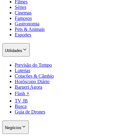
Filmes
Séries
Cinemas
Famosos
Gastronomia
Pets & Animais
Corinthians
Esportes
Utilidades
Previsão do Tempo
Loterias
Cotações & Câmbio
Horóscopo Diário
Barueri Agora
Flash ⚡
TV JB
Busca
Guia de Drones
Negócios