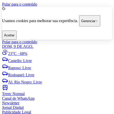
Pular para o conteúdo
Usamos cookies para melhorar sua experiência.
Gerenciar
Aceitar
Pular para o conteúdo
DOM, 9 DE AGO.
23°C
· 68%
Castello
:
Livre
Raposo
:
Livre
Rodoanel
:
Livre
Al. Rio Negro
:
Livre
Trem:
Normal
Canal de WhatsApp
Newsletter
Jornal Digital
Publicidade Legal