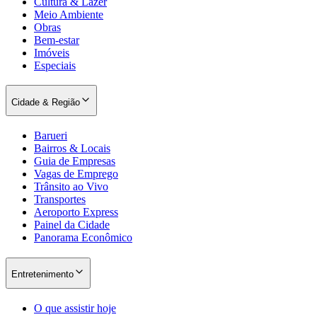
Cultura & Lazer
Meio Ambiente
Times - Ir direto
Obras
Bem-estar
Imóveis
Especiais
Cidade & Região
Barueri
Bairros & Locais
Guia de Empresas
Vagas de Emprego
Trânsito ao Vivo
Transportes
Aeroporto Express
Painel da Cidade
Panorama Econômico
Entretenimento
O que assistir hoje