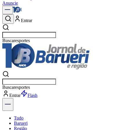
Anuncie
Entrar
Buscar
pol
Buscar
pol
Entrar
Flash
Tudo
Barueri
Região