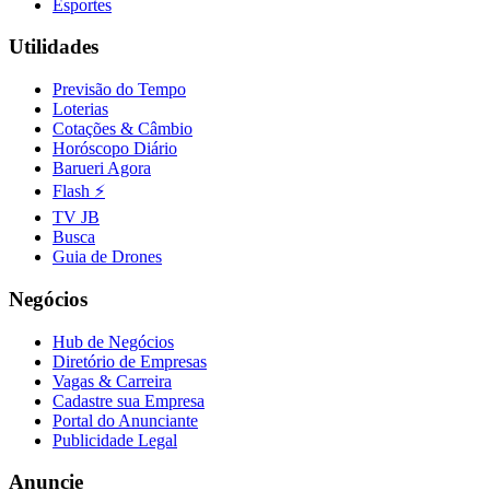
Esportes
Utilidades
Previsão do Tempo
Loterias
Cotações & Câmbio
Horóscopo Diário
Barueri Agora
Flash ⚡
TV JB
Busca
Guia de Drones
Negócios
Hub de Negócios
Diretório de Empresas
Vagas & Carreira
Cadastre sua Empresa
Portal do Anunciante
Flamengo
Publicidade Legal
Anuncie