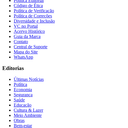
Política Editorial
Código de Ética
Política de Verificação
Política de Correções
Diversidade e Inclusão
VC no Portal
Acervo Histórico
Guia da Marca
Contato
Central de Suporte
Mapa do Site
WhatsApp
Editorias
São Paulo
Últimas Notícias
Política
Economia
Segurança
Saúde
Educação
Cultura & Lazer
Meio Ambiente
Obras
Bem-estar