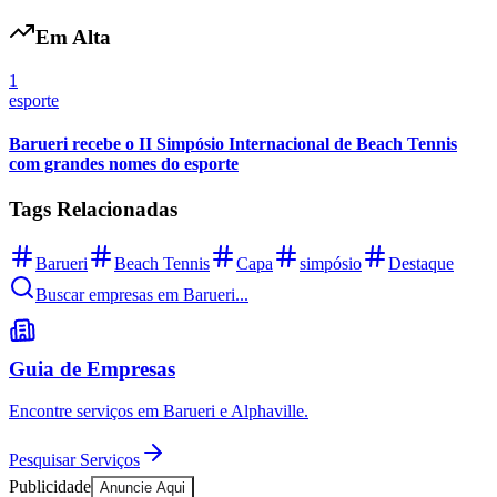
Rocha
Francisco Morato
Taboão da Serra
Embu das Artes
São Roque
Para Sua Empresa
Em Alta
Anuncie Regional
Guia de Empresas
1
Vagas na Região
Novo
esporte
Hub de Negócios
Barueri recebe o II Simpósio Internacional de Beach Tennis
Guia Comercial
com grandes nomes do esporte
Selo Verificado
Portal Educacional
Tags Relacionadas
Agenda de Vestibulares
Vagas de Emprego
Concursos
Barueri
Beach Tennis
Capa
simpósio
Destaque
Panorama Econômico
Buscar empresas em Barueri...
Panorama Econômico
Guia de Empresas
Para Sua Empresa
Anuncie no Portal
Encontre serviços em Barueri e Alphaville.
Verificar Empresa
Novo
Anunciar Vagas
Novo
Pesquisar Serviços
Publicidade Legal
Publicidade
Anuncie Aqui