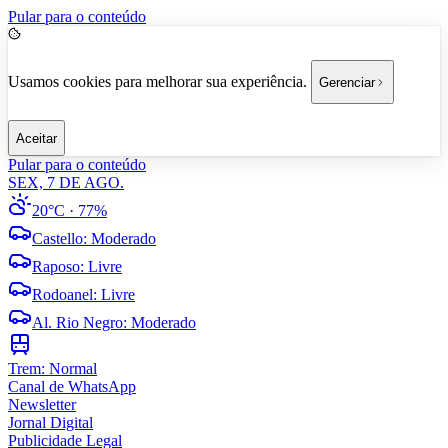
Pular para o conteúdo
Usamos cookies para melhorar sua experiência.
Gerenciar
Aceitar
Pular para o conteúdo
SEX, 7 DE AGO.
20°C
· 77%
Castello
:
Moderado
Raposo
:
Livre
Rodoanel
:
Livre
Al. Rio Negro
:
Moderado
Trem:
Normal
Canal de WhatsApp
Newsletter
Jornal Digital
Publicidade Legal