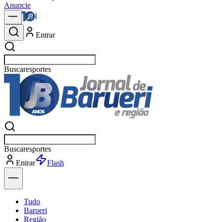
Anuncie
Entrar
Buscar
polític
Buscar
política
Entrar
Explorar
Tudo
Barueri
Região