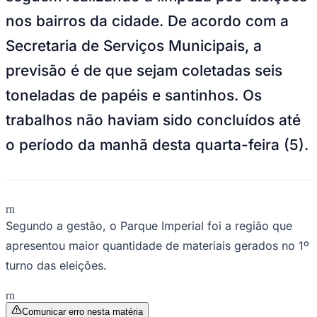
NBA
nos bairros da cidade. De acordo com a
NFL
Fórmula 1
Secretaria de Serviços Municipais, a
UFC
Tênis (ATP)
previsão é de que sejam coletadas seis
MLB
NHL
toneladas de papéis e santinhos. Os
Atletismo
Vôlei
trabalhos não haviam sido concluídos até
NBB
o período da manhã desta quarta-feira (5).
Competições de Futebol
Brasileirão Série A
Brasileirão Série B
Paulistão
Copa do Brasil
rn
Libertadores
Segundo a gestão, o Parque Imperial foi a região que
Sul-Americana
apresentou maior quantidade de materiais gerados no 1º
Copa América
Champions League
turno das eleições.
Premier League
La Liga
rn
Bundesliga
Mundial 2026
Comunicar erro nesta matéria