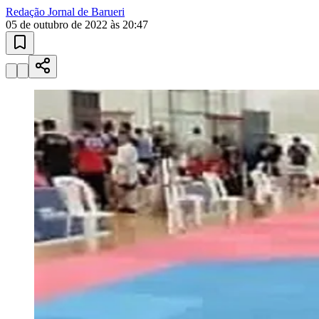
Esportes ao Vivo
placares e tabelas
atualizadas
Paulistão, Brasileirão, Champions League e mais. Placar em tempo
real, classificação e notícias esportivas.
04
/
10
Acompanhar jogos
Newsletter Bom Dia Barueri
Entretenimento Completo
Resultados das Loterias
Esportes ao Vivo
Trânsito em Tempo Real
Clima e Previsão do Tempo
Vagas de Emprego
Portal Pet
Explore Barueri
Guia de Empresas
Publicidade
Anuncie Aqui
Seguir
Esporte
1
min de leitura
Esporte
Aluno de Barueri conquista ouro em
Taekwondo nos Jogos Escolares do Estado