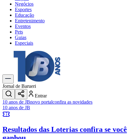
Negócios
Esportes
Educação
Entretenimento
Eventos
Pets
Guias
Especiais
Explore Tudo
Últimas Notícias
Previsão do Tempo
Trânsito e Rotas
Dia a Dia & Lazer
Jornal de Barueri
Transportes
Entrar
Gastronomia
10 anos de JB
novo portal
confira as novidades
Cinema & Shows
10 anos de JB
Jogos
Novo
Para Sua Empresa
Resultados das Loterias
confira se você
Anuncie no Portal
Cadastrar Empresa
ganhou