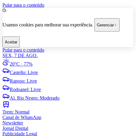
Pular para o conteúdo
Usamos cookies para melhorar sua experiência.
Gerenciar
Aceitar
Pular para o conteúdo
SEX, 7 DE AGO.
20°C
· 77%
Castello
:
Livre
Raposo
:
Livre
Rodoanel
:
Livre
Al. Rio Negro
:
Moderado
Trem:
Normal
Canal de WhatsApp
Newsletter
Jornal Digital
Publicidade Legal