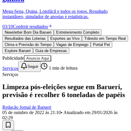
Divulgar Vagas
Novo
Publicidade Legal
Mega-Sena, Quina, Lotofácil e todos os jogos. Resultado
instantâneo, simulador de apostas e estatísticas.
Política
Eleições
03
/
10
Conferir resultados
Esportes
Saúde
Newsletter Bom Dia Barueri
Entretenimento Completo
Segurança
Resultados das Loterias
Esportes ao Vivo
Trânsito em Tempo Real
Cultura
Clima e Previsão do Tempo
Vagas de Emprego
Portal Pet
Meio Ambiente
Explore Barueri
Guia de Empresas
Obras
Publicidade
Anuncie Aqui
Educação
Seguir
Serviços
1
min de leitura
Bairros de Barueri
Serviços
Selecione sua região
Para notícias da sua região
Limpeza pós-eleições segue em Barueri,
previsão é recolher 6 toneladas de papéis
Aldeia
Aldeia da Serra
Aldeia de Barueri
Alphaville
Bairro
Jubran
Belval
Bethaville
Boa
Vista
Califórnia
Carapicuíba
Centro
Chácaras Marco
Cidades da
Redação Jornal de Barueri
Região
Cotia
Cruz Preta
Engenho Novo
Fazenda
05 de outubro de 2022 às 21:10
• Atualizado em
29/01/2026 às
Militar
Itapevi
Jandira
Jardim Audir
Jardim Belval
Jardim
02:29
Califórnia
Jardim dos Altos
Jardim dos Camargos
Jardim
Esperança
Jardim Graziela
Jardim Iracema
Jardim Itaquiti
Jardim