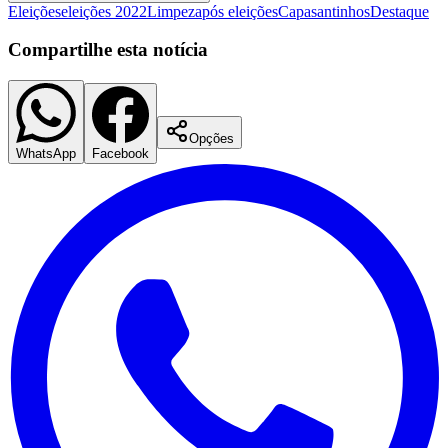
Eleições
eleições 2022
Limpeza
pós eleições
Capa
santinhos
Destaque
Times - Ir direto
Compartilhe esta notícia
Opções
WhatsApp
Facebook