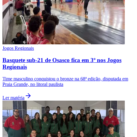
Opções
WhatsApp
Facebook
Siga no
Google Notícias
Receba as principais notícias do
Jornal de Barueri
direto no seu
feed
Seguir
Goiás
Leia Também
Ver mais