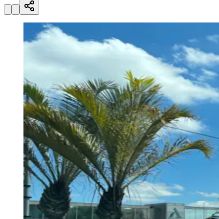
Julio
Jardim Líbano
Jardim Maria Cristina
Jardim Maria Helena
Jardim
Mutinga
Jardim Paraíso
Jardim Paulista
Jardim Reginalice
Jardim São
Luís
Jardim São Pedro
Jardim São Silvestre
Jardim Silveira
Jardim
Tupã
Jardim Tupanci
Mutinga
Nova Aldeinha
Osasco
Parque dos
Camargos
Parque Imperial
Parque Santa Luzia
Parque Viana
Pirapora
do Bom Jesus
Recanto Phrynéa
Santana de
Parnaíba
Silveira
Tamboré
Vale do Sol
Vila Barros
Vila Boa Vista
Vila
do Conde
Vila Engenho Novo
Vila Márcia
Vila Nossa Sra. da
Escada
Vila Porto
Votupoca
Para Sua Empresa
Anuncie no Portal
Guia de Empresas
Divulgar Vagas
Novo
Publicidade Legal
Negócios Regionais
Turismo
Segurança Regional
Hospitais Estaduais
Parques & Represas
Cidades da Região
Santana de Parnaíba
Osasco
Carapicuíba
Jandira
Itapevi
Cotia
Pirapora
do Bom Jesus
Araçariguama
Cajamar
Caieiras
Franco da