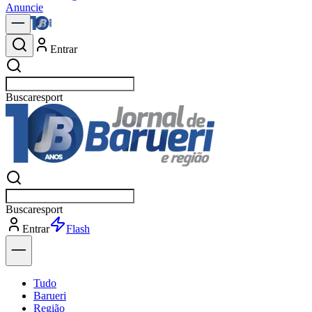
Anuncie
Entrar
Buscar
notíc
Buscar
notíc
Entrar
Explorar
Tudo
Barueri
Região