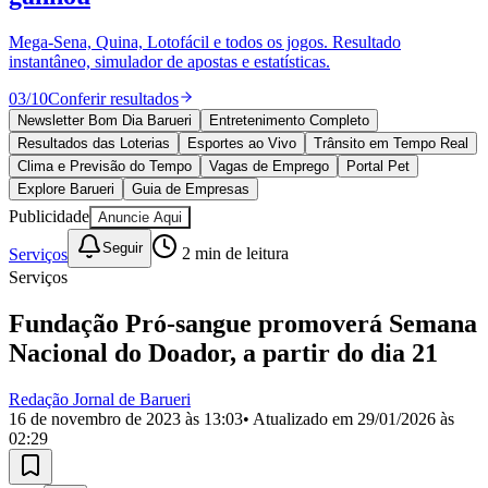
Divulgar Vagas
Novo
Publicidade Legal
Mega-Sena, Quina, Lotofácil e todos os jogos. Resultado
instantâneo, simulador de apostas e estatísticas.
Política
Eleições
03
/
10
Conferir resultados
Esportes
Saúde
Newsletter Bom Dia Barueri
Entretenimento Completo
Segurança
Resultados das Loterias
Esportes ao Vivo
Trânsito em Tempo Real
Cultura
Clima e Previsão do Tempo
Vagas de Emprego
Portal Pet
Meio Ambiente
Explore Barueri
Guia de Empresas
Obras
Publicidade
Anuncie Aqui
Educação
Seguir
Serviços
2
min de leitura
Bairros de Barueri
Serviços
Selecione sua região
Para notícias da sua região
Fundação Pró-sangue promoverá Semana
Nacional do Doador, a partir do dia 21
Aldeia
Aldeia da Serra
Aldeia de Barueri
Alphaville
Bairro
Jubran
Belval
Bethaville
Boa
Vista
Califórnia
Carapicuíba
Centro
Chácaras Marco
Cidades da
Redação Jornal de Barueri
Região
Cotia
Cruz Preta
Engenho Novo
Fazenda
16 de novembro de 2023 às 13:03
• Atualizado em
29/01/2026 às
Militar
Itapevi
Jandira
Jardim Audir
Jardim Belval
Jardim
02:29
Califórnia
Jardim dos Altos
Jardim dos Camargos
Jardim
Esperança
Jardim Graziela
Jardim Iracema
Jardim Itaquiti
Jardim