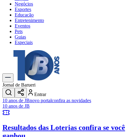
Negócios
Esportes
Educação
Entretenimento
Eventos
Pets
Guias
Especiais
Explore Tudo
Últimas Notícias
Previsão do Tempo
Trânsito e Rotas
Dia a Dia & Lazer
Jornal de Barueri
Transportes
Entrar
Gastronomia
10 anos de JB
novo portal
confira as novidades
Cinema & Shows
10 anos de JB
Jogos
Novo
Para Sua Empresa
Resultados das Loterias
confira se você
Anuncie no Portal
Cadastrar Empresa
ganhou