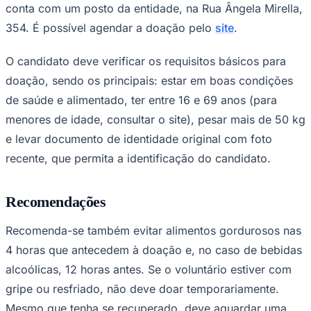
NBA
conta com um posto da entidade, na Rua Ângela Mirella,
NFL
354. É possível agendar a doação pelo
site
.
Fórmula 1
UFC
Tênis (ATP)
O candidato deve verificar os requisitos básicos para
MLB
doação, sendo os principais: estar em boas condições
NHL
Atletismo
de saúde e alimentado, ter entre 16 e 69 anos (para
Vôlei
NBB
menores de idade, consultar o site), pesar mais de 50 kg
e levar documento de identidade original com foto
Competições de Futebol
recente, que permita a identificação do candidato.
Brasileirão Série A
Brasileirão Série B
Paulistão
Recomendações
Copa do Brasil
Libertadores
Sul-Americana
Recomenda-se também evitar alimentos gordurosos nas
Copa América
4 horas que antecedem à doação e, no caso de bebidas
Champions League
Premier League
alcoólicas, 12 horas antes. Se o voluntário estiver com
La Liga
gripe ou resfriado, não deve doar temporariamente.
Bundesliga
Mundial 2026
Mesmo que tenha se recuperado, deve aguardar uma