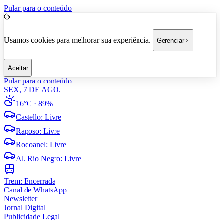
Pular para o conteúdo
Usamos cookies para melhorar sua experiência.
Gerenciar
Aceitar
Pular para o conteúdo
SEX, 7 DE AGO.
16°C
· 89%
Castello
:
Livre
Raposo
:
Livre
Rodoanel
:
Livre
Al. Rio Negro
:
Livre
Trem:
Encerrada
Canal de WhatsApp
Newsletter
Jornal Digital
Publicidade Legal