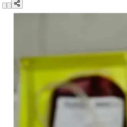
Julio
Jardim Líbano
Jardim Maria Cristina
Jardim Maria Helena
Jardim
Mutinga
Jardim Paraíso
Jardim Paulista
Jardim Reginalice
Jardim São
Luís
Jardim São Pedro
Jardim São Silvestre
Jardim Silveira
Jardim
Tupã
Jardim Tupanci
Mutinga
Nova Aldeinha
Osasco
Parque dos
Camargos
Parque Imperial
Parque Santa Luzia
Parque Viana
Pirapora
do Bom Jesus
Recanto Phrynéa
Santana de
Parnaíba
Silveira
Tamboré
Vale do Sol
Vila Barros
Vila Boa Vista
Vila
do Conde
Vila Engenho Novo
Vila Márcia
Vila Nossa Sra. da
Escada
Vila Porto
Votupoca
Para Sua Empresa
Anuncie no Portal
Guia de Empresas
Divulgar Vagas
Novo
Publicidade Legal
Negócios Regionais
Turismo
Segurança Regional
Hospitais Estaduais
Parques & Represas
Cidades da Região
Santana de Parnaíba
Osasco
Carapicuíba
Jandira
Itapevi
Cotia
Pirapora
do Bom Jesus
Araçariguama
Cajamar
Caieiras
Franco da