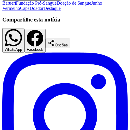
Barueri
Fundação Pró-Sangue
Doação de Sangue
Junho
Vermelho
Capa
Doador
Destaque
Compartilhe esta notícia
Corinthians
Opções
WhatsApp
Facebook