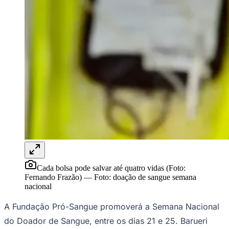
Rocha
Francisco Morato
Taboão da Serra
Embu das Artes
São Roque
Para Sua Empresa
Anuncie Regional
Guia de Empresas
Vagas na Região
Novo
Hub de Negócios
Guia Comercial
Selo Verificado
Portal Educacional
Agenda de Vestibulares
Vagas de Emprego
Concursos
Panorama Econômico
Panorama Econômico
Cada bolsa pode salvar até quatro vidas (Foto:
Para Sua Empresa
Fernando Frazão)
—
Foto:
doação de sangue semana
nacional
Anuncie no Portal
Verificar Empresa
Novo
A Fundação Pró-Sangue promoverá a Semana Nacional
Anunciar Vagas
Novo
Publicidade Legal
do Doador de Sangue, entre os dias 21 e 25. Barueri