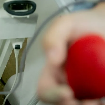
do Bom Jesus
Araçariguama
Cajamar
Caieiras
Franco da Rocha
Francisco 