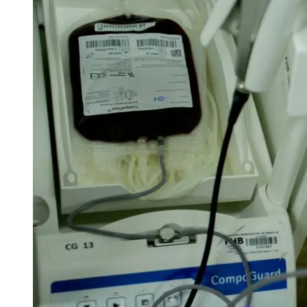
Publicidade Legal
Negócios Regionais
Turismo
Segurança Regional
Hospitais Estaduais
Parques & Represas
Cidades da Região
Santana de Parnaíba
Osasco
Carapicuíba
Jandira
Itapevi
Cotia
Pirapora 
Para Sua Empresa
Anuncie Regional
Guia de Empresas
Vagas na Região
Novo
Hub de Negócios
Guia Comercial
Selo Verificado
Portal Educacional
Agenda de Vestibulares
Vagas de Emprego
Concursos
Panorama Econômico