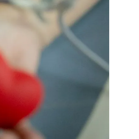
Morato
Taboão da Serra
Embu das Artes
São Roque