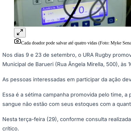
Panorama Econômico
Para Sua Empresa
Anuncie no Portal
Verificar Empresa
Novo
Anunciar Vagas
Novo
Publicidade Legal
Cada doador pode salvar até quatro vidas (Foto: Myke Se
NBA
Nos dias 9 e 23 de setembro, o URA Rugby promove
NFL
Fórmula 1
Municipal de Barueri (Rua Ângela Mirella, 500), às
UFC
Tênis (ATP)
MLB
As pessoas interessadas em participar da ação de
NHL
Atletismo
Vôlei
Essa é a sétima campanha promovida pelo time, a 
NBB
sangue não estão com seus estoques com a quantid
Competições de Futebol
Brasileirão Série A
Nesta terça-feira (29), conforme consulta realiza
Brasileirão Série B
crítico.
Paulistão