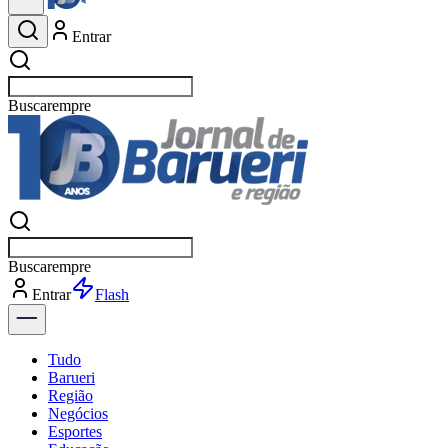
Entrar
Buscar
esportes
Buscar
esportes
Entrar
Flash
Tudo
Barueri
Região
Negócios
Esportes