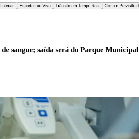
Loterias
Esportes ao Vivo
Trânsito em Tempo Real
Clima e Previsão 
 sangue; saída será do Parque Municipal
l
Bethaville
Boa Vista
Califórnia
Carapicuíba
Centro
Chácaras Marco
Cida
im dos Altos
Jardim dos Camargos
Jardim Esperança
Jardim Graziela
Jard
lista
Jardim Reginalice
Jardim São Luís
Jardim São Pedro
Jardim São Sil
uzia
Parque Viana
Pirapora do Bom Jesus
Recanto Phrynéa
Santana de P
 Porto
Votupoca