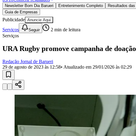
Política
Newsletter Bom Dia Barueri
Entretenimento Completo
Resultados das 
Eleições
Guia de Empresas
Esportes
Saúde
Publicidade
Anuncie Aqui
Segurança
Serviços
2
min de leitura
Seguir
Cultura
Serviços
Meio Ambiente
Obras
Educação
URA Rugby promove campanha de doação de
Bairros de Barueri
Redação Jornal de Barueri
29 de agosto de 2023 às 12:58
• Atualizado em
29/01/2026 às 02:29
Selecione sua região
Para notícias da sua região
Aldeia
Aldeia da Serra
Aldeia de Barueri
Alphaville
Bairro Jubran
Belva
Militar
Itapevi
Jandira
Jardim Audir
Jardim Belval
Jardim Califórnia
Jard
Cristina
Jardim Maria Helena
Jardim Mutinga
Jardim Paraíso
Jardim Pau
Aldeinha
Osasco
Parque dos Camargos
Parque Imperial
Parque Santa L
Conde
Vila Engenho Novo
Vila Márcia
Vila Nossa Sra. da Escada
Vila
Para Sua Empresa
Anuncie no Portal
Guia de Empresas
Divulgar Vagas
Novo