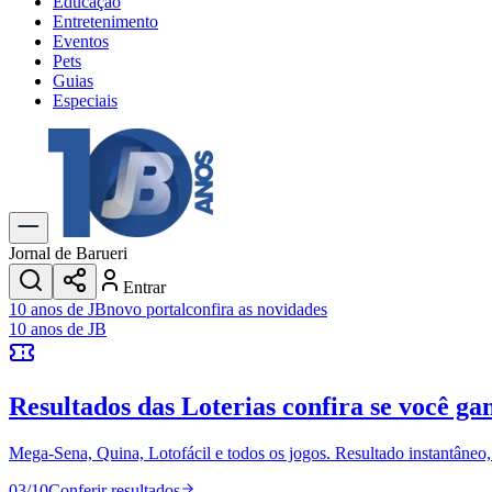
Educação
Entretenimento
Eventos
Pets
Guias
Especiais
Explore Tudo
Últimas Notícias
Previsão do Tempo
Trânsito e Rotas
Dia a Dia & Lazer
Jornal de Barueri
Transportes
Entrar
Gastronomia
10 anos de JB
novo portal
confira as novidades
Cinema & Shows
10 anos de JB
Jogos
Novo
Para Sua Empresa
Resultados das Loterias
confira se você ga
Anuncie no Portal
Cadastrar Empresa
Divulgar Vagas
Novo
Mega-Sena, Quina, Lotofácil e todos os jogos. Resultado instantâneo, s
Publicidade Legal
03
/
10
Conferir resultados