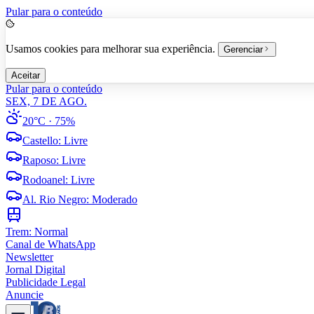
Pular para o conteúdo
Usamos cookies para melhorar sua experiência.
Gerenciar
Aceitar
Pular para o conteúdo
SEX, 7 DE AGO.
20°C
· 75%
Castello
:
Livre
Raposo
:
Livre
Rodoanel
:
Livre
Al. Rio Negro
:
Moderado
Trem:
Normal
Canal de WhatsApp
Newsletter
Jornal Digital
Publicidade Legal
Anuncie