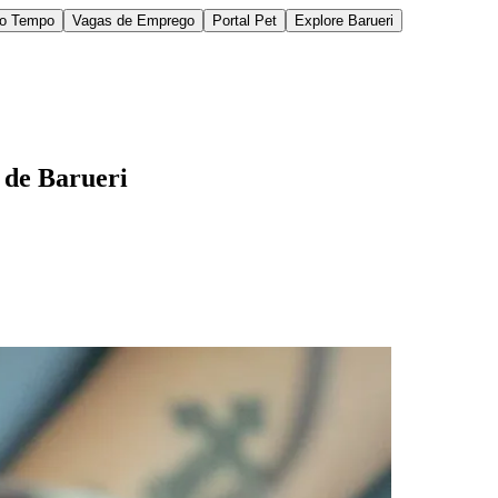
do Tempo
Vagas de Emprego
Portal Pet
Explore Barueri
 de Barueri
des da Região
Cotia
Cruz Preta
Engenho Novo
Fazenda
im Iracema
Jardim Itaquiti
Jardim Julio
Jardim Líbano
Jardim Maria
vestre
Jardim Silveira
Jardim Tupã
Jardim Tupanci
Mutinga
Nova
arnaíba
Silveira
Tamboré
Vale do Sol
Vila Barros
Vila Boa Vista
Vila do