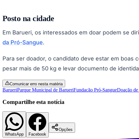
Copa do Brasil
Libertadores
Sul-Americana
Posto na cidade
Copa América
Champions League
Premier League
Em Barueri, os interessados em doar podem se diri
La Liga
da Pró-Sangue
.
Bundesliga
Mundial 2026
Para ser doador, o candidato deve estar em boas co
Times - Ir direto
pesar mais de 50 kg e levar documento de identida
Comunicar erro nesta matéria
Barueri
Parque Municipal de Barueri
Fundação Pró-Sangue
Doação de
Compartilhe esta notícia
Opções
WhatsApp
Facebook