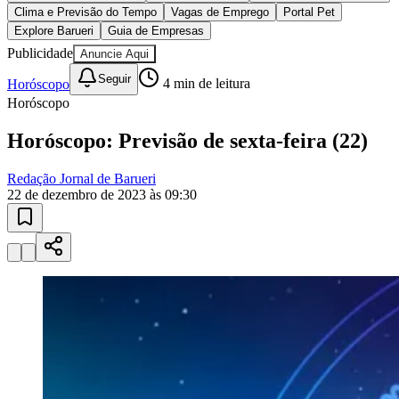
10 anos de JB
novo portal
confira as novidades
10 anos de JB
Esportes ao Vivo
placares e tabelas
atualizadas
Paulistão, Brasileirão, Champions League e mais. Placar em tempo
real, classificação e notícias esportivas.
04
/
10
Acompanhar jogos
Newsletter Bom Dia Barueri
Entretenimento Completo
Resultados das Loterias
Esportes ao Vivo
Trânsito em Tempo Real