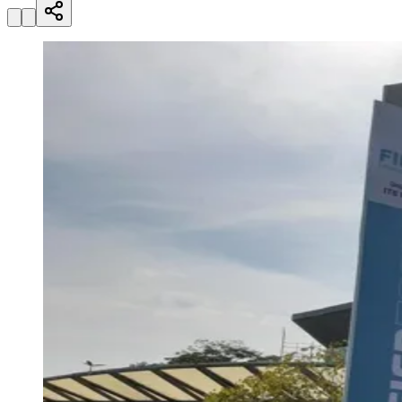
Julio
Jardim Líbano
Jardim Maria Cristina
Jardim Maria Helena
Jardim
Mutinga
Jardim Paraíso
Jardim Paulista
Jardim Reginalice
Jardim São
Luís
Jardim São Pedro
Jardim São Silvestre
Jardim Silveira
Jardim
Tupã
Jardim Tupanci
Mutinga
Nova Aldeinha
Osasco
Parque dos
Camargos
Parque Imperial
Parque Santa Luzia
Parque Viana
Pirapora
do Bom Jesus
Recanto Phrynéa
Santana de
Parnaíba
Silveira
Tamboré
Vale do Sol
Vila Barros
Vila Boa Vista
Vila
do Conde
Vila Engenho Novo
Vila Márcia
Vila Nossa Sra. da
Escada
Vila Porto
Votupoca
Para Sua Empresa
Anuncie no Portal
Guia de Empresas
Divulgar Vagas
Novo
Publicidade Legal
Negócios Regionais
Turismo
Segurança Regional
Hospitais Estaduais
Parques & Represas
Cidades da Região
Santana de Parnaíba
Osasco
Carapicuíba
Jandira
Itapevi
Cotia
Pirapora
do Bom Jesus
Araçariguama
Cajamar
Caieiras
Franco da