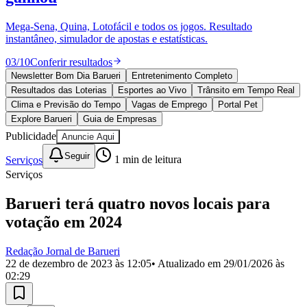
Divulgar Vagas
Novo
Publicidade Legal
Mega-Sena, Quina, Lotofácil e todos os jogos. Resultado
instantâneo, simulador de apostas e estatísticas.
Política
Eleições
03
/
10
Conferir resultados
Esportes
Saúde
Newsletter Bom Dia Barueri
Entretenimento Completo
Segurança
Resultados das Loterias
Esportes ao Vivo
Trânsito em Tempo Real
Cultura
Clima e Previsão do Tempo
Vagas de Emprego
Portal Pet
Meio Ambiente
Explore Barueri
Guia de Empresas
Obras
Publicidade
Anuncie Aqui
Educação
Seguir
Serviços
1
min de leitura
Bairros de Barueri
Serviços
Selecione sua região
Para notícias da sua região
Barueri terá quatro novos locais para
votação em 2024
Aldeia
Aldeia da Serra
Aldeia de Barueri
Alphaville
Bairro
Jubran
Belval
Bethaville
Boa
Vista
Califórnia
Carapicuíba
Centro
Chácaras Marco
Cidades da
Redação Jornal de Barueri
Região
Cotia
Cruz Preta
Engenho Novo
Fazenda
22 de dezembro de 2023 às 12:05
• Atualizado em
29/01/2026 às
Militar
Itapevi
Jandira
Jardim Audir
Jardim Belval
Jardim
02:29
Califórnia
Jardim dos Altos
Jardim dos Camargos
Jardim
Esperança
Jardim Graziela
Jardim Iracema
Jardim Itaquiti
Jardim