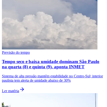
Previsão do tempo
Tempo seco e baixa umidade dominam São Paulo
na quarta (8) e quinta (9), aponta INMET
Santos
Sistema de alta pressão mantém estabilidade no Centro-Sul; interior
paulista tem alerta de umidade abaixo de 30%
Ler matéria