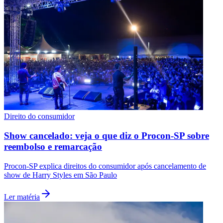
Direito do consumidor
São Paulo
Show cancelado: veja o que diz o Procon-SP sobre
reembolso e remarcação
Procon-SP explica direitos do consumidor após cancelamento de
show de Harry Styles em São Paulo
Ler matéria