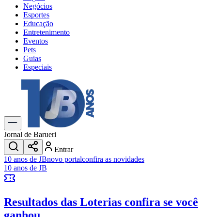
Negócios
Esportes
Educação
Entretenimento
Eventos
Pets
Guias
Especiais
Explore Tudo
Últimas Notícias
Previsão do Tempo
Trânsito e Rotas
Dia a Dia & Lazer
Jornal de Barueri
Transportes
Entrar
Gastronomia
10 anos de JB
novo portal
confira as novidades
Cinema & Shows
10 anos de JB
Jogos
Novo
Para Sua Empresa
Resultados das Loterias
confira se você
Anuncie no Portal
Cadastrar Empresa
ganhou