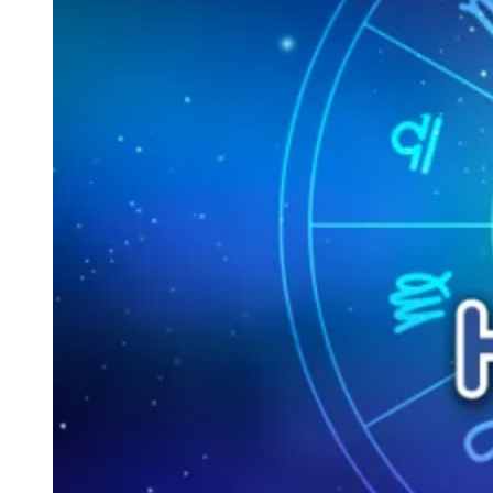
Clima e Previsão do Tempo
Vagas de Emprego
Portal Pet
Sport
Explore Barueri
Guia de Empresas
Publicidade
Anuncie Aqui
Seguir
Horóscopo
4
min de leitura
Horóscopo
Horóscopo: Previsão de sexta-feira (22)
Redação Jornal de Barueri
22 de dezembro de 2023 às 09:30