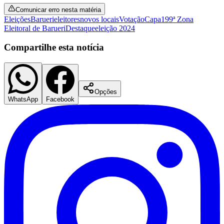
Comunicar erro nesta matéria
Times - Ir direto
Eleições
Barueri
eleitores
novos locais
Votação
Capa
199ª Zona
Eleitoral de Barueri
Destaque
eleição 2024
Compartilhe esta notícia
Opções
WhatsApp
Facebook