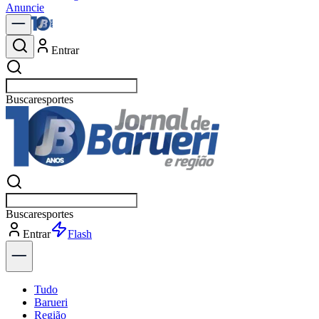
Anuncie
Entrar
Buscar
política
Buscar
política
Entrar
Explorar
Tudo
Barueri
Região