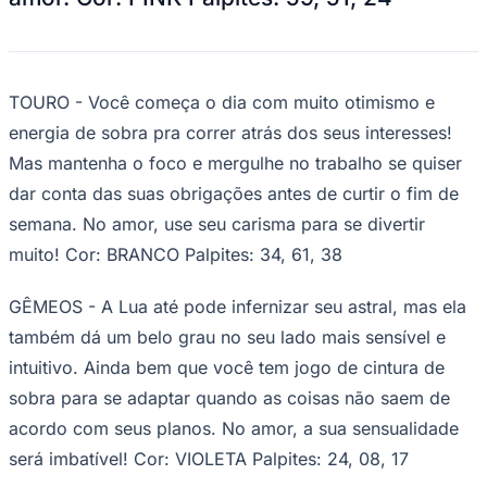
Foto:
horóscopo
Ceará
Por João Bidu!
ÁRIES - O Sol entrou em Capricórnio na
madrugada, e isso destaca a sua ambição
e vontade de vencer na vida! Pra melhorar,
sua habilidade para lidar com dinheiro está
turbinada, e a sua popularidade também
está no auge. Ótimas vibes também no
amor. Cor: PINK Palpites: 59, 51, 24