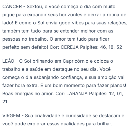
TOURO - Você começa o dia com muito otimismo e
energia de sobra pra correr atrás dos seus interesses!
Mas mantenha o foco e mergulhe no trabalho se quiser
dar conta das suas obrigações antes de curtir o fim de
semana. No amor, use seu carisma para se divertir
muito! Cor: BRANCO Palpites: 34, 61, 38
Goiás
GÊMEOS - A Lua até pode infernizar seu astral, mas ela
também dá um belo grau no seu lado mais sensível e
intuitivo. Ainda bem que você tem jogo de cintura de
sobra para se adaptar quando as coisas não saem de
acordo com seus planos. No amor, a sua sensualidade
será imbatível! Cor: VIOLETA Palpites: 24, 08, 17