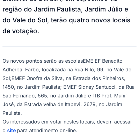
NBA
região do Jardim Paulista, Jardim Júlio e
NFL
Fórmula 1
do Vale do Sol, terão quatro novos locais
UFC
Tênis (ATP)
de votação.
MLB
NHL
Atletismo
Vôlei
NBB
Os novos pontos serão as escolasEMEIEF Benedito
Competições de Futebol
Adherbal Farbo, localizada na Rua Nilo, 99, no Vale do
Brasileirão Série A
Sol;EMEF Onofra da Silva, na Estrada dos Pinheiros,
Brasileirão Série B
Paulistão
1450, no Jardim Paulista; EMEF Sidney Santucci, da Rua
Copa do Brasil
São Fernando, 565, no Jardim Júlio e ITB Prof. Munir
Libertadores
Sul-Americana
José, da Estrada velha de Itapevi, 2679, no Jardim
Copa América
Paulista.
Champions League
Premier League
Os interessados em votar nestes locais, devem acessar
La Liga
Bundesliga
o
site
para atendimento on-line.
Mundial 2026