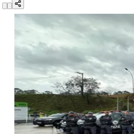
Julio
Jardim Líbano
Jardim Maria Cristina
Jardim Maria Helena
Jardim
Mutinga
Jardim Paraíso
Jardim Paulista
Jardim Reginalice
Jardim São
Luís
Jardim São Pedro
Jardim São Silvestre
Jardim Silveira
Jardim
Tupã
Jardim Tupanci
Mutinga
Nova Aldeinha
Osasco
Parque dos
Camargos
Parque Imperial
Parque Santa Luzia
Parque Viana
Pirapora
do Bom Jesus
Recanto Phrynéa
Santana de
Parnaíba
Silveira
Tamboré
Vale do Sol
Vila Barros
Vila Boa Vista
Vila
do Conde
Vila Engenho Novo
Vila Márcia
Vila Nossa Sra. da
Escada
Vila Porto
Votupoca
Para Sua Empresa
Anuncie no Portal
Guia de Empresas
Divulgar Vagas
Novo
Publicidade Legal
Negócios Regionais
Turismo
Segurança Regional
Hospitais Estaduais
Parques & Represas
Cidades da Região
Santana de Parnaíba
Osasco
Carapicuíba
Jandira
Itapevi
Cotia
Pirapora
do Bom Jesus
Araçariguama
Cajamar
Caieiras
Franco da