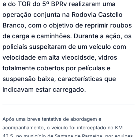
NBA
e do TOR do 5º BPRv realizaram uma
NFL
operação conjunta na Rodovia Castello
Fórmula 1
UFC
Branco, com o objetivo de reprimir roubos
Tênis (ATP)
MLB
de carga e caminhões. Durante a ação, os
NHL
Atletismo
policiais suspeitaram de um veículo com
Vôlei
NBB
velocidade em alta vleocidsde, vidros
Competições de Futebol
totalmente cobertos por películas e
Brasileirão Série A
suspensão baixa, características que
Brasileirão Série B
Paulistão
indicavam estar carregado.
Copa do Brasil
Libertadores
Sul-Americana
Copa América
Champions League
Premier League
Após uma breve tentativa de abordagem e
La Liga
acompanhamento, o veículo foi interceptado no KM
Bundesliga
Mundial 2026
43,5, no município de Santana de Parnaíba, por equipes