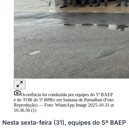
Rocha
Francisco Morato
Taboão da Serra
Embu das Artes
São Roque
Para Sua Empresa
Anuncie Regional
Guia de Empresas
Vagas na Região
Novo
Hub de Negócios
Guia Comercial
Selo Verificado
Portal Educacional
Agenda de Vestibulares
Vagas de Emprego
Concursos
Panorama Econômico
Panorama Econômico
Ocorrência foi conduzida por equipes do 5º BAEP
Para Sua Empresa
e do TOR do 5º BPRv em Santana de Parnaíban (Foto:
Reprodução)
—
Foto:
WhatsApp Image 2025-10-31 at
Anuncie no Portal
10.36.50 (1)
Verificar Empresa
Novo
Anunciar Vagas
Novo
Nesta sexta-feira (31), equipes do 5º BAEP
Publicidade Legal