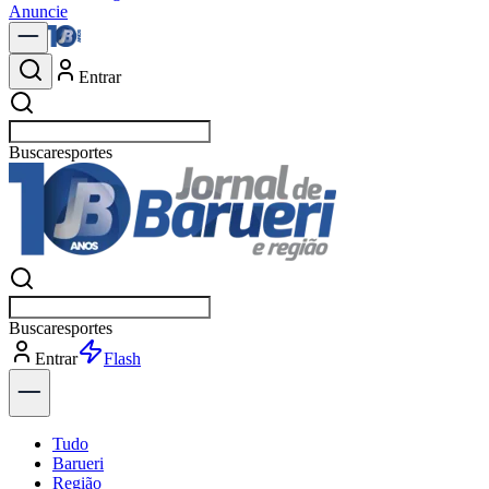
Anuncie
Entrar
Buscar
política
Buscar
política
Entrar
Explorar
Tudo
Barueri
Região