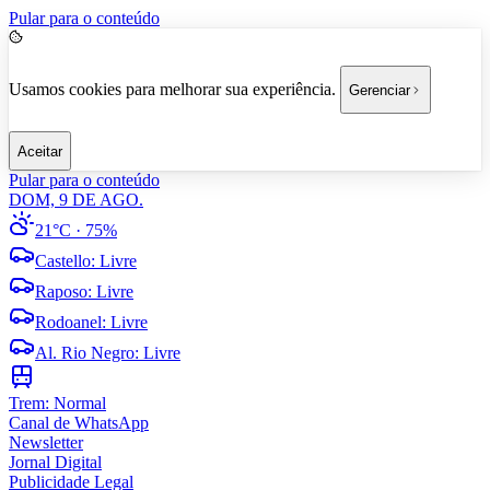
Pular para o conteúdo
Usamos cookies para melhorar sua experiência.
Gerenciar
Aceitar
Pular para o conteúdo
DOM, 9 DE AGO.
21°C
· 75%
Castello
:
Livre
Raposo
:
Livre
Rodoanel
:
Livre
Al. Rio Negro
:
Livre
Trem:
Normal
Canal de WhatsApp
Newsletter
Jornal Digital
Publicidade Legal