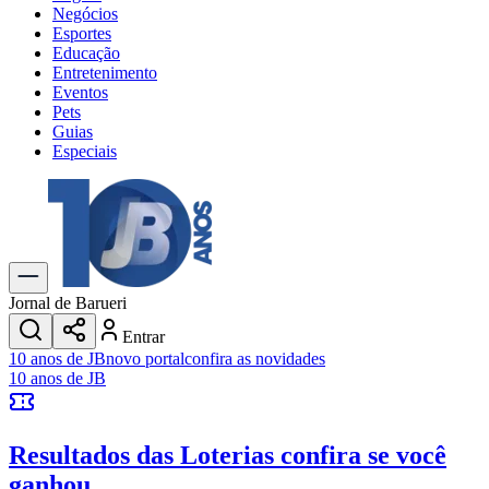
Negócios
Esportes
Educação
Entretenimento
Eventos
Pets
Guias
Especiais
Explore Tudo
Últimas Notícias
Previsão do Tempo
Trânsito e Rotas
Dia a Dia & Lazer
Jornal de Barueri
Transportes
Entrar
Gastronomia
10 anos de JB
novo portal
confira as novidades
Cinema & Shows
10 anos de JB
Jogos
Novo
Para Sua Empresa
Resultados das Loterias
confira se você
Anuncie no Portal
Cadastrar Empresa
ganhou