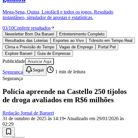
Divulgar Vagas
Novo
Publicidade Legal
Mega-Sena, Quina, Lotofácil e todos os jogos. Resultado
instantâneo, simulador de apostas e estatísticas.
Política
Eleições
03
/
10
Conferir resultados
Esportes
Saúde
Newsletter Bom Dia Barueri
Entretenimento Completo
Segurança
Resultados das Loterias
Esportes ao Vivo
Trânsito em Tempo Real
Cultura
Clima e Previsão do Tempo
Vagas de Emprego
Portal Pet
Meio Ambiente
Explore Barueri
Guia de Empresas
Obras
Publicidade
Anuncie Aqui
Educação
Seguir
Segurança
1
min de leitura
Bairros de Barueri
Segurança
Selecione sua região
Para notícias da sua região
Polícia apreende na Castello 250 tijolos
de droga avaliados em R$6 milhões
Aldeia
Aldeia da Serra
Aldeia de Barueri
Alphaville
Bairro
Jubran
Belval
Bethaville
Boa
Vista
Califórnia
Carapicuíba
Centro
Chácaras Marco
Cidades da
Redação Jornal de Barueri
Região
Cotia
Cruz Preta
Engenho Novo
Fazenda
31 de outubro de 2025 às 14:19
• Atualizado em
29/01/2026 às
Militar
Itapevi
Jandira
Jardim Audir
Jardim Belval
Jardim
02:29
Califórnia
Jardim dos Altos
Jardim dos Camargos
Jardim
Esperança
Jardim Graziela
Jardim Iracema
Jardim Itaquiti
Jardim