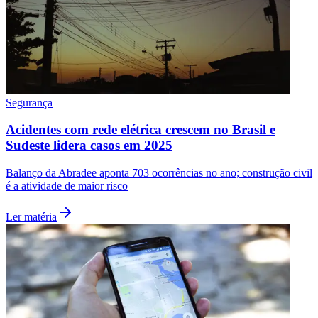
Segurança
Acidentes com rede elétrica crescem no Brasil e
Sudeste lidera casos em 2025
Balanço da Abradee aponta 703 ocorrências no ano; construção civil
é a atividade de maior risco
Ler matéria
Flamengo