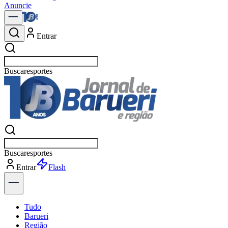
Anuncie
Entrar
Buscar
política
Buscar
política
Entrar
Explorar
Tudo
Barueri
Região