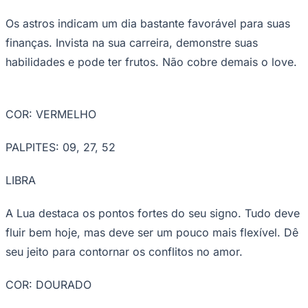
equipe. Tente observar os colegas e aprender com eles.
Cuidado com os conflitos na vida a dois.
COR: AZUL-ROYAL
PALPITES: 20, 34, 16
LEÃO
A sua dedicação vai garantir mais estabilidade hoje.
Goiás
Bom dia para conversar com as pessoas e defender
suas ideias. Faça planos para o futuro a dois.
COR: AZUL-MARINHO
PALPITES: 51, 44, 24
VIRGEM