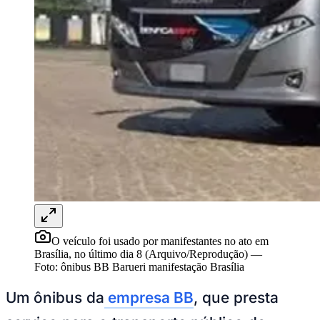
Rocha
Francisco Morato
Taboão da Serra
Embu das Artes
São Roque
Para Sua Empresa
Anuncie Regional
Guia de Empresas
Vagas na Região
Novo
Hub de Negócios
Guia Comercial
Selo Verificado
Portal Educacional
Agenda de Vestibulares
Vagas de Emprego
Concursos
Panorama Econômico
Panorama Econômico
Para Sua Empresa
O veículo foi usado por manifestantes no ato em
Brasília, no último dia 8 (Arquivo/Reprodução)
—
Anuncie no Portal
Foto:
ônibus BB Barueri manifestação Brasília
Verificar Empresa
Novo
Anunciar Vagas
Novo
Um ônibus da
empresa BB
, que presta
Publicidade Legal