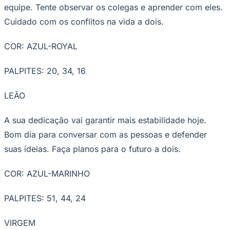
COR: LILÁS
PALPITES: 35, 51, 08
GÊMEOS
Ceará
Hora de levantar, sacudir a poeira e dar a volta por
cima. Pense em seus objetivos mais ambiciosos e vá à
luta. A dois, só romance, paixão e prazer.
COR: TONS PASTEL
PALPITES: 31, 60, 51
CÂNCER
Os astros enviam ótimas vibrações para trabalhar em