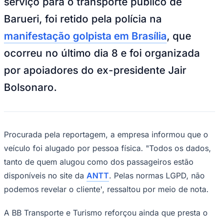
serviço para o transporte público de
NBA
NFL
Barueri, foi retido pela polícia na
Fórmula 1
UFC
manifestação golpista em Brasília
, que
Tênis (ATP)
MLB
ocorreu no último dia 8 e foi organizada
NHL
Atletismo
por apoiadores do ex-presidente Jair
Vôlei
NBB
Bolsonaro.
Competições de Futebol
Brasileirão Série A
Brasileirão Série B
Procurada pela reportagem, a empresa informou que o
Paulistão
Copa do Brasil
veículo foi alugado por pessoa física. "Todos os dados,
Libertadores
Sul-Americana
tanto de quem alugou como dos passageiros estão
Copa América
disponíveis no site da
ANTT
. Pelas normas LGPD, não
Champions League
Premier League
podemos revelar o cliente', ressaltou por meio de nota.
La Liga
Bundesliga
A BB Transporte e Turismo reforçou ainda que presta o
Mundial 2026