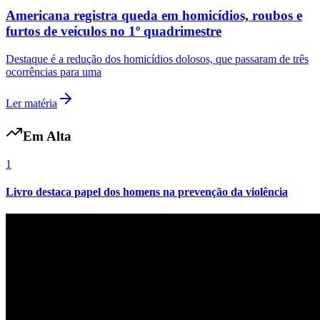
Americana registra queda em homicídios, roubos e
furtos de veículos no 1º quadrimestre
Destaque é a redução dos homicídios dolosos, que passaram de três
ocorrências para uma
Ler matéria
Em Alta
1
Livro destaca papel dos homens na prevenção da violência
Flamengo