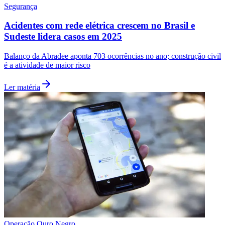
Segurança
Acidentes com rede elétrica crescem no Brasil e
Sudeste lidera casos em 2025
Balanço da Abradee aponta 703 ocorrências no ano; construção civil
é a atividade de maior risco
Ler matéria
São Paulo
Operação Ouro Negro