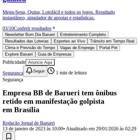
Divulgar Vagas
Novo
Publicidade Legal
Mega-Sena, Quina, Lotofácil e todos os jogos. Resultado
instantâneo, simulador de apostas e estatísticas.
Política
Eleições
03
/
10
Conferir resultados
Esportes
Saúde
Newsletter Bom Dia Barueri
Entretenimento Completo
Segurança
Resultados das Loterias
Esportes ao Vivo
Trânsito em Tempo Real
Cultura
Clima e Previsão do Tempo
Vagas de Emprego
Portal Pet
Meio Ambiente
Explore Barueri
Guia de Empresas
Obras
Publicidade
Anuncie Aqui
Educação
Seguir
Segurança
1
min de leitura
Bairros de Barueri
Segurança
Selecione sua região
Para notícias da sua região
Empresa BB de Barueri tem ônibus
retido em manifestação golpista
Aldeia
Aldeia da Serra
Aldeia de Barueri
Alphaville
Bairro
Jubran
Belval
Bethaville
Boa
em Brasília
Vista
Califórnia
Carapicuíba
Centro
Chácaras Marco
Cidades da
Região
Cotia
Cruz Preta
Engenho Novo
Fazenda
Redação Jornal de Barueri
Militar
Itapevi
Jandira
Jardim Audir
Jardim Belval
Jardim
13 de janeiro de 2023 às 10:00
• Atualizado em
29/01/2026 às 02:29
Califórnia
Jardim dos Altos
Jardim dos Camargos
Jardim
Esperança
Jardim Graziela
Jardim Iracema
Jardim Itaquiti
Jardim