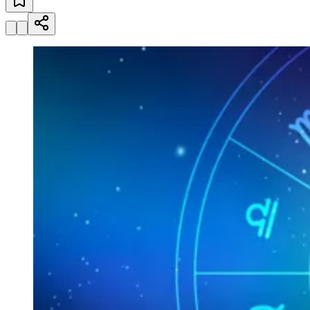
Esportes ao Vivo
placares e tabelas
atualizadas
Paulistão, Brasileirão, Champions League e mais. Placar em tempo
real, classificação e notícias esportivas.
04
/
10
Acompanhar jogos
Newsletter Bom Dia Barueri
Entretenimento Completo
Resultados das Loterias
Esportes ao Vivo
Trânsito em Tempo Real
Clima e Previsão do Tempo
Vagas de Emprego
Portal Pet
Explore Barueri
Guia de Empresas
Publicidade
Anuncie Aqui
Seguir
Horóscopo
2
min de leitura
Horóscopo
Horóscopo: Previsão de sexta-feira (13)
Vitória
Redação Jornal de Barueri
13 de janeiro de 2023 às 09:30