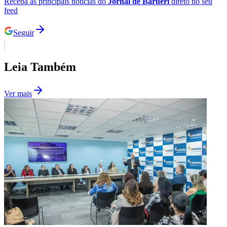
Receba as principais notícias do
Jornal de Barueri
direto no seu
feed
Seguir
Corinthians
Leia Também
Ver mais