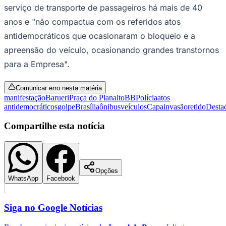
serviço de transporte de passageiros há mais de 40
Times - Ir direto
anos e "não compactua com os referidos atos
antidemocráticos que ocasionaram o bloqueio e a
apreensão do veículo, ocasionando grandes transtornos
para a Empresa".
Comunicar erro nesta matéria
manifestação
Barueri
Praça do Planalto
BB
Polícia
atos
antidemocráticos
golpe
Brasília
ônibus
veículos
Capa
invasão
retido
Desta
Compartilhe esta notícia
Opções
WhatsApp
Facebook
Siga no
Google Notícias