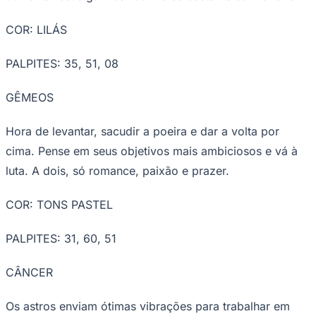
Mire em seus objetivos mais ousados e
busque o apoio dos colegas hoje. O
Juventude
sucesso vai estar ao seu alcance. Tudo vai
bem nos assuntos do coração.
COR: VIOLETA
PALPITES: 49, 14, 58
TOURO
A Lua garante a você muita disciplina para encarar o
serviço. Quanto mais se dedicar, maior a chance de
aumentar seus ganhos. Converse bastante com o love.