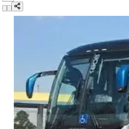
Julio
Jardim Líbano
Jardim Maria Cristina
Jardim Maria Helena
Jardim
Mutinga
Jardim Paraíso
Jardim Paulista
Jardim Reginalice
Jardim São
Luís
Jardim São Pedro
Jardim São Silvestre
Jardim Silveira
Jardim
Tupã
Jardim Tupanci
Mutinga
Nova Aldeinha
Osasco
Parque dos
Camargos
Parque Imperial
Parque Santa Luzia
Parque Viana
Pirapora
do Bom Jesus
Recanto Phrynéa
Santana de
Parnaíba
Silveira
Tamboré
Vale do Sol
Vila Barros
Vila Boa Vista
Vila
do Conde
Vila Engenho Novo
Vila Márcia
Vila Nossa Sra. da
Escada
Vila Porto
Votupoca
Para Sua Empresa
Anuncie no Portal
Guia de Empresas
Divulgar Vagas
Novo
Publicidade Legal
Negócios Regionais
Turismo
Segurança Regional
Hospitais Estaduais
Parques & Represas
Cidades da Região
Santana de Parnaíba
Osasco
Carapicuíba
Jandira
Itapevi
Cotia
Pirapora
do Bom Jesus
Araçariguama
Cajamar
Caieiras
Franco da