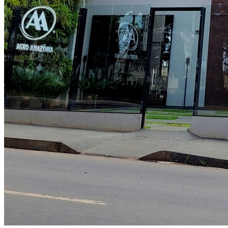
Atlético-MG