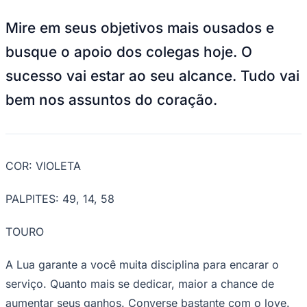
Sport
Foto:
jb-horoscopo
Por João Bidu!
ÁRIES