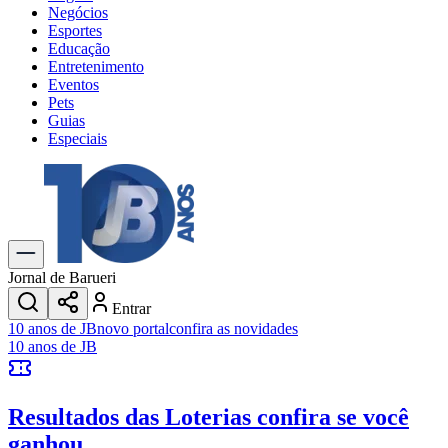
Negócios
Esportes
Educação
Entretenimento
Eventos
Pets
Guias
Especiais
Explore Tudo
Últimas Notícias
Previsão do Tempo
Trânsito e Rotas
Dia a Dia & Lazer
Jornal de Barueri
Transportes
Entrar
Gastronomia
10 anos de JB
novo portal
confira as novidades
Cinema & Shows
10 anos de JB
Jogos
Novo
Para Sua Empresa
Resultados das Loterias
confira se você
Anuncie no Portal
Cadastrar Empresa
ganhou