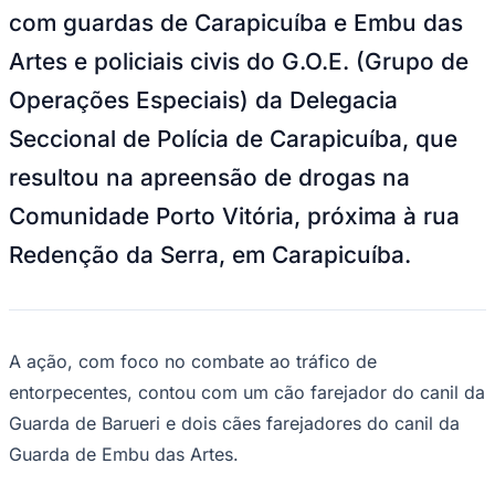
NBA
com guardas de Carapicuíba e Embu das
NFL
Fórmula 1
Artes e policiais civis do G.O.E. (Grupo de
UFC
Tênis (ATP)
Operações Especiais) da Delegacia
MLB
NHL
Seccional de Polícia de Carapicuíba, que
Atletismo
Vôlei
resultou na apreensão de drogas na
NBB
Comunidade Porto Vitória, próxima à rua
Competições de Futebol
Redenção da Serra, em Carapicuíba.
Brasileirão Série A
Brasileirão Série B
Paulistão
Copa do Brasil
Libertadores
A ação, com foco no combate ao tráfico de
Sul-Americana
Copa América
entorpecentes, contou com um cão farejador do canil da
Champions League
Guarda de Barueri e dois cães farejadores do canil da
Premier League
La Liga
Guarda de Embu das Artes.
Bundesliga
Mundial 2026