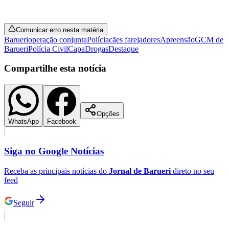
Comunicar erro nesta matéria
Barueri
operação conjunta
Polícia
cães farejadores
Apreensão
GCM de
Barueri
Polícia Civil
Capa
Drogas
Destaque
Corinthians
Compartilhe esta notícia
Opções
WhatsApp
Facebook
Siga no
Google Notícias
Receba as principais notícias do
Jornal de Barueri
direto no seu
feed
Seguir