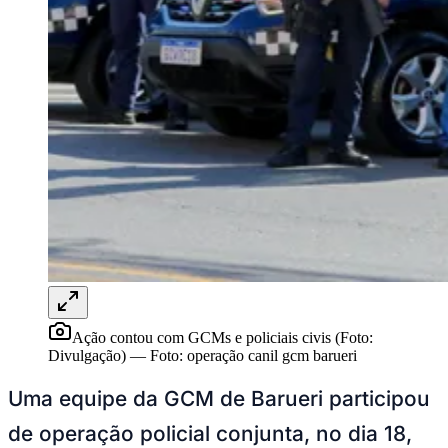
Rocha
Francisco Morato
Taboão da Serra
Embu das Artes
São Roque
Para Sua Empresa
Anuncie Regional
Guia de Empresas
Vagas na Região
Novo
Hub de Negócios
Guia Comercial
Selo Verificado
Portal Educacional
Agenda de Vestibulares
Vagas de Emprego
Concursos
Panorama Econômico
Panorama Econômico
Para Sua Empresa
Ação contou com GCMs e policiais civis (Foto:
Divulgação)
—
Foto:
operação canil gcm barueri
Anuncie no Portal
Verificar Empresa
Novo
Uma equipe da GCM de Barueri participou
Anunciar Vagas
Novo
Publicidade Legal
de operação policial conjunta, no dia 18,