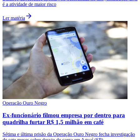
é a atividade de maior risco
Ler matéria
Santos
Operação Ouro Negro
Ex-funcionário filmou empresa por dentro para
quadrilha furtar R$ 1,5 milhão em café
Sétima e última prisão da Operação Ouro Negro fecha investigação
de sete meses sobre desvio de carga em Aguaí (SP)