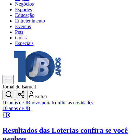
Negócios
Esportes
Educação
Entretenimento
Eventos
Pets
Guias
Especiais
Explore Tudo
Últimas Notícias
Previsão do Tempo
Trânsito e Rotas
Dia a Dia & Lazer
Jornal de Barueri
Transportes
Entrar
Gastronomia
10 anos de JB
novo portal
confira as novidades
Cinema & Shows
10 anos de JB
Jogos
Novo
Para Sua Empresa
Resultados das Loterias
confira se você
Anuncie no Portal
Cadastrar Empresa
ganhou