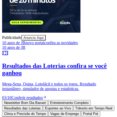
Publicidade
Anuncie Aqui
Ceará
10 anos de JB
novo portal
confira as novidades
10 anos de JB
Resultados das Loterias
confira se você
ganhou
Mega-Sena, Quina, Lotofácil e todos os jogos. Resultado
instantâneo, simulador de apostas e estatísticas.
03
/
10
Conferir resultados
Newsletter Bom Dia Barueri
Entretenimento Completo
Resultados das Loterias
Esportes ao Vivo
Trânsito em Tempo Real
Clima e Previsão do Tempo
Vagas de Emprego
Portal Pet