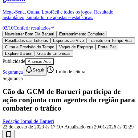
Divulgar Vagas
Novo
Publicidade Legal
Mega-Sena, Quina, Lotofácil e todos os jogos. Resultado
instantâneo, simulador de apostas e estatísticas.
Política
Eleições
03
/
10
Conferir resultados
Esportes
Saúde
Newsletter Bom Dia Barueri
Entretenimento Completo
Segurança
Resultados das Loterias
Esportes ao Vivo
Trânsito em Tempo Real
Cultura
Clima e Previsão do Tempo
Vagas de Emprego
Portal Pet
Meio Ambiente
Explore Barueri
Guia de Empresas
Obras
Publicidade
Anuncie Aqui
Educação
Seguir
Segurança
1
min de leitura
Bairros de Barueri
Segurança
Selecione sua região
Para notícias da sua região
Cão da GCM de Barueri participa de
ação conjunta com agentes da região para
Aldeia
Aldeia da Serra
Aldeia de Barueri
Alphaville
Bairro
Jubran
Belval
Bethaville
Boa
combater o tráfico
Vista
Califórnia
Carapicuíba
Centro
Chácaras Marco
Cidades da
Região
Cotia
Cruz Preta
Engenho Novo
Fazenda
Redação Jornal de Barueri
Militar
Itapevi
Jandira
Jardim Audir
Jardim Belval
Jardim
22 de agosto de 2023 às 17:10
• Atualizado em
29/01/2026 às 02:29
Califórnia
Jardim dos Altos
Jardim dos Camargos
Jardim
Esperança
Jardim Graziela
Jardim Iracema
Jardim Itaquiti
Jardim