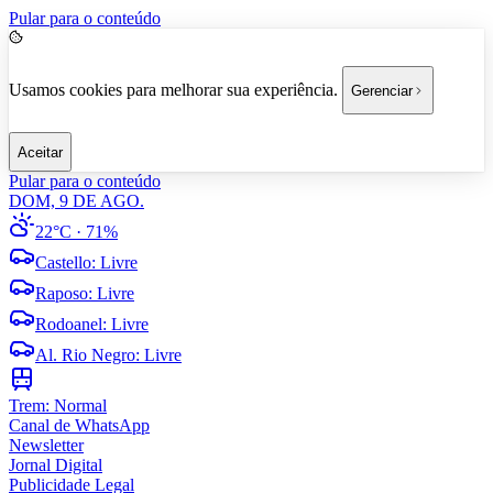
Pular para o conteúdo
Usamos cookies para melhorar sua experiência.
Gerenciar
Aceitar
Pular para o conteúdo
DOM, 9 DE AGO.
22°C
· 71%
Castello
:
Livre
Raposo
:
Livre
Rodoanel
:
Livre
Al. Rio Negro
:
Livre
Trem:
Normal
Canal de WhatsApp
Newsletter
Jornal Digital
Publicidade Legal