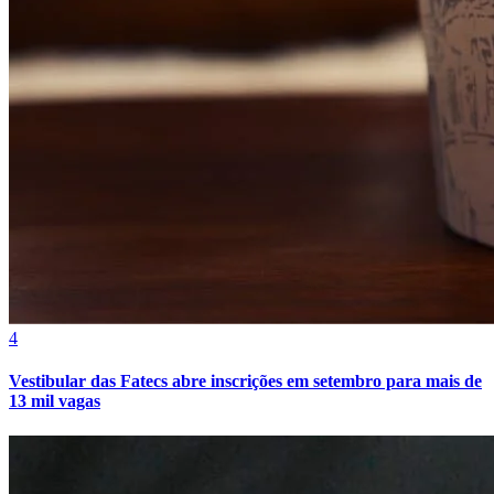
Cruzeiro
4
Vestibular das Fatecs abre inscrições em setembro para mais de
13 mil vagas