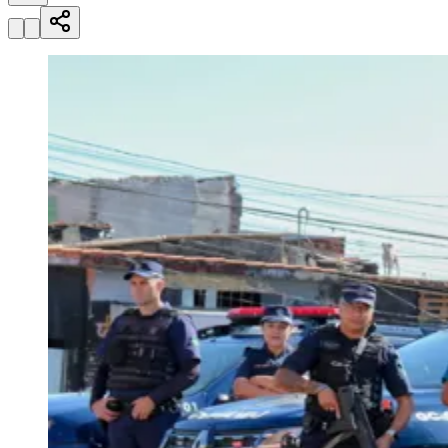
Julio
Jardim Líbano
Jardim Maria Cristina
Jardim Maria Helena
Jardim
Mutinga
Jardim Paraíso
Jardim Paulista
Jardim Reginalice
Jardim São
Luís
Jardim São Pedro
Jardim São Silvestre
Jardim Silveira
Jardim
Tupã
Jardim Tupanci
Mutinga
Nova Aldeinha
Osasco
Parque dos
Camargos
Parque Imperial
Parque Santa Luzia
Parque Viana
Pirapora
do Bom Jesus
Recanto Phrynéa
Santana de
Parnaíba
Silveira
Tamboré
Vale do Sol
Vila Barros
Vila Boa Vista
Vila
do Conde
Vila Engenho Novo
Vila Márcia
Vila Nossa Sra. da
Escada
Vila Porto
Votupoca
Para Sua Empresa
Anuncie no Portal
Guia de Empresas
Divulgar Vagas
Novo
Publicidade Legal
Negócios Regionais
Turismo
Segurança Regional
Hospitais Estaduais
Parques & Represas
Cidades da Região
Santana de Parnaíba
Osasco
Carapicuíba
Jandira
Itapevi
Cotia
Pirapora
do Bom Jesus
Araçariguama
Cajamar
Caieiras
Franco da