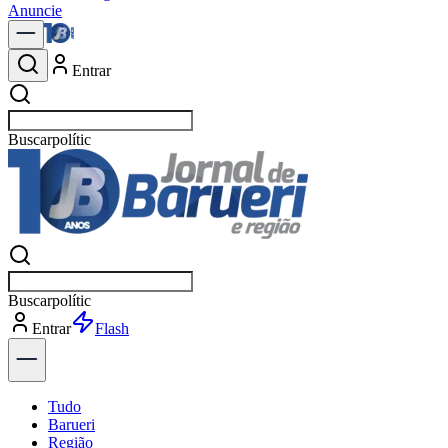
Anuncie
Entrar
Buscar
notícia
Buscar
notícia
Entrar
Explorar
Tudo
Barueri
Região