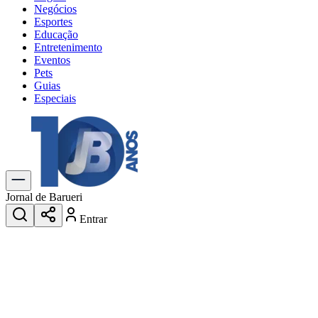
Negócios
Esportes
Educação
Entretenimento
Eventos
Pets
Guias
Especiais
Explore Tudo
Últimas Notícias
Previsão do Tempo
Trânsito e Rotas
Dia a Dia & Lazer
Jornal de Barueri
Transportes
Entrar
Gastronomia
Cinema & Shows
Jogos
Novo
Para Sua Empresa
Anuncie no Portal
Cadastrar Empresa