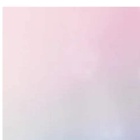
Atlético-MG