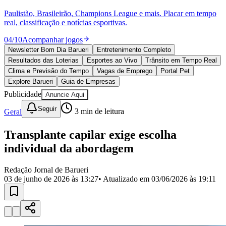
Julio
Jardim Líbano
Jardim Maria Cristina
Jardim Maria Helena
Jardim
Mutinga
Jardim Paraíso
Jardim Paulista
Jardim Reginalice
Jardim São
Paulistão, Brasileirão, Champions League e mais. Placar em tempo
Luís
Jardim São Pedro
Jardim São Silvestre
Jardim Silveira
Jardim
real, classificação e notícias esportivas.
Tupã
Jardim Tupanci
Mutinga
Nova Aldeinha
Osasco
Parque dos
Camargos
Parque Imperial
Parque Santa Luzia
Parque Viana
Pirapora
04
/
10
Acompanhar jogos
do Bom Jesus
Recanto Phrynéa
Santana de
Newsletter Bom Dia Barueri
Entretenimento Completo
Parnaíba
Silveira
Tamboré
Vale do Sol
Vila Barros
Vila Boa Vista
Vila
Resultados das Loterias
Esportes ao Vivo
Trânsito em Tempo Real
do Conde
Vila Engenho Novo
Vila Márcia
Vila Nossa Sra. da
Clima e Previsão do Tempo
Vagas de Emprego
Portal Pet
Escada
Vila Porto
Votupoca
Explore Barueri
Guia de Empresas
Para Sua Empresa
Publicidade
Anuncie Aqui
Anuncie no Portal
Seguir
Guia de Empresas
Geral
3
min de leitura
Divulgar Vagas
Novo
Publicidade Legal
Transplante capilar exige escolha
individual da abordagem
Negócios Regionais
Turismo
Segurança Regional
Redação Jornal de Barueri
Hospitais Estaduais
03 de junho de 2026 às 13:27
• Atualizado em
03/06/2026 às 19:11
Parques & Represas
Cidades da Região
Santana de Parnaíba
Osasco
Carapicuíba
Jandira
Itapevi
Cotia
Pirapora
do Bom Jesus
Araçariguama
Cajamar
Caieiras
Franco da