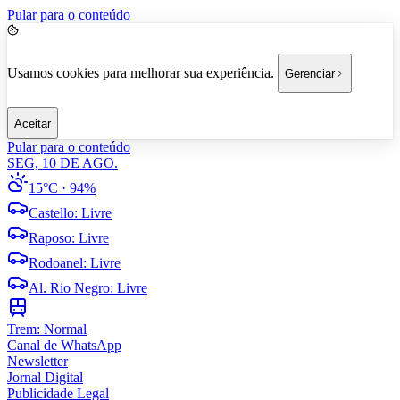
Pular para o conteúdo
Usamos cookies para melhorar sua experiência.
Gerenciar
Aceitar
Pular para o conteúdo
SEG, 10 DE AGO.
15°C
· 94%
Castello
:
Livre
Raposo
:
Livre
Rodoanel
:
Livre
Al. Rio Negro
:
Livre
Trem:
Normal
Canal de WhatsApp
Newsletter
Jornal Digital
Publicidade Legal