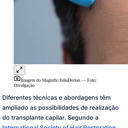
NBA
NFL
Fórmula 1
UFC
Tênis (ATP)
MLB
NHL
Atletismo
Vôlei
NBB
Competições de Futebol
Brasileirão Série A
Brasileirão Série B
Paulistão
Imagem do Magnific/JuliaDorian
—
Foto:
Copa do Brasil
Divulgação
Libertadores
Sul-Americana
Diferentes técnicas e abordagens têm
Copa América
Champions League
ampliado as possibilidades de realização
Premier League
La Liga
do transplante capilar. Segundo a
Bundesliga
Mundial 2026
International Society of Hair Restoration