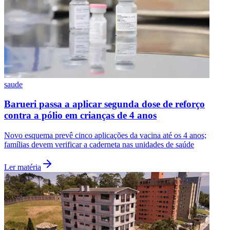
saude
Botafogo
Barueri passa a aplicar segunda dose de reforço
contra a pólio em crianças de 4 anos
Novo esquema prevê cinco aplicações da vacina até os 4 anos;
famílias devem verificar a caderneta nas unidades de saúde
Ler matéria