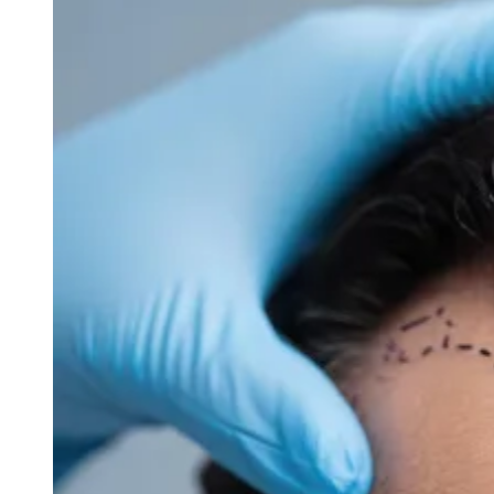
Rocha
Francisco Morato
Taboão da Serra
Embu das Artes
São Roque
Para Sua Empresa
Anuncie Regional
Guia de Empresas
Vagas na Região
Novo
Hub de Negócios
Guia Comercial
Selo Verificado
Portal Educacional
Agenda de Vestibulares
Vagas de Emprego
Concursos
Panorama Econômico
Panorama Econômico
Para Sua Empresa
Anuncie no Portal
Verificar Empresa
Novo
Anunciar Vagas
Novo
Publicidade Legal