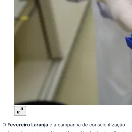
Rocha
Francisco Morato
Taboão da Serra
Embu das Artes
São Roque
Para Sua Empresa
Anuncie Regional
Guia de Empresas
Vagas na Região
Novo
Hub de Negócios
Guia Comercial
Selo Verificado
Portal Educacional
Agenda de Vestibulares
Vagas de Emprego
Concursos
Panorama Econômico
Panorama Econômico
Para Sua Empresa
Anuncie no Portal
Verificar Empresa
Novo
Anunciar Vagas
Novo
O
Fevereiro Laranja
é a campanha de conscientização
Publicidade Legal