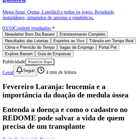
Divulgar Vagas
Novo
Publicidade Legal
Mega-Sena, Quina, Lotofácil e todos os jogos. Resultado
instantâneo, simulador de apostas e estatísticas.
Política
Eleições
03
/
10
Conferir resultados
Esportes
Saúde
Newsletter Bom Dia Barueri
Entretenimento Completo
Segurança
Resultados das Loterias
Esportes ao Vivo
Trânsito em Tempo Real
Cultura
Clima e Previsão do Tempo
Vagas de Emprego
Portal Pet
Meio Ambiente
Explore Barueri
Guia de Empresas
Obras
Publicidade
Anuncie Aqui
Educação
Seguir
Geral
4
min de leitura
Bairros de Barueri
Fevereiro Laranja: leucemia e a
Selecione sua região
Para notícias da sua região
importância da doação de medula óssea
Aldeia
Aldeia da Serra
Aldeia de Barueri
Alphaville
Bairro
Jubran
Belval
Bethaville
Boa
Entenda a doença e como o cadastro no
Vista
Califórnia
Carapicuíba
Centro
Chácaras Marco
Cidades da
REDOME pode salvar a vida de quem
Região
Cotia
Cruz Preta
Engenho Novo
Fazenda
Militar
Itapevi
Jandira
Jardim Audir
Jardim Belval
Jardim
precisa de um transplante
Califórnia
Jardim dos Altos
Jardim dos Camargos
Jardim
Esperança
Jardim Graziela
Jardim Iracema
Jardim Itaquiti
Jardim