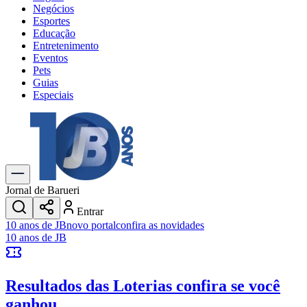
Negócios
Esportes
Educação
Entretenimento
Eventos
Pets
Guias
Especiais
Explore Tudo
Últimas Notícias
Previsão do Tempo
Trânsito e Rotas
Dia a Dia & Lazer
Jornal de Barueri
Transportes
Entrar
Gastronomia
10 anos de JB
novo portal
confira as novidades
Cinema & Shows
10 anos de JB
Jogos
Novo
Para Sua Empresa
Resultados das Loterias
confira se você
Anuncie no Portal
Cadastrar Empresa
ganhou