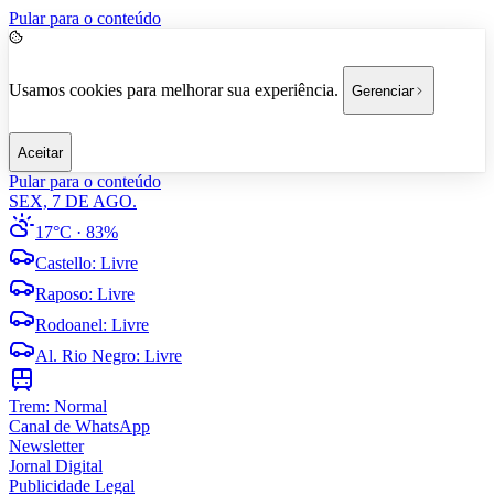
Pular para o conteúdo
Usamos cookies para melhorar sua experiência.
Gerenciar
Aceitar
Pular para o conteúdo
SEX, 7 DE AGO.
17°C
· 83%
Castello
:
Livre
Raposo
:
Livre
Rodoanel
:
Livre
Al. Rio Negro
:
Livre
Trem:
Normal
Canal de WhatsApp
Newsletter
Jornal Digital
Publicidade Legal