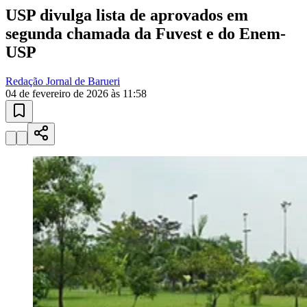
10 anos de JB
novo portal
confira as novidades
10 anos de JB
Esportes ao Vivo
placares e tabelas
atualizadas
Paulistão, Brasileirão, Champions League e mais. Placar em tempo
real, classificação e notícias esportivas.
Goiás
04
/
10
Acompanhar jogos
Newsletter Bom Dia Barueri
Entretenimento Completo
Resultados das Loterias
Esportes ao Vivo
Trânsito em Tempo Real
Clima e Previsão do Tempo
Vagas de Emprego
Portal Pet
Explore Barueri
Guia de Empresas
Publicidade
Anuncie Aqui
Seguir
Educação
2
min de leitura
Educação