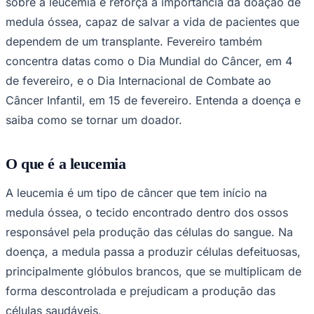
sobre a leucemia e reforça a importância da doação de
NBA
NFL
medula óssea, capaz de salvar a vida de pacientes que
Fórmula 1
dependem de um transplante. Fevereiro também
UFC
Tênis (ATP)
concentra datas como o Dia Mundial do Câncer, em 4
MLB
de fevereiro, e o Dia Internacional de Combate ao
NHL
Atletismo
Câncer Infantil, em 15 de fevereiro. Entenda a doença e
Vôlei
saiba como se tornar um doador.
NBB
Competições de Futebol
O que é a leucemia
Brasileirão Série A
Brasileirão Série B
A leucemia é um tipo de câncer que tem início na
Paulistão
Copa do Brasil
medula óssea, o tecido encontrado dentro dos ossos
Libertadores
Sul-Americana
responsável pela produção das células do sangue. Na
Copa América
doença, a medula passa a produzir células defeituosas,
Champions League
Premier League
principalmente glóbulos brancos, que se multiplicam de
La Liga
forma descontrolada e prejudicam a produção das
Bundesliga
Mundial 2026
células saudáveis.