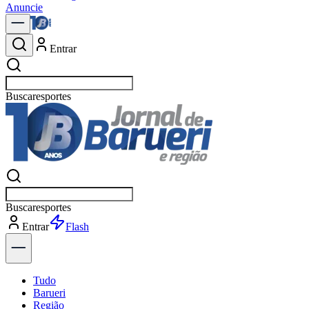
Anuncie
Entrar
Buscar
Buscar
Entrar
Explorar
Tudo
Barueri
Região