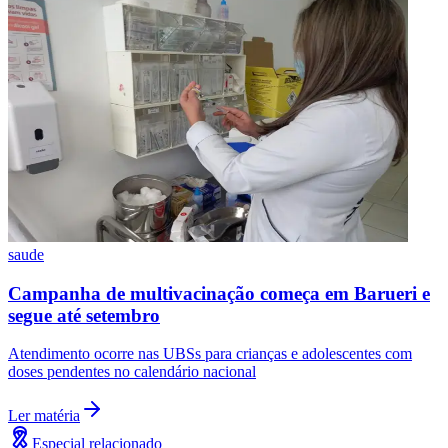
Botafogo
saude
Campanha de multivacinação começa em Barueri e
segue até setembro
Atendimento ocorre nas UBSs para crianças e adolescentes com
doses pendentes no calendário nacional
Ler matéria
Especial relacionado