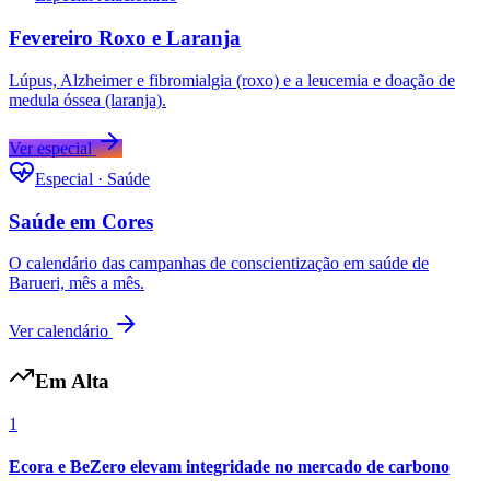
Fevereiro Roxo e Laranja
Lúpus, Alzheimer e fibromialgia (roxo) e a leucemia e doação de
medula óssea (laranja).
Ver especial
Especial · Saúde
Saúde em Cores
Grêmio
O calendário das campanhas de conscientização em saúde de
Barueri, mês a mês.
Ver calendário
Em Alta
1
Ecora e BeZero elevam integridade no mercado de carbono