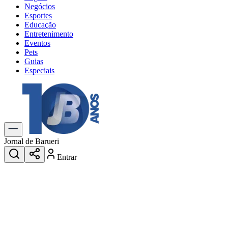
Negócios
Esportes
Educação
Entretenimento
Eventos
Pets
Guias
Especiais
Explore Tudo
Últimas Notícias
Previsão do Tempo
Trânsito e Rotas
Dia a Dia & Lazer
Jornal de Barueri
Transportes
Entrar
Gastronomia
Cinema & Shows
Jogos
Novo
Para Sua Empresa
Anuncie no Portal
Cadastrar Empresa