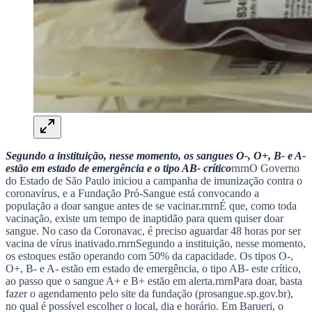
NBA
NFL
Fórmula 1
UFC
Tênis (ATP)
MLB
NHL
Atletismo
Vôlei
NBB
Competições de Futebol
Segundo a instituição, nesse momento, os sangues O-, O+, B- e A-
Brasileirão Série A
estão em estado de emergência e o tipo AB- crítico
rnrnO Governo
Brasileirão Série B
do Estado de São Paulo iniciou a campanha de imunização contra o
Paulistão
coronavírus, e a Fundação Pró-Sangue está convocando a
Copa do Brasil
população a doar sangue antes de se vacinar.rnrnÉ que, como toda
Libertadores
vacinação, existe um tempo de inaptidão para quem quiser doar
Sul-Americana
sangue. No caso da Coronavac, é preciso aguardar 48 horas por ser
Copa América
vacina de vírus inativado.rnrnSegundo a instituição, nesse momento,
Champions League
os estoques estão operando com 50% da capacidade. Os tipos O-,
Premier League
O+, B- e A- estão em estado de emergência, o tipo AB- este crítico,
La Liga
ao passo que o sangue A+ e B+ estão em alerta.rnrnPara doar, basta
Bundesliga
fazer o agendamento pelo site da fundação (prosangue.sp.gov.br),
Mundial 2026
no qual é possível escolher o local, dia e horário. Em Barueri, o