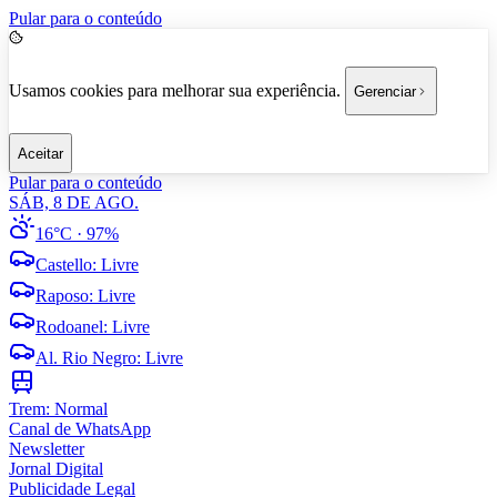
Pular para o conteúdo
Usamos cookies para melhorar sua experiência.
Gerenciar
Aceitar
Pular para o conteúdo
SÁB, 8 DE AGO.
16°C
· 97%
Castello
:
Livre
Raposo
:
Livre
Rodoanel
:
Livre
Al. Rio Negro
:
Livre
Trem:
Normal
Canal de WhatsApp
Newsletter
Jornal Digital
Publicidade Legal