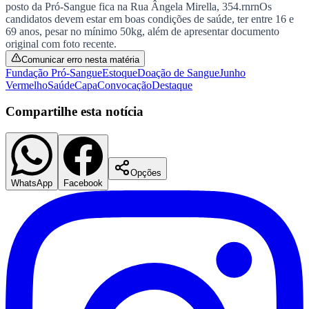
posto da Pró-Sangue fica na Rua Ângela Mirella, 354.rnrnOs
Times - Ir direto
candidatos devem estar em boas condições de saúde, ter entre 16 e
69 anos, pesar no mínimo 50kg, além de apresentar documento
original com foto recente.
Comunicar erro nesta matéria
Fundação Pró-Sangue
Estoque
Doação de Sangue
Junho
Vermelho
Saúde
Capa
Convocação
Destaque
Compartilhe esta notícia
Opções
WhatsApp
Facebook