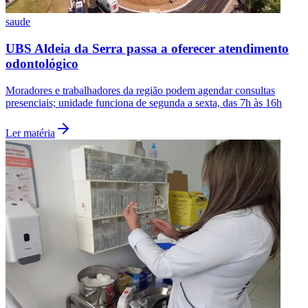
saude
UBS Aldeia da Serra passa a oferecer atendimento
odontológico
Moradores e trabalhadores da região podem agendar consultas
presenciais; unidade funciona de segunda a sexta, das 7h às 16h
Ler matéria
Flamengo