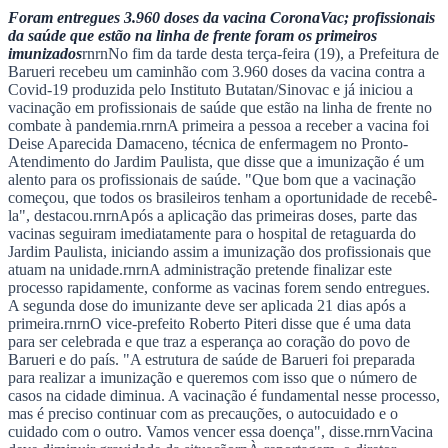
Foram entregues 3.960 doses da vacina CoronaVac; profissionais
da saúde que estão na linha de frente foram os primeiros
imunizados
rnrnNo fim da tarde desta terça-feira (19), a Prefeitura de
Barueri recebeu um caminhão com 3.960 doses da vacina contra a
Covid-19 produzida pelo Instituto Butatan/Sinovac e já iniciou a
vacinação em profissionais de saúde que estão na linha de frente no
Ceará
combate à pandemia.rnrnA primeira a pessoa a receber a vacina foi
Deise Aparecida Damaceno, técnica de enfermagem no Pronto-
Atendimento do Jardim Paulista, que disse que a imunização é um
alento para os profissionais de saúde. "Que bom que a vacinação
começou, que todos os brasileiros tenham a oportunidade de recebê-
la", destacou.rnrnApós a aplicação das primeiras doses, parte das
vacinas seguiram imediatamente para o hospital de retaguarda do
Jardim Paulista, iniciando assim a imunização dos profissionais que
atuam na unidade.rnrnA administração pretende finalizar este
processo rapidamente, conforme as vacinas forem sendo entregues.
A segunda dose do imunizante deve ser aplicada 21 dias após a
primeira.rnrnO vice-prefeito Roberto Piteri disse que é uma data
para ser celebrada e que traz a esperança ao coração do povo de
Barueri e do país. "A estrutura de saúde de Barueri foi preparada
para realizar a imunização e queremos com isso que o número de
casos na cidade diminua. A vacinação é fundamental nesse processo,