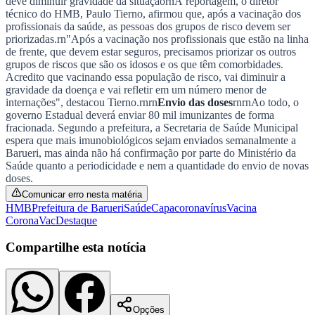
mas é preciso continuar com as precauções, o autocuidado e o
cuidado com o outro. Vamos vencer essa doença", disse.rnrnVacina
deve diminuir gravidade da situaçãornÀ reportagem, o diretor
técnico do HMB, Paulo Tierno, afirmou que, após a vacinação dos
profissionais da saúde, as pessoas dos grupos de risco devem ser
priorizadas.rn"Após a vacinação nos profissionais que estão na linha
de frente, que devem estar seguros, precisamos priorizar os outros
grupos de riscos que são os idosos e os que têm comorbidades.
Acredito que vacinando essa população de risco, vai diminuir a
gravidade da doença e vai refletir em um número menor de
internações", destacou Tierno.rnrn
Envio das doses
rnrnAo todo, o
governo Estadual deverá enviar 80 mil imunizantes de forma
fracionada. Segundo a prefeitura, a Secretaria de Saúde Municipal
Goiás
espera que mais imunobiológicos sejam enviados semanalmente a
Barueri, mas ainda não há confirmação por parte do Ministério da
Saúde quanto a periodicidade e nem a quantidade do envio de novas
doses.
Comunicar erro nesta matéria
HMB
Prefeitura de Barueri
Saúde
Capa
coronavírus
Vacina
CoronaVac
Destaque
Compartilhe esta notícia