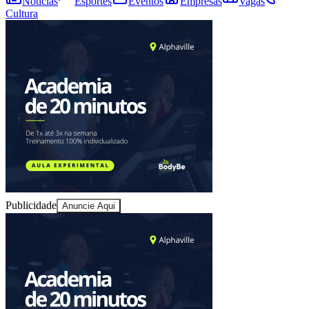
Notícias
Esportes
Eventos
Empresas
Vagas
Cultura
Publicidade
Anuncie Aqui
Bragantino