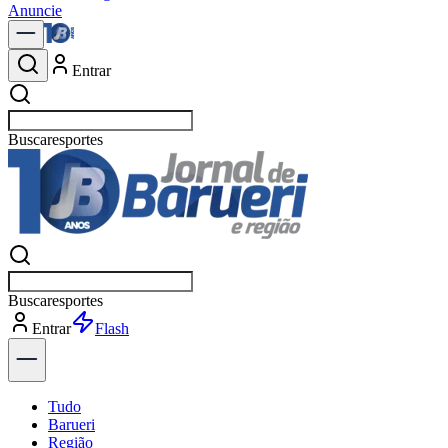
Anuncie
Entrar
Buscar
p
Buscar
p
Entrar
Explorar
Tudo
Barueri
Região