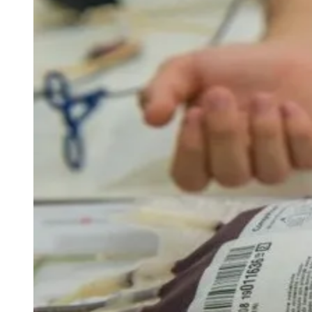
Rocha
Francisco Morato
Taboão da Serra
Embu das Artes
São Roque
Para Sua Empresa
Anuncie Regional
Guia de Empresas
Vagas na Região
Novo
Hub de Negócios
Guia Comercial
Selo Verificado
Portal Educacional
Agenda de Vestibulares
Vagas de Emprego
Concursos
Panorama Econômico
Panorama Econômico
Para Sua Empresa
Anuncie no Portal
Verificar Empresa
Novo
Anunciar Vagas
Novo
Publicidade Legal