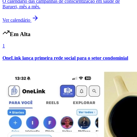
O calendário das campanhas de conscientização em saúde de
Fluminense
Barueri, mês a mês.
Ver calendário
Em Alta
1
OneLink lança primeira rede social para o setor condominial