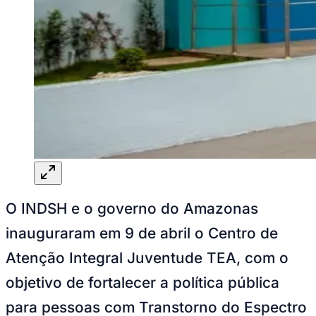
NBA
NFL
Fórmula 1
UFC
Tênis (ATP)
MLB
NHL
Atletismo
Vôlei
NBB
Competições de Futebol
Brasileirão Série A
Brasileirão Série B
Paulistão
O INDSH e o governo do Amazonas
Copa do Brasil
Libertadores
inauguraram em 9 de abril o Centro de
Sul-Americana
Copa América
Atenção Integral Juventude TEA, com o
Champions League
Premier League
objetivo de fortalecer a política pública
La Liga
Bundesliga
para pessoas com Transtorno do Espectro
Mundial 2026