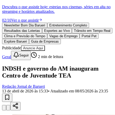
Julio
Jardim Líbano
Jardim Maria Cristina
Jardim Maria Helena
Jardim
Mutinga
Jardim Paraíso
Jardim Paulista
Jardim Reginalice
Jardim São
Descubra o que assistir hoje: estreias nos cinemas, séries em alta no
Luís
Jardim São Pedro
Jardim São Silvestre
Jardim Silveira
Jardim
streaming e horários atualizados.
Tupã
Jardim Tupanci
Mutinga
Nova Aldeinha
Osasco
Parque dos
Camargos
Parque Imperial
Parque Santa Luzia
Parque Viana
Pirapora
02
/
10
Ver o que assistir
do Bom Jesus
Recanto Phrynéa
Santana de
Newsletter Bom Dia Barueri
Entretenimento Completo
Parnaíba
Silveira
Tamboré
Vale do Sol
Vila Barros
Vila Boa Vista
Vila
Resultados das Loterias
Esportes ao Vivo
Trânsito em Tempo Real
do Conde
Vila Engenho Novo
Vila Márcia
Vila Nossa Sra. da
Clima e Previsão do Tempo
Vagas de Emprego
Portal Pet
Escada
Vila Porto
Votupoca
Explore Barueri
Guia de Empresas
Para Sua Empresa
Publicidade
Anuncie Aqui
Anuncie no Portal
Seguir
Guia de Empresas
Geral
2
min de leitura
Divulgar Vagas
Novo
Publicidade Legal
INDSH e governo do AM inauguram
Centro de Juventude TEA
Negócios Regionais
Turismo
Segurança Regional
Redação Jornal de Barueri
Hospitais Estaduais
13 de abril de 2026 às 15:33
• Atualizado em
08/05/2026 às 23:35
Parques & Represas
Cidades da Região
Santana de Parnaíba
Osasco
Carapicuíba
Jandira
Itapevi
Cotia
Pirapora
do Bom Jesus
Araçariguama
Cajamar
Caieiras
Franco da