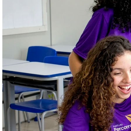
Atlético-MG