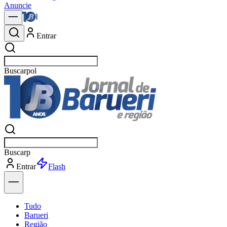
Anuncie
Entrar
Buscar
notícia
Buscar
notí
Entrar
Explorar
Tudo
Barueri
Região