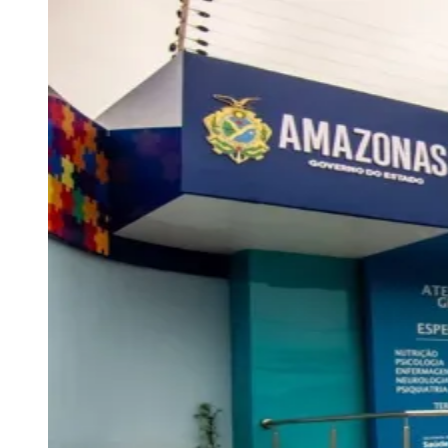
Rocha
Francisco Morato
Taboão da Serra
Embu das Artes
São Roque
Para Sua Empresa
Anuncie Regional
Guia de Empresas
Vagas na Região
Novo
Hub de Negócios
Guia Comercial
Selo Verificado
Portal Educacional
Agenda de Vestibulares
Vagas de Emprego
Concursos
Panorama Econômico
Panorama Econômico
Para Sua Empresa
Anuncie no Portal
Verificar Empresa
Novo
Anunciar Vagas
Novo
Publicidade Legal