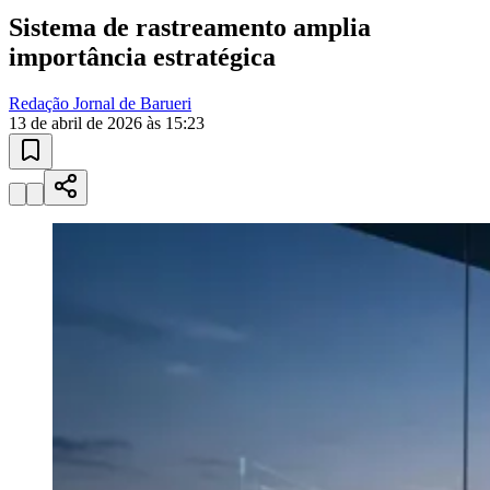
Goiás