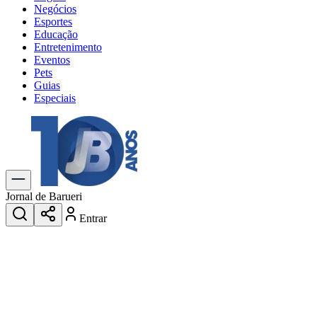
Negócios
Esportes
Educação
Entretenimento
Eventos
Pets
Guias
Especiais
Explore Tudo
Últimas Notícias
Previsão do Tempo
Trânsito e Rotas
Dia a Dia & Lazer
Jornal de Barueri
Transportes
Entrar
Gastronomia
Cinema & Shows
Jogos
Novo
Para Sua Empresa
Anuncie no Portal
Cadastrar Empresa