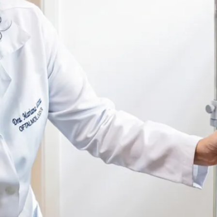
licação de medicamento diretamente no interior do ol
gundos. O procedimento se tornou a
intervenção of
anormais e o acúmulo de líquido na região central 
njeção no olho, e eu entendo. Mas é um procedime
 a gente trata no momento certo, é possível estabil
Corinthians
hamento individualizado. "Não existe uma receita ig
exames de alta resolução que nos permite tomar a
 pacientes com DMRI encontraram barreiras para c
iam parte do envelhecimento natural. O
Conselho Br