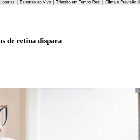
),
principal causa de cegueira irreversível em pess
a de
35% dos portadores de diabetes
— estão entre
tério da Saúde, apontam que 30,4% das pessoas aci
A visão, muitas vezes, vai sendo comprometida sem
ue algo mudou, porque um olho compensa o outro. Q
um exame simples", explica a médica oftalmologista
s Intravítreos pela Universidade Federal de São Pau
e bolsas Lemann Fellowship e passou um ano no Moo
s da retina —, acompanha de perto o impacto do env
 existe um tratamento capaz de frear a progressão