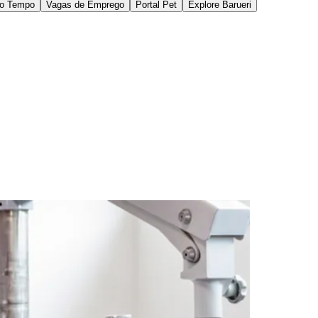
oas acima de 50 anos
segundo o Ministério da
 as doenças que mais comprometem a visão de
ma de 65 anos já convivem com o diabetes, o que
 dor e sem sintomas aparentes, até que a perda se
uando finalmente procura ajuda, a retina já
 Doutora
Mariana Batista Gonçalves
, especialista em
lo (UNIFESP).
rfields Eye Hospital, em Londres — uma das
elhecimento na saúde ocular dos brasileiros.
 e, em muitos casos, preservar a visão. Um dos