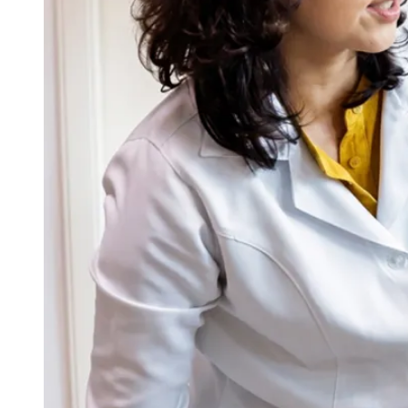
principais recursos é a injeção intravítrea: uma ap
controlado e seguro e com duração de poucos se
medicamento age impedindo o crescimento de vasos 
enxergar rostos, ler e identificar detalhes.
"As pessoas se assustam quando ouvem falar em i
eu gostaria que mais gente soubesse é que, quando
parecia perdido", afirma a doutora
Mariana Batista
.
A
especialista
reforça que cada caso exige acompan
responde em um ritmo, e é o acompanhamento com 
tão importante quanto o tratamento em si", pontua.
Pesquisa da ONG
Retina Brasil
revelou que 81% dos
procurar um médico por achar que os sintomas faz