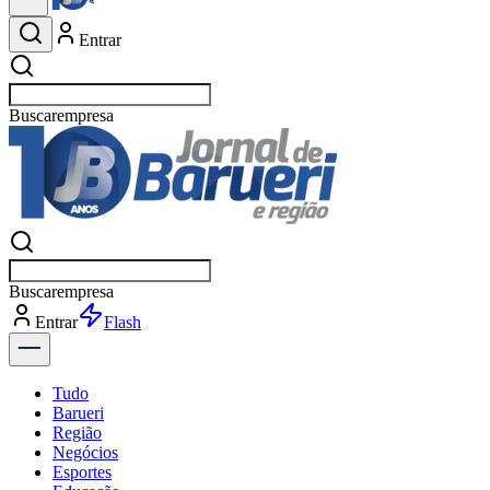
Entrar
Buscar
esportes
Buscar
esportes
Entrar
Flash
Tudo
Barueri
Região
Negócios
Esportes