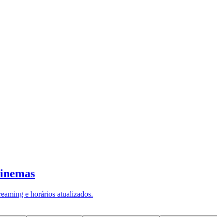
s
em pouco mais de uma década. Segund
(IBGE), a população com 60 anos ou mais
56%. Com a longevidade, cresce tamb
s à autonomia dessa população: a visã
e
mais de 80% dos casos de deficiência visual
pode
 retina de milhões de brasileiros.