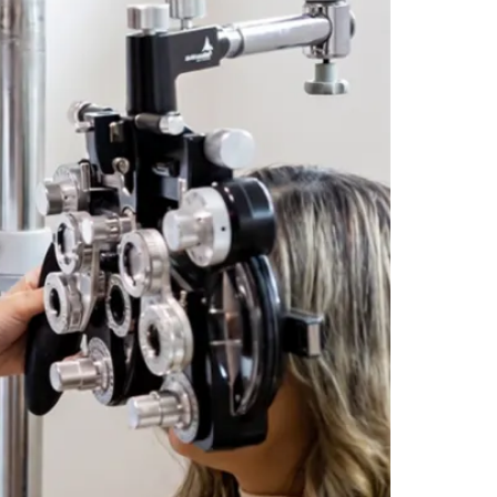
ho, feita com anestesia local, em ambiente
talmológica mais realizada no mundo
. O
da retina — a parte do olho responsável por
nto sem dor, que dura menos de um minuto. O que
izar a visão e, em muitos casos, recuperar o que
Palmeiras
ual para todos. A retina de cada paciente
s melhores decisões. Manter os retornos em dia é
hegar ao diagnóstico — entre elas, a demora em
asileiro de Oftalmologia (CBO)
projeta que até