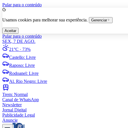
Pular para o conteúdo
Usamos cookies para melhorar sua experiência.
Gerenciar
Aceitar
Pular para o conteúdo
SEX, 7 DE AGO.
21°C
· 73%
Castello
:
Livre
Raposo
:
Livre
Rodoanel
:
Livre
Al. Rio Negro
:
Livre
Trem:
Normal
Canal de WhatsApp
Newsletter
Jornal Digital
Publicidade Legal
Anuncie