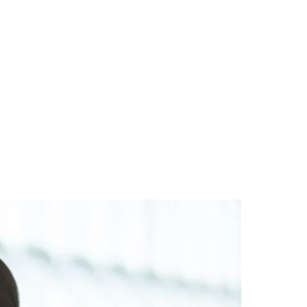
des da Região
Cotia
Cruz Preta
Engenho Novo
Fazenda
im Iracema
Jardim Itaquiti
Jardim Julio
Jardim Líbano
Jardim Maria
vestre
Jardim Silveira
Jardim Tupã
Jardim Tupanci
Mutinga
Nova
arnaíba
Silveira
Tamboré
Vale do Sol
Vila Barros
Vila Boa Vista
Vila do