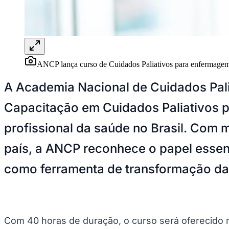
Panorama Econômico
Para Sua Empresa
Anuncie no Portal
Verificar Empresa
Novo
Anunciar Vagas
Novo
ANCP lança curso de Cuidados Paliativos para enfermage
Publicidade Legal
A Academia Nacional de Cuidados Pali
NBA
NFL
Capacitação em Cuidados Paliativos p
Fórmula 1
UFC
profissional da saúde no Brasil. Com 
Tênis (ATP)
MLB
NHL
país, a ANCP reconhece o papel essenc
Atletismo
Vôlei
como ferramenta de transformação da p
NBB
Competições de Futebol
Brasileirão Série A
Brasileirão Série B
Com 40 horas de duração, o curso será oferecido na
Paulistão