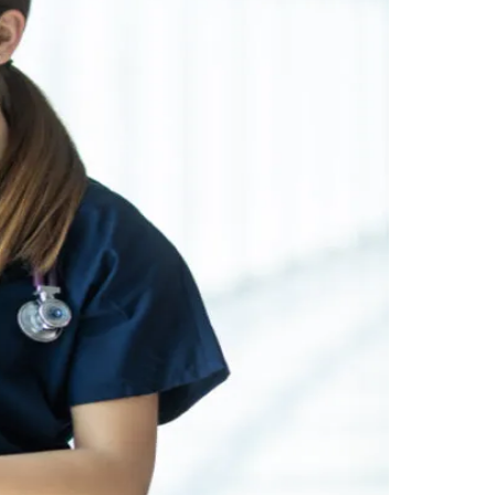
Morato
Taboão da Serra
Embu das Artes
São Roque