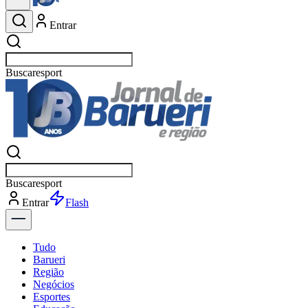
Entrar
Buscar
esportes
Buscar
esportes
Entrar
Flash
Tudo
Barueri
Região
Negócios
Esportes