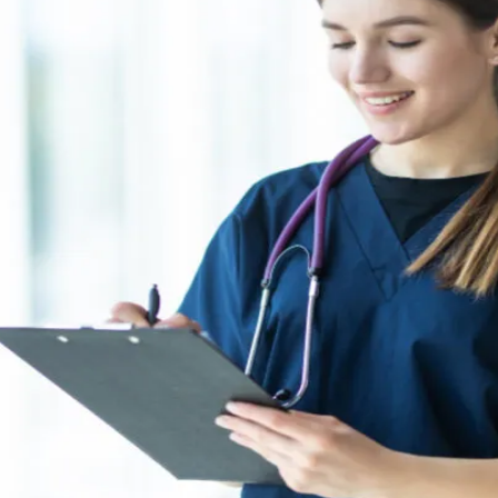
do Bom Jesus
Araçariguama
Cajamar
Caieiras
Franco da Rocha
Francisco 