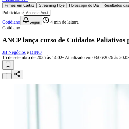
Política
Filmes em Cartaz
Streaming Hoje
Horóscopo do Dia
Resultados das
Eleições
Publicidade
Anuncie Aqui
Esportes
Saúde
Cotidiano
4
min de leitura
Seguir
Segurança
Cotidiano
Cultura
Meio Ambiente
ANCP lança curso de Cuidados Paliativos
Obras
Educação
JB Negócios
e
DINO
Bairros de Barueri
15 de setembro de 2025 às 14:02
• Atualizado em
03/06/2026 às 20:0
Selecione sua região
Para notícias da sua região
Aldeia
Aldeia da Serra
Aldeia de Barueri
Alphaville
Bairro Jubran
Belva
Militar
Itapevi
Jandira
Jardim Audir
Jardim Belval
Jardim Califórnia
Jard
Cristina
Jardim Maria Helena
Jardim Mutinga
Jardim Paraíso
Jardim Pau
Aldeinha
Osasco
Parque dos Camargos
Parque Imperial
Parque Santa L
Conde
Vila Engenho Novo
Vila Márcia
Vila Nossa Sra. da Escada
Vila
Para Sua Empresa
Anuncie no Portal
Guia de Empresas
Divulgar Vagas
Novo