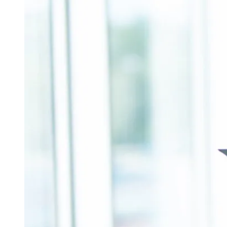
Publicidade Legal
Negócios Regionais
Turismo
Segurança Regional
Hospitais Estaduais
Parques & Represas
Cidades da Região
Santana de Parnaíba
Osasco
Carapicuíba
Jandira
Itapevi
Cotia
Pirapora 
Para Sua Empresa
Anuncie Regional
Guia de Empresas
Vagas na Região
Novo
Hub de Negócios
Guia Comercial
Selo Verificado
Portal Educacional
Agenda de Vestibulares
Vagas de Emprego
Concursos
Panorama Econômico