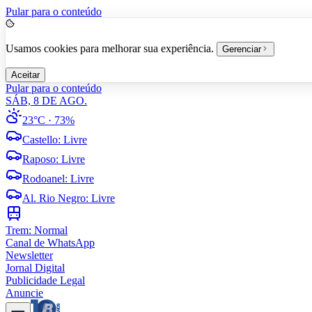
Pular para o conteúdo
Usamos cookies para melhorar sua experiência.
Gerenciar
Aceitar
Pular para o conteúdo
SÁB, 8 DE AGO.
23°C
· 73%
Castello
:
Livre
Raposo
:
Livre
Rodoanel
:
Livre
Al. Rio Negro
:
Livre
Trem:
Normal
Canal de WhatsApp
Newsletter
Jornal Digital
Publicidade Legal
Anuncie