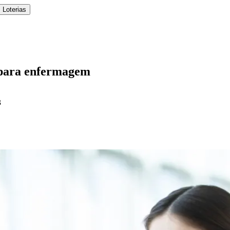
 Loterias
 para enfermagem
3
l
Bethaville
Boa Vista
Califórnia
Carapicuíba
Centro
Chácaras Marco
Cida
im dos Altos
Jardim dos Camargos
Jardim Esperança
Jardim Graziela
Jard
lista
Jardim Reginalice
Jardim São Luís
Jardim São Pedro
Jardim São Sil
uzia
Parque Viana
Pirapora do Bom Jesus
Recanto Phrynéa
Santana de P
 Porto
Votupoca