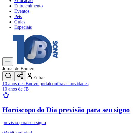
Educação
Entretenimento
Eventos
Pets
Guias
Especiais
Explore Tudo
Últimas Notícias
Previsão do Tempo
Trânsito e Rotas
Dia a Dia & Lazer
Jornal de Barueri
Transportes
Entrar
Gastronomia
10 anos de JB
novo portal
confira as novidades
Cinema & Shows
10 anos de JB
Jogos
Novo
Para Sua Empresa
Horóscopo do Dia
previsão para seu signo
Anuncie no Portal
Cadastrar Empresa
Divulgar Vagas
Novo
previsão para seu signo
Publicidade Legal
03
/
04
Conferir