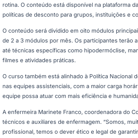
Copa do Brasil
rotina. O conteúdo está disponível na plataforma 
Libertadores
políticas de desconto para grupos, instituições e
Sul-Americana
Copa América
Champions League
O conteúdo será dividido em oito módulos principa
Premier League
La Liga
de 2 a 3 módulos por mês. Os participantes terão 
Bundesliga
Mundial 2026
até técnicas específicas como hipodermóclise, man
Times - Ir direto
filmes e atividades práticas.
O curso também está alinhado à Política Nacional 
nas equipes assistenciais, com a maior carga horári
equipe possa atuar com mais eficiência e humanid
A enfermeira Marinete Franco, coordenadora do C
técnicos e auxiliares de enfermagem. “Somos, mui
profissional, temos o dever ético e legal de garanti